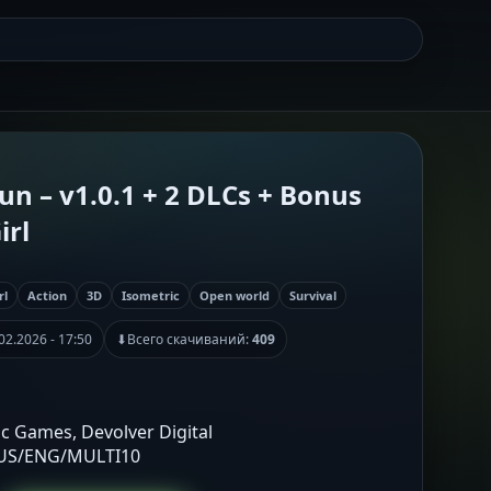
un – v1.0.1 + 2 DLCs + Bonus
irl
rl
Action
3D
Isometric
Open world
Survival
02.2026 - 17:50
⬇
Всего скачиваний:
409
ic Games, Devolver Digital
RUS/ENG/MULTI10