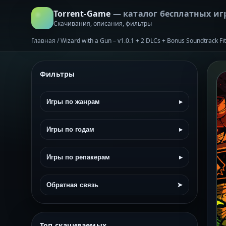
Torrent-Game
— каталог бесплатных иг
Скачивания, описания, фильтры
Главная
/
Wizard with a Gun – v1.0.1 + 2 DLCs + Bonus Soundtrack F
Фильтры
Игры по жанрам
▸
Игры по годам
▸
Игры по репакерам
▸
Обратная связь
➤
Топ скачиваемых