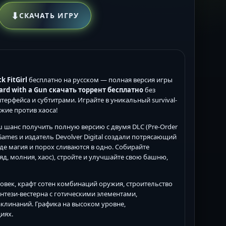
⬇
СКАЧАТЬ ИГРУ
k FitGirl
бесплатно на русском — полная версия игры
ard with a Gun скачать торрент бесплатно
без
нтерфейса и субтитрами. Играйте в уникальный survival-
жие против хаоса!
 шанс получить полную версию с двумя DLC (Pre-Order
Games и издатель Devolver Digital создали потрясающий
де магия и порох сливаются в одно. Собирайте
яд, молния, хаос), стройте и улучшайте свою башню,
овек, крафт сотен комбинаций оружия, строительство
нтези-вестерна с готическими элементами,
клинаний. Графика на высоком уровне,
иях.