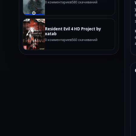
0 комментариев
580 скачиваний
Resident Evil 4 HD Project by
xatab
0 комментариев
560 скачиваний