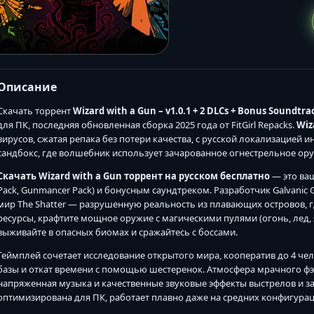
Описание
Скачать торрент
Wizard with a Gun – v1.0.1 + 2 DLCs + Bonus Soundtrac
для ПК, последняя обновленная сборка 2025 года от FitGirl Repacks.
Wiz
вирусов, сжатая репака без потери качества, с русской локализацией и
сандбокс, где волшебник использует зачарованное огнестрельное ору
Скачать Wizard with a Gun торрент на русском бесплатно
— это ваш
Pack, Gunmancer Pack) и бонусным саундтреком. Разработчик Galvanic 
мир The Shatter — разрушенную реальность из плавающих островов, г
ресурсы, крафтите мощное оружие с магическими пулями (огонь, лед, 
выживайте в опасных биомах и сражайтесь с боссами.
Геймплей сочетает исследование открытого мира, кооператив до 4 чел
базы и откат времени с помощью шестеренок. Атмосфера мрачного фэ
напряженная музыка и качественные звуковые эффекты выстрелов и за
оптимизирована для ПК, работает плавно даже на средних конфигурац