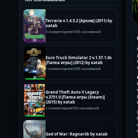
Terraria v.1.4.5.2 [Архив] (2011) by
xatab
0 комментариев
1933 скачиваний
Euro Truck Simulator 2 v.1.57.1.0s
[Папка игры] (2012) by xatab
1 комментариев
1090 скачиваний
Grand Theft Auto V Legacy
v.3751.0 [Папка игры (Steam)]
(2015) by xatab
1 комментариев
759 скачиваний
God of War: Ragnarök by xatab