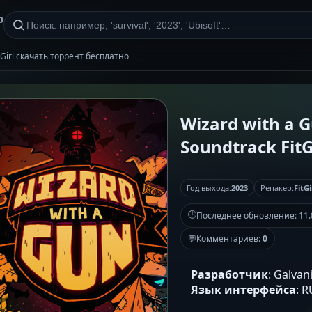
р
itGirl скачать торрент бесплатно
Wizard with a G
Soundtrack FitG
Год выхода:
2023
Репакер:
FitGi
🕒
Последнее обновление:
11.
💬
Комментариев:
0
Разработчик
: Galvan
Язык интерфейса
: 