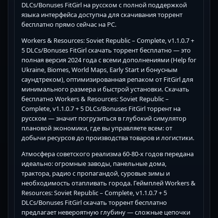
DLCs/Bonuses FitGirl на русском с полной поддержкой
языка интерфейса доступна для скачивания торрент
бесплатно прямо сейчас на PC.
Workers & Resources: Soviet Republic – Complete, v1.1.0.7 +
5 DLCs/Bonuses FitGirl скачать торрент бесплатно — это
полная версия 2024 года с всеми дополнениями (Help for
Ukraine, Biomes, World Maps, Early Start и бонусным
саундтреком), оптимизированная репаком от FitGirl для
минимального размера и быстрой установки. Скачать
бесплатно Workers & Resources: Soviet Republic –
Complete, v1.1.0.7 + 5 DLCs/Bonuses FitGirl торрент на
русском — значит погрузиться в глубокий симулятор
плановой экономики, где вы управляете всем: от
добычи ресурсов до производства товаров и логистики.
Атмосфера советского реализма 60-80-х годов передана
идеально: огромные заводы, панельные дома,
трактора, радио с пропагандой, суровые зимы и
необходимость отапливать города. Геймплей Workers &
Resources: Soviet Republic – Complete, v1.1.0.7 + 5
DLCs/Bonuses FitGirl скачать торрент бесплатно
предлагает невероятную глубину — сложные цепочки