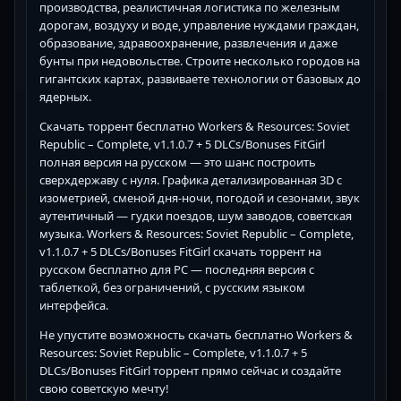
производства, реалистичная логистика по железным
дорогам, воздуху и воде, управление нуждами граждан,
образование, здравоохранение, развлечения и даже
бунты при недовольстве. Строите несколько городов на
гигантских картах, развиваете технологии от базовых до
ядерных.
Скачать торрент бесплатно Workers & Resources: Soviet
Republic – Complete, v1.1.0.7 + 5 DLCs/Bonuses FitGirl
полная версия на русском — это шанс построить
сверхдержаву с нуля. Графика детализированная 3D с
изометрией, сменой дня-ночи, погодой и сезонами, звук
аутентичный — гудки поездов, шум заводов, советская
музыка. Workers & Resources: Soviet Republic – Complete,
v1.1.0.7 + 5 DLCs/Bonuses FitGirl скачать торрент на
русском бесплатно для PC — последняя версия с
таблеткой, без ограничений, с русским языком
интерфейса.
Не упустите возможность скачать бесплатно Workers &
Resources: Soviet Republic – Complete, v1.1.0.7 + 5
DLCs/Bonuses FitGirl торрент прямо сейчас и создайте
свою советскую мечту!