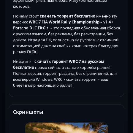
эффектами грязи, пыли, воды и звуком настоящих
моторов.
Почему стоит
скачать торрент бесплатно
именно эту
версию:
WRC 7 FIA World Rally Championship – v1.4 +
Porsche DLC FitGirl
– это последняя обновлённая сборка
с русским языком, без рекламы, без регистрации, без
доната. Игра для ПК, полностью на русском, с отличной
оптимизацией даже на слабых компьютерах благодаря
репаку FitGirl.
Не ждите –
скачать торрент WRC 7 на русском
бесплатно
прямо сейчас и станьте королём ралли!
Полная версия, торрент-раздача, без ограничений, для
всех версий Windows. WRC 7 скачать торрент – ваш
билет в мир настоящего ралли!
Скриншоты