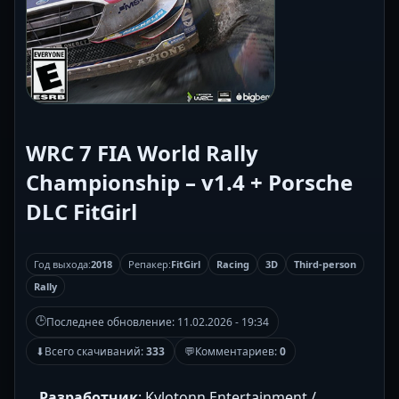
WRC 7 FIA World Rally
Championship – v1.4 + Porsche
DLC FitGirl
Год выхода:
2018
Репакер:
FitGirl
Racing
3D
Third-person
Rally
🕒
Последнее обновление:
11.02.2026 - 19:34
⬇
Всего скачиваний:
333
💬
Комментариев:
0
Разработчик
: Kylotonn Entertainment /