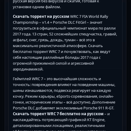
русская версия без вирусов и сжатия, готовая к
установке одним файлом.
Скачать торрент на русском
WRC 7 FIA World Rally
Championship – v1.4 + Porsche DLC FitGirl – значит
погрузиться в официальный чемпионат мира по ралли
2017 года. 13 стран, 52 сложнейших спецучастка, гравий,
асфальт, снег, грязь, дождь, туман – всё это в
максимально реалистичной атмосфере. Скачать
бесплатно торрент WRC 7 и почувствовать, как ведут
себя настоящие раллийные болиды 2017 года с
огромной прижимной силой и агрессивной
аэродинамикой.
Геймплей WRC 7 – это высочайшая сложность и
точность: повреждения влияют на поведение машины,
шины изнашиваются, подвеска реагирует на каждую
кочку. Режим карьеры, eSports-соревнования, онлайн-
гонки, исторические этапы – всё доступно. Дополнение
Porsche DLC добавляет эксклюзивные Porsche 911 R-GT.
Скачать торрент WRC 7 бесплатно на русском
– и
наслаждайтесь потрясающей графикой KT Engine,
детализированными локациями, реалистичными