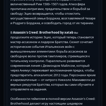
величественный Рим 1500–1507 годов. Атмосфера
пропитана интригами, предательством и борьбой за
свободу: Эцио возвращается, чтобы отомстить
могущественной семье Борджиа, возглавляемой Чезаре
и Родриго Борджиа, и освободить город от их тирании.
В
Assassin's Creed: Brotherhood by xatab
вы
продолжите историю Эцио, который теперь становится
мастер-ассасином и лидером Братства. Сюжет сочетает
исторические события Итальянских войн с
вымышленными элементами: борьба ассасинов за
свободную волю против тамплиеров, стремящихся к
тотальному контролю. Параллельно развивается
современная линия с Дезмондом Майлсом, который
через Анимус переживает воспоминания предка, чтобы
предотвратить апокалипсис 2012 года. Персонажи яркие
и харизматичные — от хитрого Никколо Макиавелли до
верных рекрутов Братства, которых вы сами обучаете и
отправляете на задания.
Особенности геймплея в полной версии Assassin's Creed:
Brotherhood делают игру настоящим шедевром