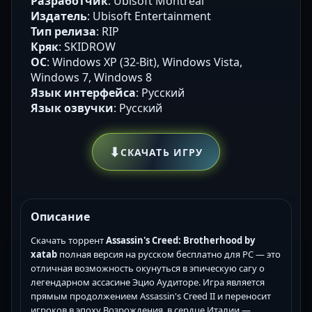
Разработчик
: Ubisoft Montreal
Издатель
: Ubisoft Entertainment
Тип релиза
: RIP
Кряк
: SKIDROW
ОС
: Windows XP (32-Bit), Windows Vista,
Windows 7, Windows 8
Язык интерфейса
: Русский
Язык озвучки
: Русский
⬇
СКАЧАТЬ ИГРУ
Описание
Скачать торрент
Assassin's Creed: Brotherhood by
xatab
полная версия на русском бесплатно для PC — это
отличная возможность окунуться в эпическую сагу о
легендарном ассасине Эцио Аудиторе. Игра является
прямым продолжением Assassin's Creed II и переносит
игроков в эпоху Возрождения, в сердце Италии —