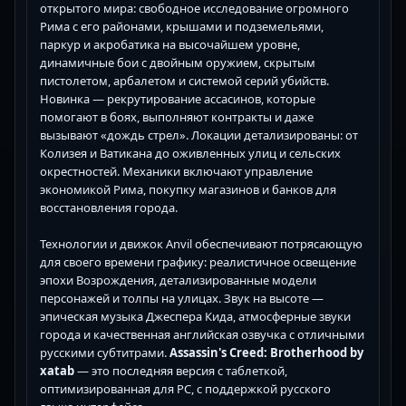
открытого мира: свободное исследование огромного
Рима с его районами, крышами и подземельями,
паркур и акробатика на высочайшем уровне,
динамичные бои с двойным оружием, скрытым
пистолетом, арбалетом и системой серий убийств.
Новинка — рекрутирование ассасинов, которые
помогают в боях, выполняют контракты и даже
вызывают «дождь стрел». Локации детализированы: от
Колизея и Ватикана до оживленных улиц и сельских
окрестностей. Механики включают управление
экономикой Рима, покупку магазинов и банков для
восстановления города.
Технологии и движок Anvil обеспечивают потрясающую
для своего времени графику: реалистичное освещение
эпохи Возрождения, детализированные модели
персонажей и толпы на улицах. Звук на высоте —
эпическая музыка Джеспера Кида, атмосферные звуки
города и качественная английская озвучка с отличными
русскими субтитрами.
Assassin's Creed: Brotherhood by
xatab
— это последняя версия с таблеткой,
оптимизированная для PC, с поддержкой русского