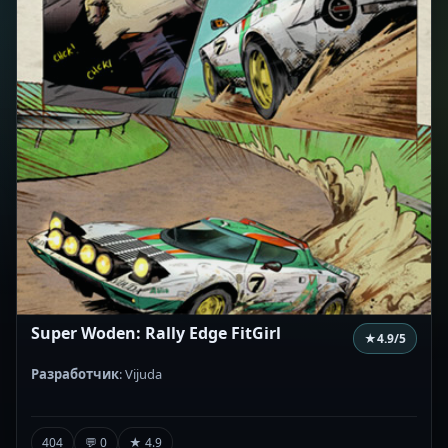
Super Woden: Rally Edge FitGirl
★
4.9
/5
Разработчик
: Vijuda
404
💬 0
★ 4.9