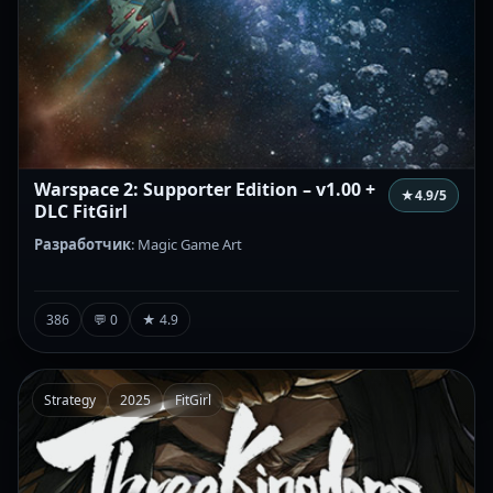
Warspace 2: Supporter Edition – v1.00 +
★
4.9
/5
DLC FitGirl
Разработчик
: Magic Game Art
386
💬 0
★ 4.9
Strategy
2025
FitGirl