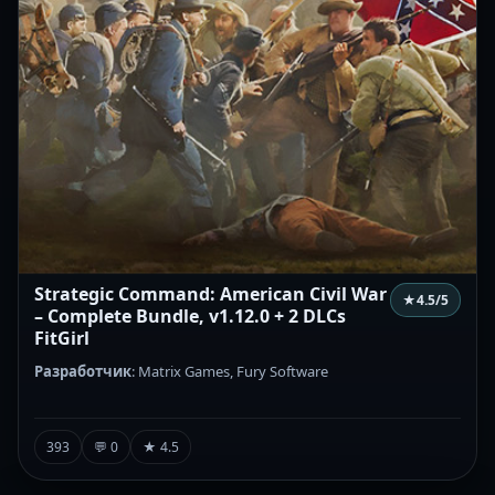
Strategic Command: American Civil War
★
4.5
/5
– Complete Bundle, v1.12.0 + 2 DLCs
FitGirl
Разработчик
: Matrix Games, Fury Software
393
💬 0
★ 4.5