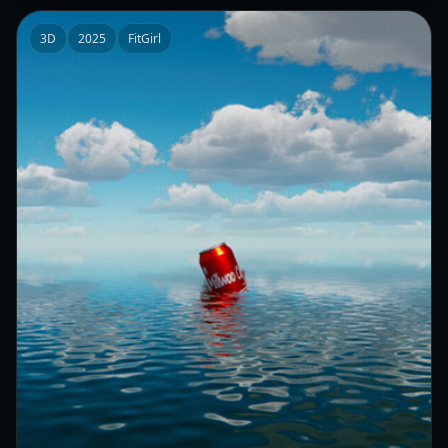
3D
2025
FitGirl