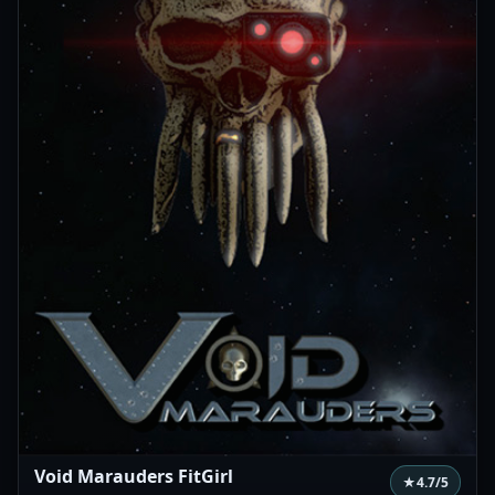
Void Marauders FitGirl
★
4.7
/5