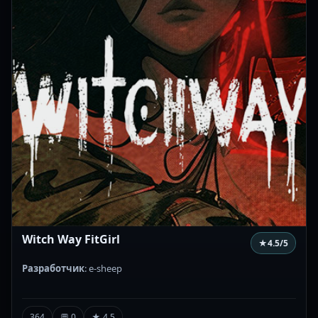
Witch Way FitGirl
★
4.5
/5
Разработчик
: e-sheep
364
💬 0
★ 4.5