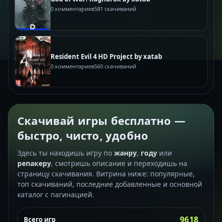
0 комментариев
581 скачиваний
Resident Evil 4 HD Project by xatab
0 комментариев
560 скачиваний
Скачивай игры бесплатно —
быстро, чисто, удобно
Здесь ты находишь игру по
жанру
,
году
или
репакеру
, смотришь описание и переходишь на
страницу скачивания. Витрина ниже: популярные,
топ скачиваний, последние добавленные и основной
каталог с пагинацией.
9618
Всего игр