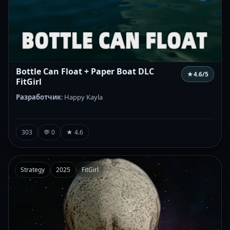
Bottle Can Float + Paper Boat DLC
★
4.6
/5
FitGirl
Разработчик
: Happy Kayla
303
💬 0
★ 4.6
Strategy
2025
FitGirl