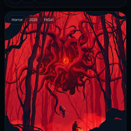
Horror
2026
FitGirl