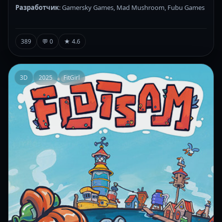
Разработчик
: Gamersky Games, Mad Mushroom, Fubu Games
389
💬 0
★ 4.6
3D
2025
FitGirl