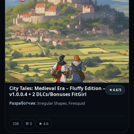
City Tales: Medieval Era – Fluffy Edition –
★
4.6
/5
v1.0.0.4 + 2 DLCs/Bonuses FitGirl
Разработчик
: Irregular Shapes, Firesquid
338
💬 0
★ 4.6