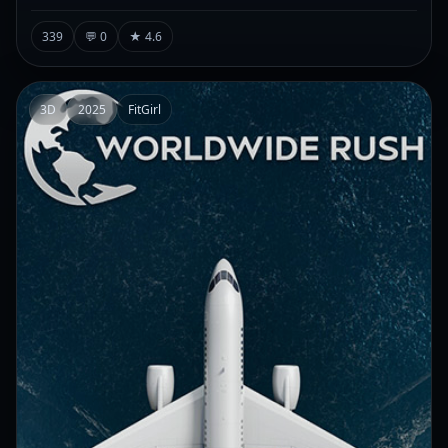
339
💬 0
★ 4.6
3D
2025
FitGirl