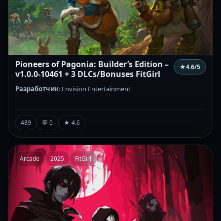
Pioneers of Pagonia: Builder’s Edition –
★
4.6
/5
v1.0.0-10461 + 3 DLCs/Bonuses FitGirl
Разработчик
: Envision Entertainment
489
💬 0
★ 4.6
Arcade
2025
FitGirl