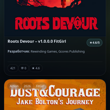
Roots Devour – v1.0.0.0 FitGirl
★
4.6
/5
Разработчик
: Rewinding Games, Gcores Publishing
421
💬 0
★ 4.6
Action
2026
FitGirl