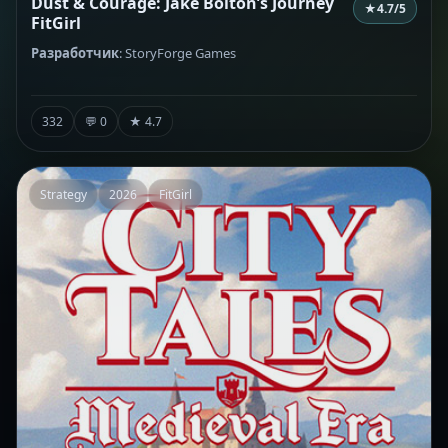
Dust & Courage: Jake Bolton’s Journey
★
4.7
/5
FitGirl
Разработчик
: StoryForge Games
332
💬 0
★ 4.7
Strategy
2026
FitGirl