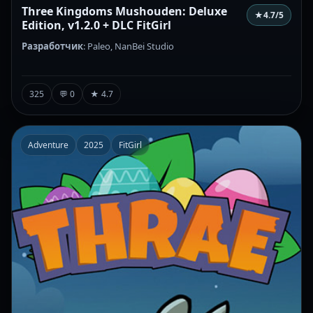
Three Kingdoms Mushouden: Deluxe
★
4.7
/5
Edition, v1.2.0 + DLC FitGirl
Разработчик
: Paleo, NanBei Studio
325
💬 0
★ 4.7
Adventure
2025
FitGirl