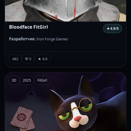
Bloodface FitGirl
★
4.9
/5
Разработчик
: Iron Forge Games
482
💬 0
★ 4.9
3D
2025
FitGirl