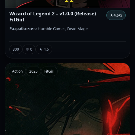
Wizard of Legend 2 – v1.0.0 (Release)
★
4.6
/5
FitGirl
Разработчик
: Humble Games, Dead Mage
300
💬 0
★ 4.6
Action
2025
FitGirl