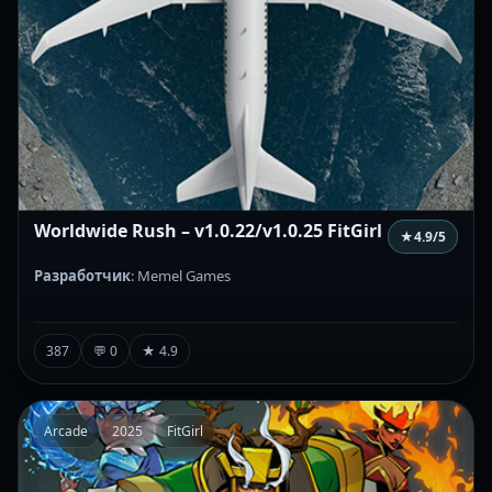
Worldwide Rush – v1.0.22/v1.0.25 FitGirl
★
4.9
/5
Разработчик
: Memel Games
387
💬 0
★ 4.9
Arcade
2025
FitGirl