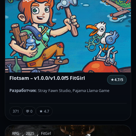
Flotsam – v1.0.0/v1.0.0f5 FitGirl
★
4.7
/5
Разработчик
: Stray Fawn Studio, Pajama Llama Game
371
💬 0
★ 4.7
RPG
2025
FitGirl