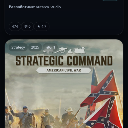
Разработчик
: Autarca Studio
474
💬 0
★ 4.7
Strategy
2025
FitGirl