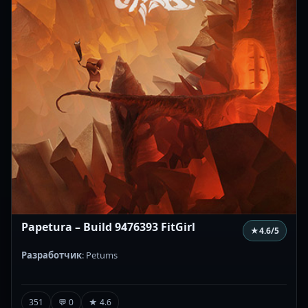
Papetura – Build 9476393 FitGirl
★
4.6
/5
Разработчик
: Petums
351
💬 0
★ 4.6