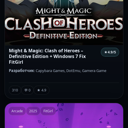
Might & Magic: Clash of Heroes –
★
4.9
/5
Definitive Edition + Windows 7 Fix
FitGirl
Разработчик
: Capybara Games, DotEmu, Gamera Game
310
💬 0
★ 4.9
Arcade
2025
FitGirl