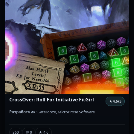
CrossOver: Roll For Initiative FitGirl
★
4.6
/5
Разработчик
: Gaterooze, MicroProse Software
360
💬 0
★ 4.6