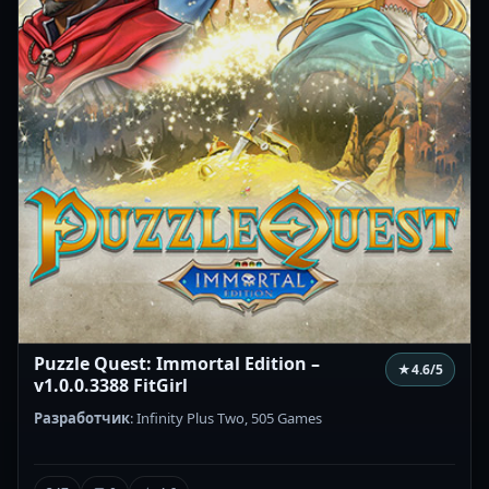
Puzzle Quest: Immortal Edition –
★
4.6
/5
v1.0.0.3388 FitGirl
Разработчик
: Infinity Plus Two, 505 Games