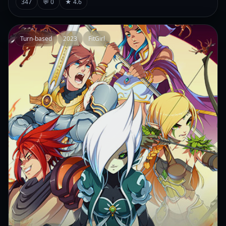
347
💬 0
★ 4.6
Turn-based
2023
FitGirl