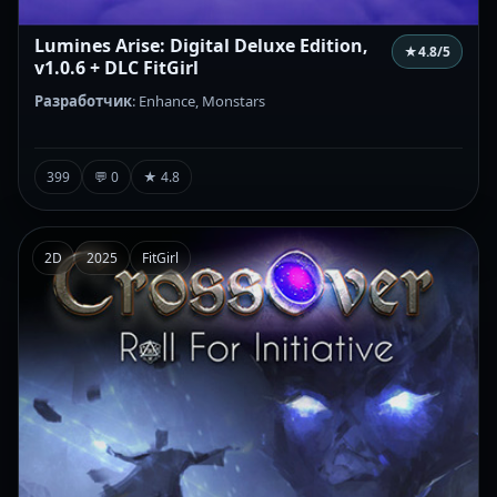
Lumines Arise: Digital Deluxe Edition,
★
4.8
/5
v1.0.6 + DLC FitGirl
Разработчик
: Enhance, Monstars
399
💬 0
★ 4.8
2D
2025
FitGirl