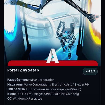
Portal 2 by xatab
★
4.8
/5
Разработчик
: Valve Corporation
Издатель
: Valve Corporation / Electronic Arts / Бука в РФ
Тип релиза
: Портативная версия в архиве (Steam)
Кряк
: CODEX Emu (по умолчанию) / Mr_Goldberg
ОС
: Windows XP и выше