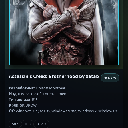
Assassin's Creed: Brotherhood by xatab
★
4.7
/5
Разработчик
: Ubisoft Montreal
Издатель
: Ubisoft Entertainment
Тип релиза
: RIP
Кряк
: SKIDROW
ОС
: Windows XP (32-Bit), Windows Vista, Windows 7, Windows 8
502
💬 0
★ 4.7