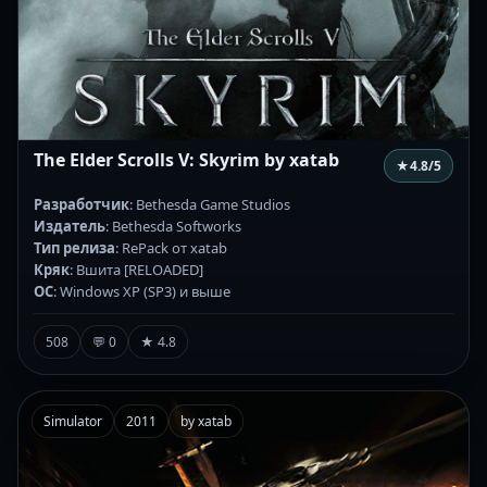
The Elder Scrolls V: Skyrim by xatab
★
4.8
/5
Разработчик
: Bethesda Game Studios
Издатель
: Bethesda Softworks
Тип релиза
: RePack от xatab
Кряк
: Вшита [RELOADED]
ОС
: Windows XP (SP3) и выше
508
💬 0
★ 4.8
Simulator
2011
by xatab