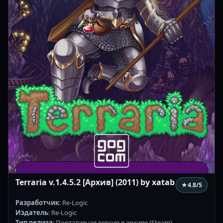
Terraria v.1.4.5.2 [Архив] (2011) by xatab
★
4.8
/5
Разработчик
: Re-Logic
Издатель
: Re-Logic
Тип релиза
: Портативная версия в архиве (Steam)