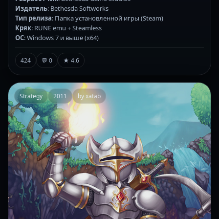
Издатель
: Bethesda Softworks
Тип релиза
: Папка установленной игры (Steam)
Кряк
: RUNE emu + Steamless
ОС
: Windows 7 и выше (х64)
424
💬 0
★ 4.6
Strategy
2011
by xatab