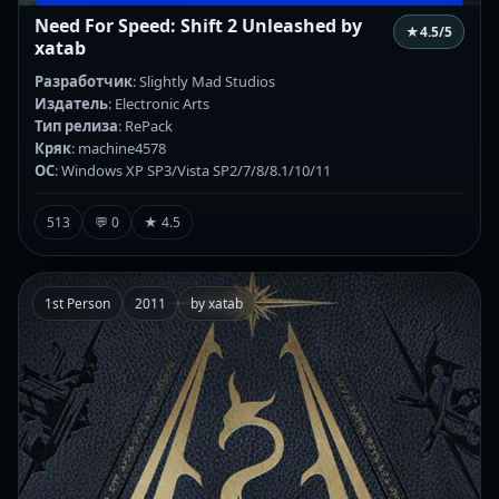
Need For Speed: Shift 2 Unleashed by
★
4.5
/5
xatab
Разработчик
: Slightly Mad Studios
Издатель
: Electronic Arts
Тип релиза
: RePack
Кряк
: machine4578
ОС
: Windows XP SP3/Vista SP2/7/8/8.1/10/11
513
💬 0
★ 4.5
1st Person
2011
by xatab