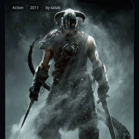
Action
2011
by xatab