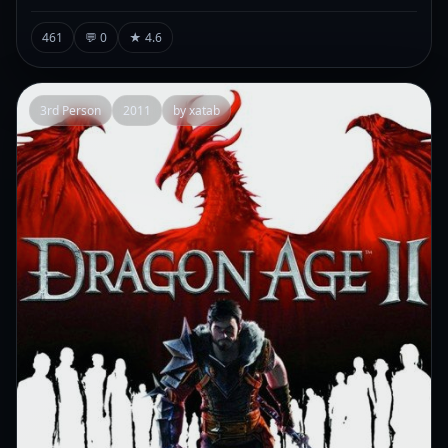
461
💬 0
★ 4.6
3rd Person
2011
by xatab