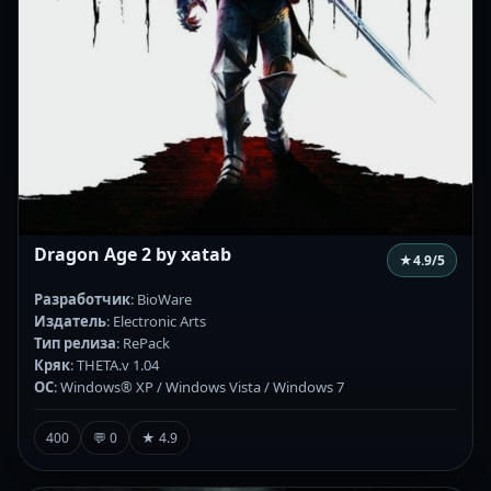
Dragon Age 2 by xatab
★
4.9
/5
Разработчик
: BioWare
Издатель
: Electronic Arts
Тип релиза
: RePack
Кряк
: THETA.v 1.04
ОС
: Windows® XP / Windows Vista / Windows 7
400
💬 0
★ 4.9