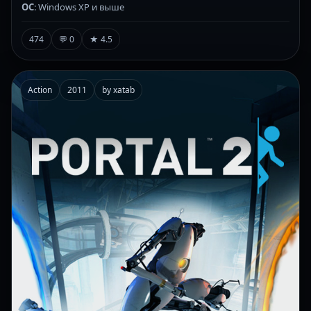
ОС
: Windows XP и выше
474
💬 0
★ 4.5
Action
2011
by xatab