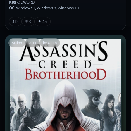
Кряк
: DWORD
ОС
: Windows 7, Windows 8, Windows 10
412
💬 0
★ 4.6
Action
2011
by xatab