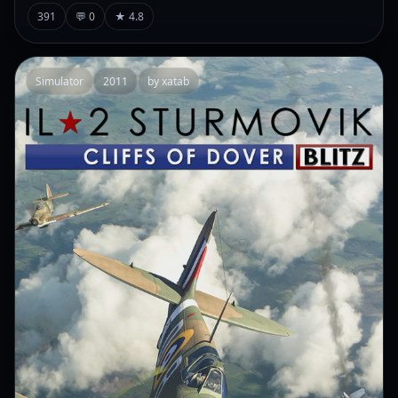
391
💬 0
★ 4.8
Simulator
2011
by xatab