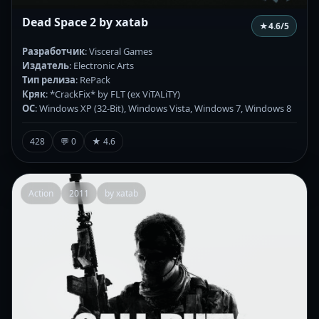
Dead Space 2 by xatab
★
4.6
/5
Разработчик
: Visceral Games
Издатель
: Electronic Arts
Тип релиза
: RePack
Кряк
: *CrackFix* by FLT (ex ViTALiTY)
ОС
: Windows XP (32-Bit), Windows Vista, Windows 7, Windows 8
428
💬 0
★ 4.6
Action
2011
by xatab