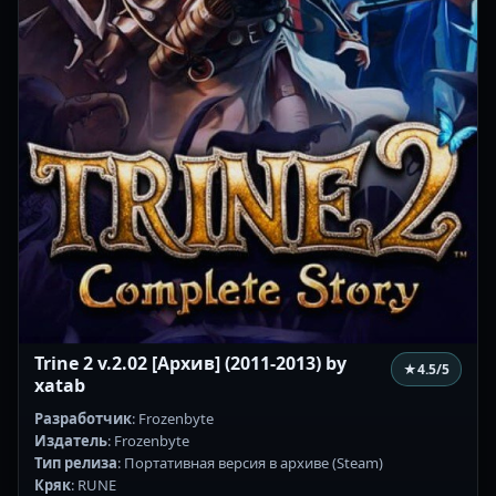
Trine 2 v.2.02 [Архив] (2011-2013) by
★
4.5
/5
xatab
Разработчик
: Frozenbyte
Издатель
: Frozenbyte
Тип релиза
: Портативная версия в архиве (Steam)
Кряк
: RUNE