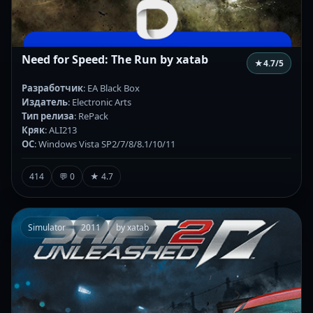
Need for Speed: The Run by xatab
★
4.7
/5
Разработчик
: EA Black Box
Издатель
: Electronic Arts
Тип релиза
: RePack
Кряк
: ALI213
ОС
: Windows Vista SP2/7/8/8.1/10/11
414
💬 0
★ 4.7
Simulator
2011
by xatab