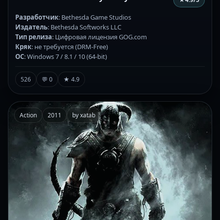
Разработчик
: Bethesda Game Studios
Издатель
: Bethesda Softworks LLC
Тип релиза
: Цифровая лицензия GOG.com
Кряк
: не требуется (DRM-Free)
ОС
: Windows 7 / 8.1 / 10 (64-bit)
526
💬 0
★ 4.9
Action
2011
by xatab