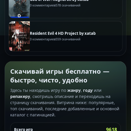
0 комментариев
578 скачиваний
Resident Evil 4 HD Project by xatab
0 комментариев
559 скачиваний
Скачивай игры бесплатно —
быстро, чисто, удобно
Здесь ты находишь игру по
жанру
,
году
или
репакеру
, смотришь описание и переходишь на
страницу скачивания. Витрина ниже: популярные,
топ скачиваний, последние добавленные и основной
каталог с пагинацией.
9618
Всего игр