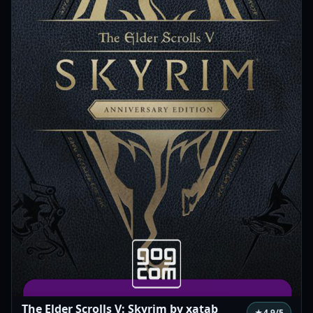
The Elder Scrolls V: Skyrim by xatab
★
4.9
/5