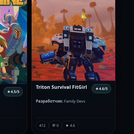
Triton Survival FitGirl
★
4.6
/5
★
4.5
/5
Разработчик
: Family Devs
412
💬 0
★ 4.6