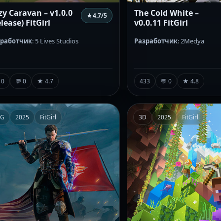
zy Caravan – v1.0.0
The Cold White –
★
4.7
/5
lease) FitGirl
v0.0.11 FitGirl
зработчик
: 5 Lives Studios
Разработчик
: 2Medya
10
💬 0
★ 4.7
433
💬 0
★ 4.8
PG
2025
FitGirl
3D
2025
FitGirl