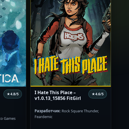
I Hate This Place –
★
4.8
/5
★
4.6
/5
v1.0.13_15856 FitGirl
Разработчик
: Rock Square Thunder,
Feardemic
rco Games