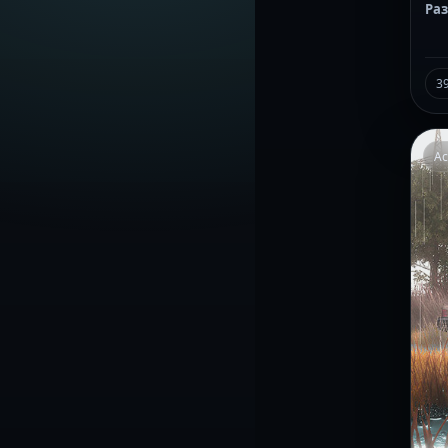
Ра
3
Ac