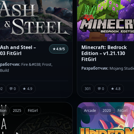
 Ash and Steel –
Minecraft: Bedrock
★
4.9
/5
03 FitGirl
Edition – v1.21.130
FitGirl
зработчик
: Fire &#038; Frost,
Разработчик
: Mojang Studi
yBuild
92
💬 0
★ 4.9
301
💬 0
★ 4.8
tion
2025
FitGirl
Arcade
2020
FitGirl