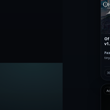
Of
v1.
Ра
tin
3
Ac