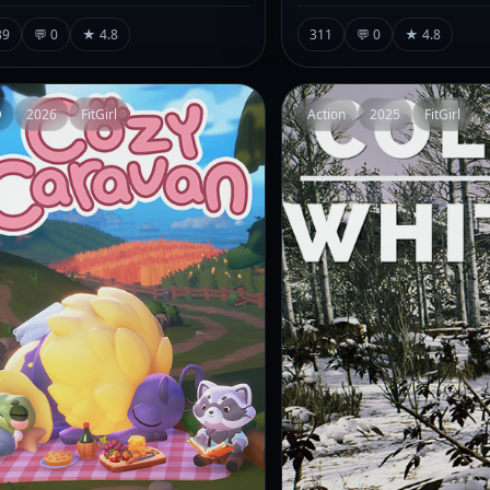
39
💬 0
★ 4.8
311
💬 0
★ 4.8
D
2026
FitGirl
Action
2025
FitGirl