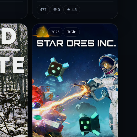
477
💬 0
★ 4.6
3D
2025
FitGirl