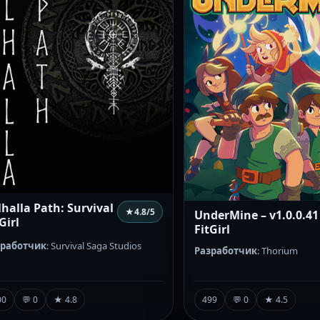
lhalla Path: Survival
★
4.8
/5
UnderMine – v1.0.0.41
Girl
FitGirl
зработчик
: Survival Saga Studios
Разработчик
: Thorium
00
💬 0
★ 4.8
499
💬 0
★ 4.5