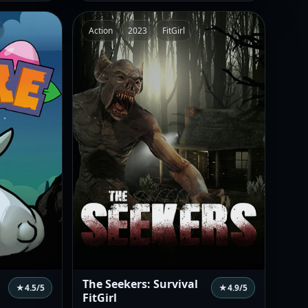
Action
2023
FitGirl
The Seekers: Survival
★
4.5
/5
★
4.9
/5
FitGirl