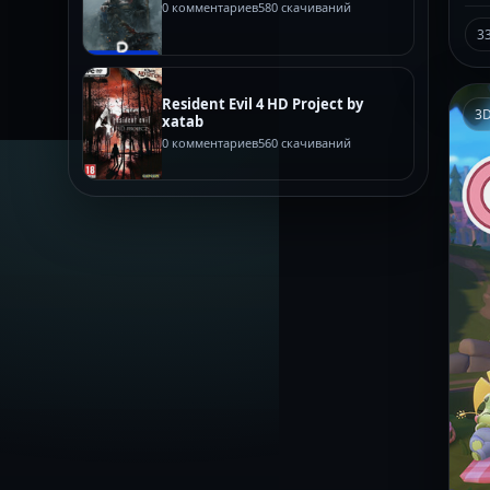
0 комментариев
580 скачиваний
3
Resident Evil 4 HD Project by
3
xatab
0 комментариев
560 скачиваний