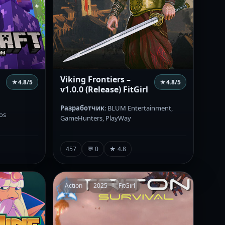
Viking Frontiers –
★
4.8
/5
★
4.8
/5
v1.0.0 (Release) FitGirl
Разработчик
: BLUM Entertainment,
os
GameHunters, PlayWay
457
💬 0
★ 4.8
Action
2025
FitGirl