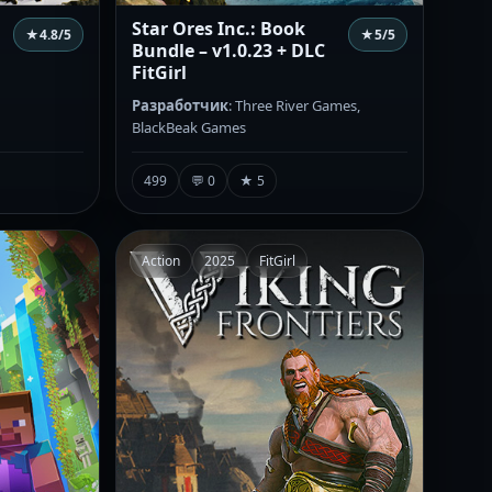
Star Ores Inc.: Book
★
4.8
/5
★
5
/5
Bundle – v1.0.23 + DLC
FitGirl
Разработчик
: Three River Games,
BlackBeak Games
499
💬 0
★ 5
Action
2025
FitGirl