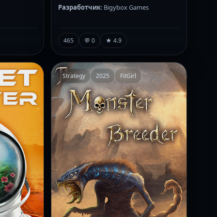
Разработчик
: Bigybox Games
465
💬 0
★ 4.9
Strategy
2025
FitGirl