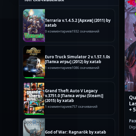
Terraria v.1.4.5.2 [Архив] (2011) by
xatab
0 комментариев
1932 скачиваний
Euro Truck Simulator 2 v.1.57.1.0s
[Папка игры] (2012) by xatab
1 комментариев
1086 скачиваний
Grand Theft Auto V Legacy
v.3751.0 [Папка игры (Steam)]
Qu
(2015) by xatab
La
1 комментариев
757 скачиваний
+ 5
Ра
Digi
God of War: Ragnarök by xatab