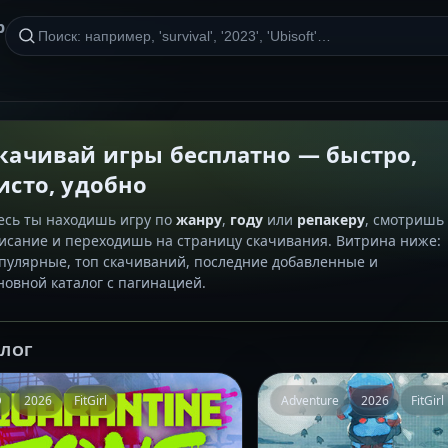
р
качивай игры бесплатно — быстро,
исто, удобно
есь ты находишь игру по
жанру
,
году
или
репакеру
, смотришь
исание и переходишь на страницу скачивания. Витрина ниже:
пулярные, топ скачиваний, последние добавленные и
новной каталог с пагинацией.
АЛОГ
D
2026
FitGirl
Adventure
2026
FitGirl