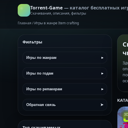
Torrent-Game
— каталог бесплатных иг
Скачивания, описания, фильтры
Главная
/
Игры в жанре Item crafting
Фильтры
С
ч
Игры по жанрам
▸
Зд
оп
Игры по годам
▸
по
ос
Игры по репакерам
▸
КАТ
Обратная связь
➤
3
Топ скачиваемых