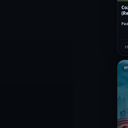
Co
(Re
Ра
3
R