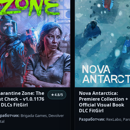
arantine Zone: The
Nova Antarctica:
★
4.8
/5
st Check – v1.0.1176
Premiere Collection +
 DLCs FitGirl
Official Visual Book
DLC FitGirl
зработчик
: Brigada Games, Devolver
Разработчик
: RexLabo, Pa
tal