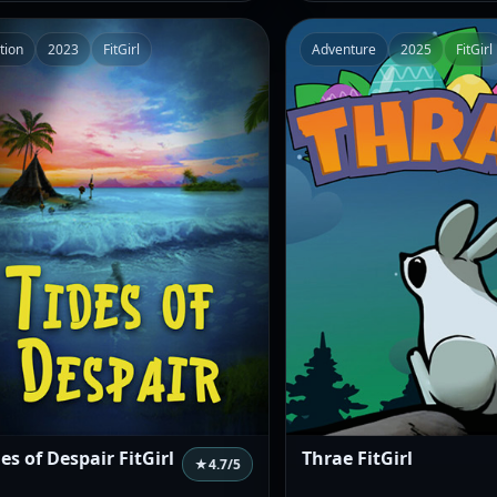
tion
2023
FitGirl
Adventure
2025
FitGirl
es of Despair FitGirl
Thrae FitGirl
★
4.7
/5