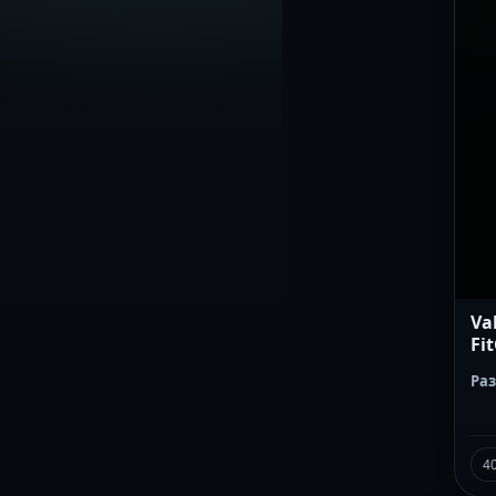
Va
Fit
Ра
4