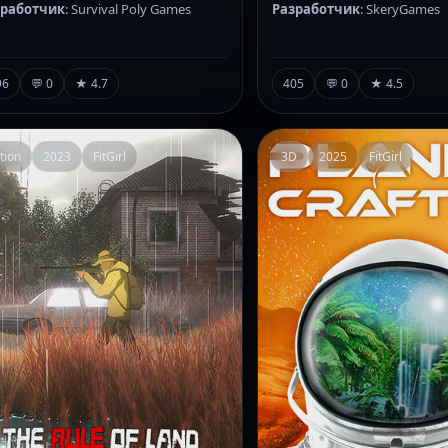
зработчик
: Survival Poly Games
Разработчик
: SkeryGames
96
💬 0
★ 4.7
405
💬 0
★ 4.5
tion
2023
FitGirl
3D
2025
FitGirl