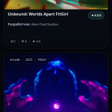
Unbound: Worlds Apart FitGirl
★
4.9
/5
Разработчик
: Alien Pixel Studios
451
💬 0
★ 4.9
Arcade
2025
FitGirl