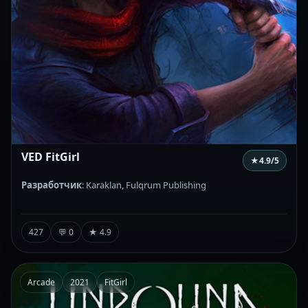
VED FitGirl
★
4.9
/5
Разработчик
: Karaklan, Fulqrum Publishing
427
💬 0
★ 4.9
Arcade
2021
FitGirl