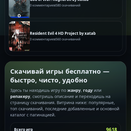
0 комментариев
580 скачиваний
Resident Evil 4 HD Project by xatab
0 комментариев
560 скачиваний
Скачивай игры бесплатно —
быстро, чисто, удобно
Здесь ты находишь игру по
жанру
,
году
или
репакеру
, смотришь описание и переходишь на
страницу скачивания. Витрина ниже: популярные,
топ скачиваний, последние добавленные и основной
каталог с пагинацией.
9618
Всего игр