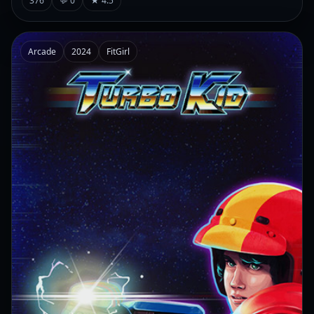
376
💬 0
★ 4.5
Arcade
2024
FitGirl