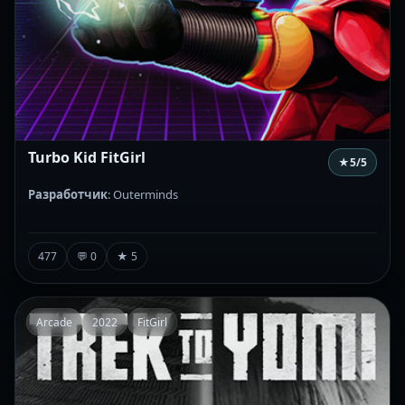
Turbo Kid FitGirl
★
5
/5
Разработчик
: Outerminds
477
💬 0
★ 5
Arcade
2022
FitGirl