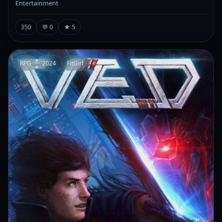
Entertainment
350
💬 0
★ 5
RPG
2024
FitGirl