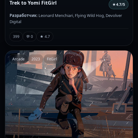
Trek to Yomi FitGirl
★
4.7
/5
Разработчик
: Leonard Menchiari, Flying Wild Hog, Devolver
Digital
399
💬 0
★ 4.7
Arcade
2023
FitGirl