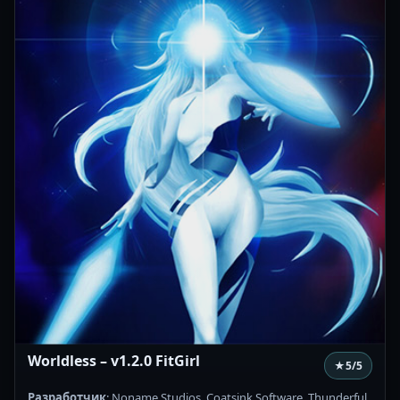
Worldless – v1.2.0 FitGirl
★
5
/5
Разработчик
: Noname Studios, Coatsink Software, Thunderful