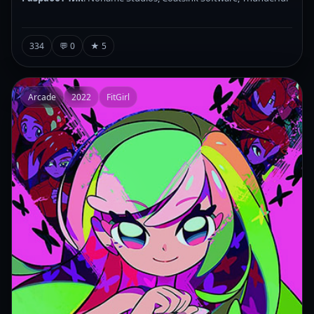
334
💬 0
★ 5
Arcade
2022
FitGirl