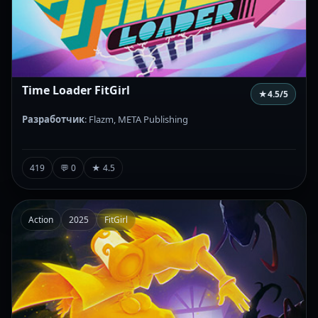
Time Loader FitGirl
★
4.5
/5
Разработчик
: Flazm, META Publishing
419
💬 0
★ 4.5
Action
2025
FitGirl