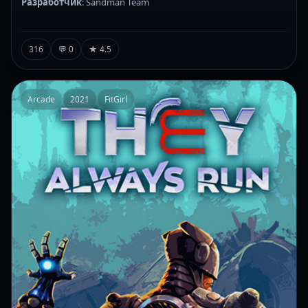
Разработчик
: Sandman Team
316
💬 0
★ 4.5
Arcade
2021
FitGirl