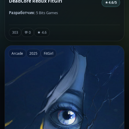
DeadCore Redux FitGirl
★
4.6
/5
Разработчик
: 5 Bits Games
303
💬 0
★ 4.6
Arcade
2025
FitGirl