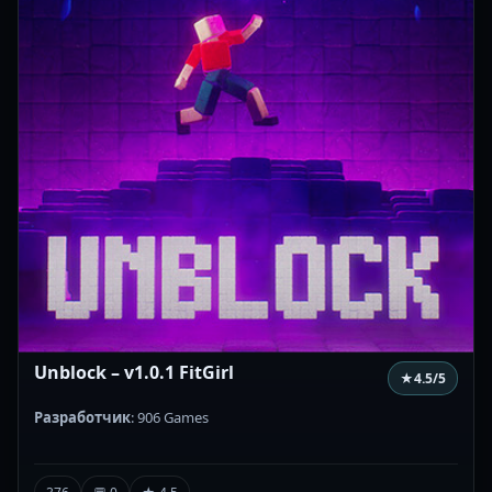
Unblock – v1.0.1 FitGirl
★
4.5
/5
Разработчик
: 906 Games