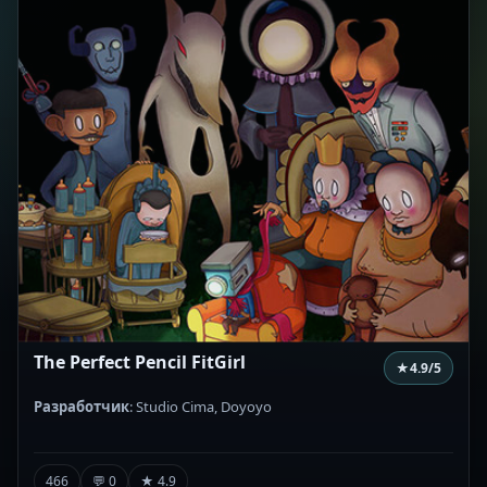
The Perfect Pencil FitGirl
★
4.9
/5
Разработчик
: Studio Cima, Doyoyo
466
💬 0
★ 4.9