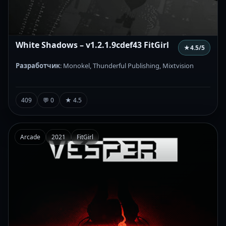
White Shadows – v1.2.1.9cdef43 FitGirl
★
4.5
/5
Разработчик
: Monokel, Thunderful Publishing, Mixtvision
409
💬 0
★ 4.5
Arcade
2021
FitGirl