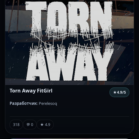
Torn Away FitGirl
★
4.9
/5
Разработчик
: Perelesoq
318
💬 0
★ 4.9