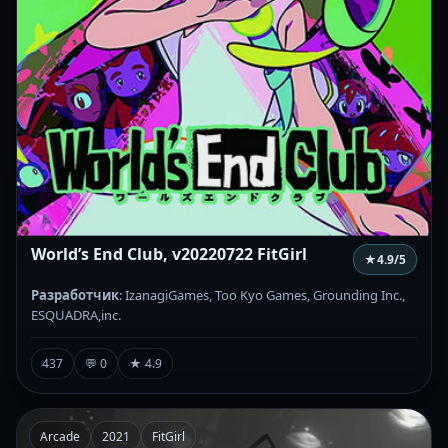
World’s End Club, v20220722 FitGirl
★
4.9
/5
Разработчик
: IzanagiGames, Too Kyo Games, Grounding Inc.,
ESQUADRA,inc.
437
💬 0
★ 4.9
Arcade
2021
FitGirl