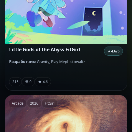
Little Gods of the Abyss FitGirl
★
4.6
/5
Разработчик
: Gravity, Play Mephistowaltz
315
💬 0
★ 4.6
Arcade
2026
FitGirl