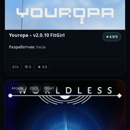
Youropa – v2.0.10 FitGirl
★
4.9
/5
Разработчик
: frecle
414
💬 0
★ 4.9
Arcade
2023
FitGirl