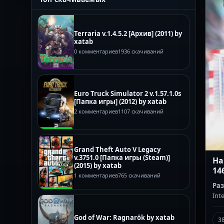
Terraria v.1.4.5.2 [Архив] (2011) by
xatab
0 комментариев
1936 скачиваний
Euro Truck Simulator 2 v.1.57.1.0s
[Папка игры] (2012) by xatab
2 комментариев
1107 скачиваний
Grand Theft Auto V Legacy
v.3751.0 [Папка игры (Steam)]
Ha
(2015) by xatab
14
1 комментариев
765 скачиваний
Ра
Int
God of War: Ragnarök by xatab
3