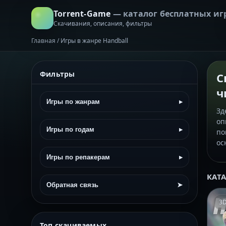
Torrent-Game
— каталог бесплатных иг
Скачивания, описания, фильтры
Главная
/
Игры в жанре Handball
Фильтры
С
ч
Игры по жанрам
▸
Зд
оп
Игры по годам
▸
по
ос
Игры по репакерам
▸
КАТ
Обратная связь
➤
3
Топ скачиваемых