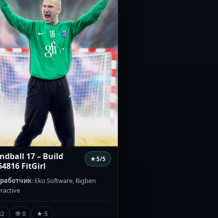
ndball 17 – Build
★
5
/5
64816 FitGirl
зработчик
: Eko Software, Bigben
eractive
82
💬 0
★ 5