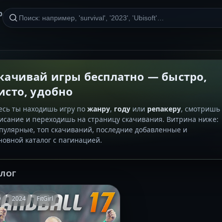
р
качивай игры бесплатно — быстро,
исто, удобно
есь ты находишь игру по
жанру
,
году
или
репакеру
, смотришь
исание и переходишь на страницу скачивания. Витрина ниже:
пулярные, топ скачиваний, последние добавленные и
новной каталог с пагинацией.
АЛОГ
D
2024
FitGirl