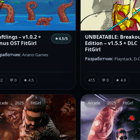
ftlings – v1.0.2 +
UNBEATABLE: Breako
★
4.5
/5
nus OST FitGirl
Edition – v1.5.5 + DLC
FitGirl
зработчик
: Ariano Games
Разработчик
: Playstack, D-C
32
💬 0
★ 4.5
415
💬 0
★ 4.9
cade
2025
FitGirl
Arcade
2025
FitGirl