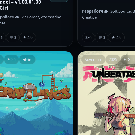
adel – v1.00.01.00
Girl
Разработчик
: Soft Source, 
зработчик
: 2P Games, Atomstring
Creative
mes
386
💬 0
★ 4.9
16
💬 0
★ 4.9
D
2026
FitGirl
Adventure
2025
FitGirl