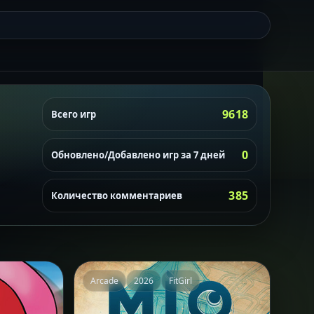
9618
Всего игр
0
Обновлено/Добавлено игр за 7 дней
385
Количество комментариев
Arcade
2026
FitGirl