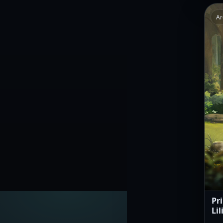
Ar
Pr
Lil