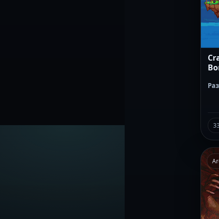
Cra
Bo
Ра
3
Ar