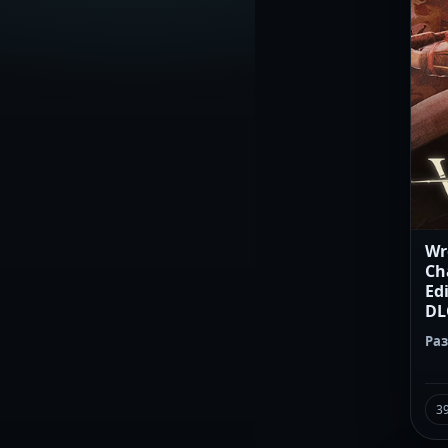
Wr
Ch
Edi
DL
Ра
3