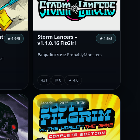
ut
Storm Lancers –
★
4.9
/5
★
4.6
/5
v1.1.0.16 FitGirl
Разработчик
: ProbablyMonsters
ell
431
💬 0
★ 4.6
Arcade
2025
FitGirl