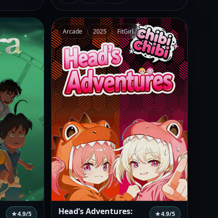
Arcade
2025
FitGirl
Head’s Adventures:
★
4.9
/5
★
4.9
/5