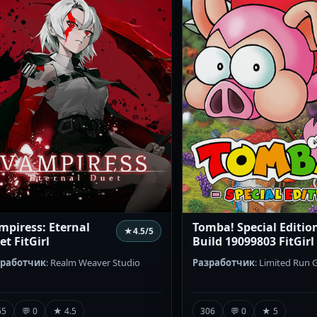
mpiress: Eternal
Tomba! Special Editio
★
4.5
/5
et FitGirl
Build 19099803 FitGirl
зработчик
: Realm Weaver Studio
Разработчик
: Limited Run
65
💬 0
★ 4.5
306
💬 0
★ 5