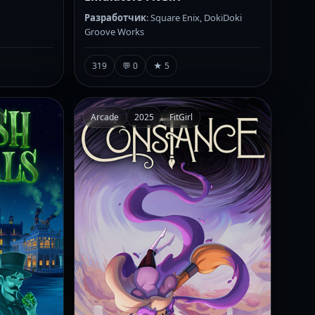
Разработчик
: Square Enix, DokiDoki
Groove Works
319
💬 0
★ 5
Arcade
2025
FitGirl