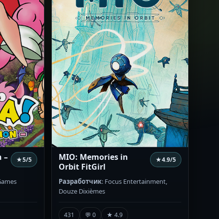
n –
MIO: Memories in
★
5
/5
★
4.9
/5
Orbit FitGirl
 Games
Разработчик
: Focus Entertainment,
Douze Dixièmes
431
💬 0
★ 4.9