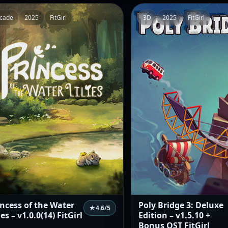
cade
2025
FitGirl
3D
2025
FitGirl
incess of the Water
Poly Bridge 3: Deluxe
★
4.6
/5
ies – v1.0.0(14) FitGirl
Edition – v1.5.10 +
Bonus OST FitGirl