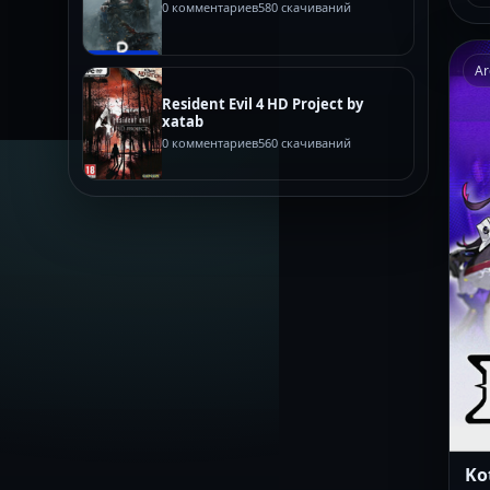
0 комментариев
580 скачиваний
Ar
Resident Evil 4 HD Project by
xatab
0 комментариев
560 скачиваний
Ko