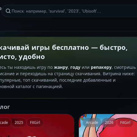
р
качивай игры бесплатно — быстро,
исто, удобно
есь ты находишь игру по
жанру
,
году
или
репакеру
, смотришь
исание и переходишь на страницу скачивания. Витрина ниже:
пулярные, топ скачиваний, последние добавленные и
новной каталог с пагинацией.
АЛОГ
cade
2025
FitGirl
Arcade
2026
FitGirl