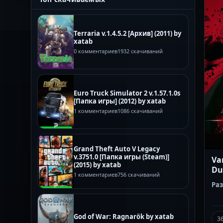
Terraria v.1.4.5.2 [Архив] (2011) by
xatab
0 комментариев
1932 скачиваний
Euro Truck Simulator 2 v.1.57.1.0s
[Папка игры] (2012) by xatab
1 комментариев
1086 скачиваний
Grand Theft Auto V Legacy
v.3751.0 [Папка игры (Steam)]
Va
(2015) by xatab
Du
1 комментариев
756 скачиваний
Ра
God of War: Ragnarök by xatab
3