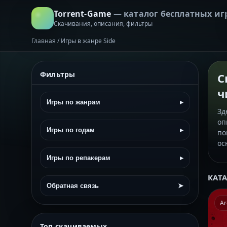
Torrent-Game
— каталог бесплатных иг
Скачивания, описания, фильтры
Главная
/
Игры в жанре Side
Фильтры
С
ч
Игры по жанрам
▸
Зд
оп
Игры по годам
▸
по
ос
Игры по репакерам
▸
КАТ
Обратная связь
➤
Ar
Топ скачиваемых