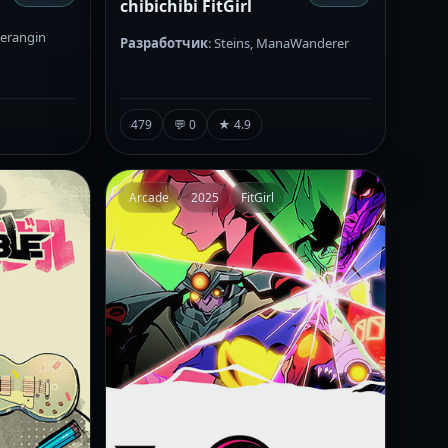
chibichibi FitGirl
Berangin
Разработчик
: Steins, ManaWanderer
479
💬 0
★ 4.9
Arcade
2025
FitGirl