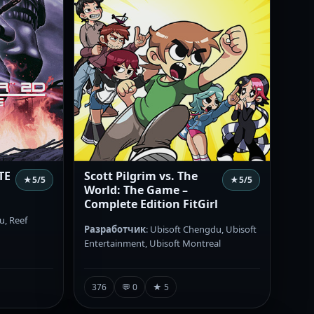
TE
Scott Pilgrim vs. The
★
5
/5
★
5
/5
World: The Game –
Complete Edition FitGirl
u, Reef
Разработчик
: Ubisoft Chengdu, Ubisoft
Entertainment, Ubisoft Montreal
376
💬 0
★ 5