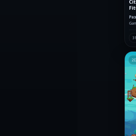
Cit
Fit
Ра
Ga
3
2