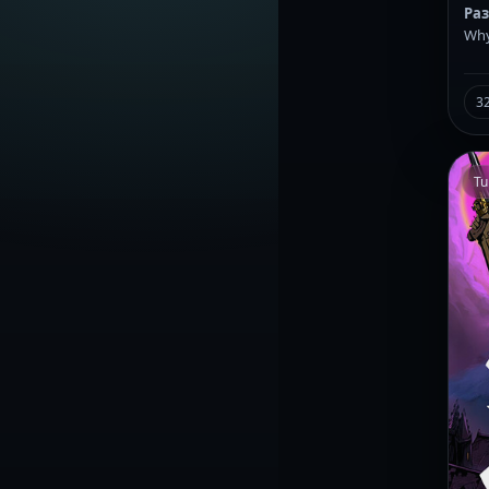
Ра
Why
3
Tu