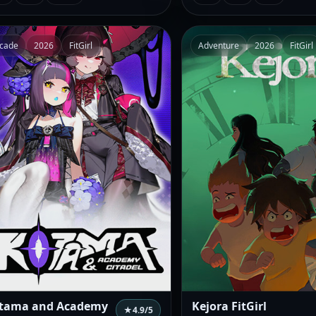
cade
2026
FitGirl
Adventure
2026
FitGirl
tama and Academy
Kejora FitGirl
★
4.9
/5