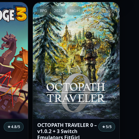
RPG
2025
FitGirl
OCTOPATH TRAVELER 0 –
★
4.8
/5
★
5
/5
v1.0.2 + 3 Switch
Emulators FitGirl