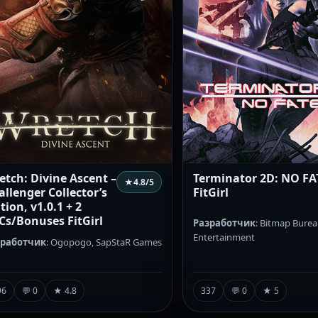
etch: Divine Ascent –
Terminator 2D: NO FA
★
4.8
/5
allenger Collector’s
FitGirl
tion, v1.0.1 + 2
Cs/Bonuses FitGirl
Разработчик
: Bitmap Burea
Entertainment
зработчик
: Ogopogo, SapStaR Games
337
💬 0
★ 5
96
💬 0
★ 4.8