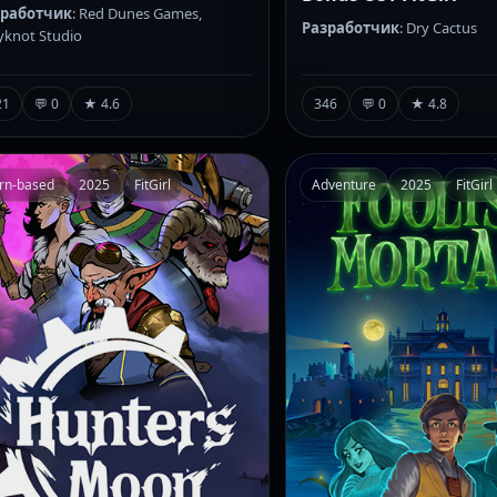
зработчик
: Red Dunes Games,
Разработчик
: Dry Cactus
knot Studio
21
💬 0
★ 4.6
346
💬 0
★ 4.8
rn-based
2025
FitGirl
Adventure
2025
FitGirl