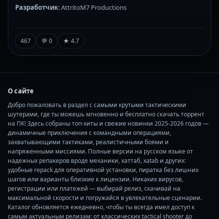
Разработчик
: AttritoM7 Productions
467
💬 0
★ 4.7
О сайте
Добро пожаловать в раздел с самыми крутыми тактическими
шутерами, где ты можешь мгновенно и бесплатно скачать торрент
на ПК! Здесь собраны топ-хиты и свежие новинки 2025-2026 годов —
динамичные приключения с командными операциями,
захватывающими тактиками, реалистичными боями и
напряженными миссиями. Полные версии на русском языке от
надежных репакеров вроде механики, хаттаб, xatab и других:
удобные repack для оперативной установки, пиратка без лишних
шагов или варианты близкие к лицензии. Никаких вирусов,
регистрации или платежей — выбирай релиз, скачивай на
максимальной скорости и погружайся в увлекательные сценарии.
Каталог обновляется ежедневно, чтобы ты всегда имел доступ к
самым актуальным релизам: от классических tactical shooter до