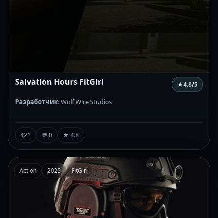
Salvation Hours FitGirl
★
4.8
/5
Разработчик
: Wolf Wire Studios
421
💬 0
★ 4.8
Action
2025
FitGirl