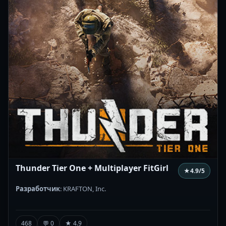
Thunder Tier One + Multiplayer FitGirl
★
4.9
/5
Разработчик
: KRAFTON, Inc.
468
💬 0
★ 4.9