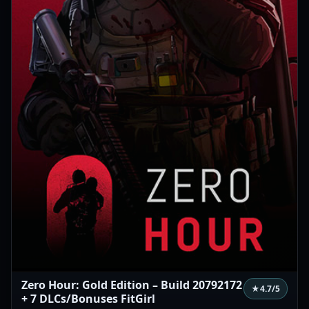
Zero Hour: Gold Edition – Build 20792172
★
4.7
/5
+ 7 DLCs/Bonuses FitGirl