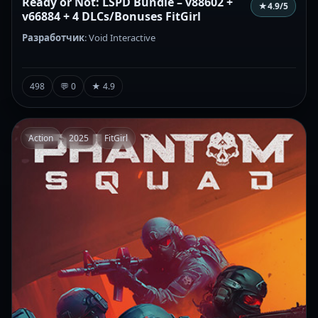
Ready or Not: LSPD Bundle – v88602 +
★
4.9
/5
v66884 + 4 DLCs/Bonuses FitGirl
Разработчик
: Void Interactive
498
💬 0
★ 4.9
Action
2025
FitGirl