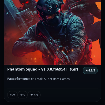
Phantom Squad – v1.0.0.fb6954 FitGirl
★
4.9
/5
Разработчик
: Ctrl Freak, Super Rare Games
409
💬 0
★ 4.9