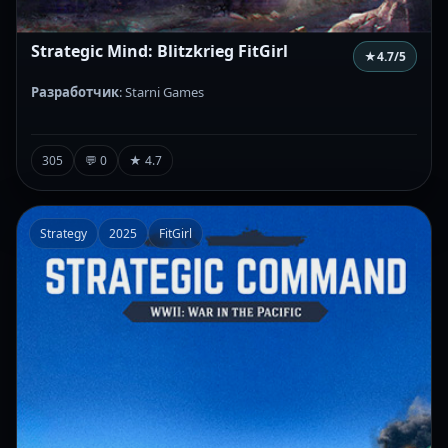
Strategic Mind: Blitzkrieg FitGirl
★
4.7
/5
Разработчик
: Starni Games
305
💬 0
★ 4.7
Strategy
2025
FitGirl