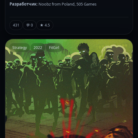
Разработчик
: Noobz from Poland, 505 Games
431
💬 0
★ 4.5
Strategy
2022
FitGirl