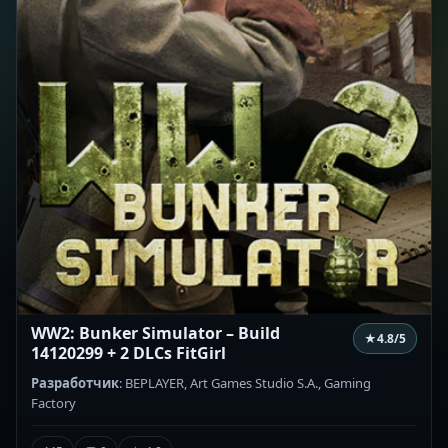
WW2: Bunker Simulator – Build
★
4.8
/5
14120299 + 2 DLCs FitGirl
Разработчик
: BEPLAYER, Art Games Studio S.A., Gaming
Factory