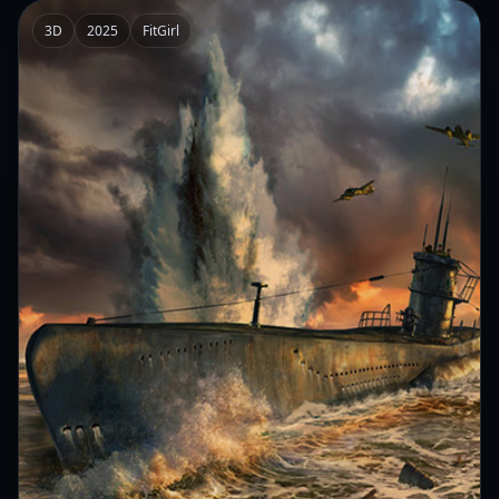
3D
2025
FitGirl