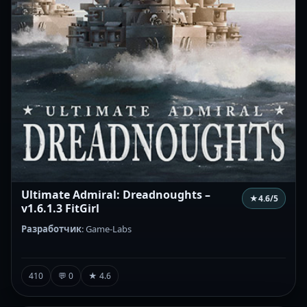
Ultimate Admiral: Dreadnoughts –
★
4.6
/5
v1.6.1.3 FitGirl
Разработчик
: Game-Labs
410
💬 0
★ 4.6