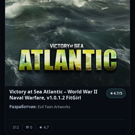
Victory at Sea Atlantic – World War II
★
4.7
/5
Naval Warfare, v1.0.1.2 FitGirl
Разработчик
: Evil Twin Artworks
312
💬 0
★ 4.7