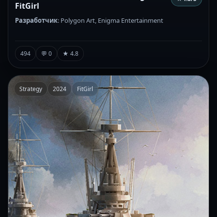
FitGirl
Разработчик
: Polygon Art, Enigma Entertainment
494
💬 0
★ 4.8
Strategy
2024
FitGirl