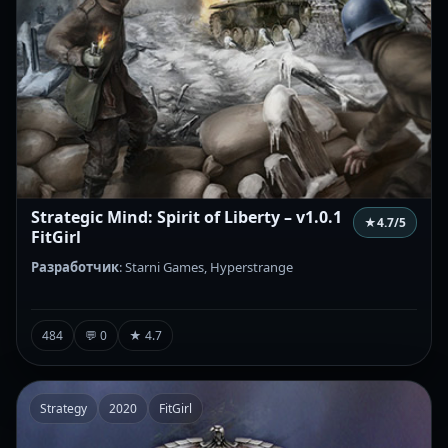
Strategic Mind: Spirit of Liberty – v1.0.1
★
4.7
/5
FitGirl
Разработчик
: Starni Games, Hyperstrange
484
💬 0
★ 4.7
Strategy
2020
FitGirl