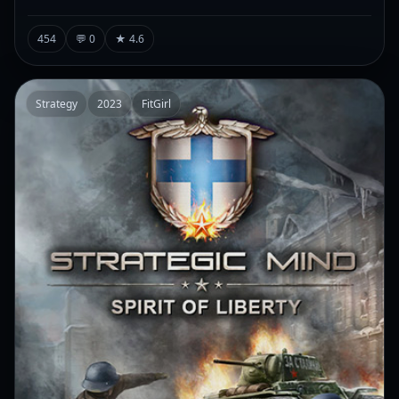
454
💬 0
★ 4.6
Strategy
2023
FitGirl