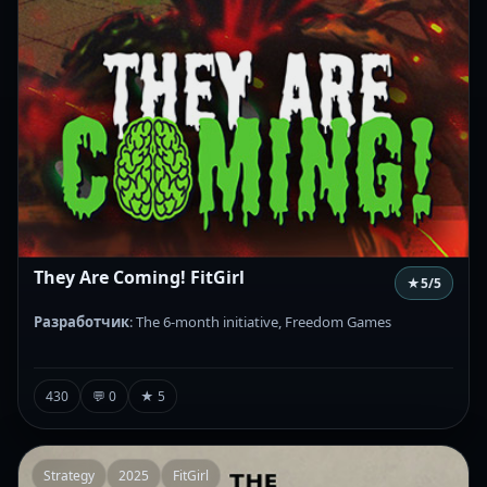
They Are Coming! FitGirl
★
5
/5
Разработчик
: The 6-month initiative, Freedom Games
430
💬 0
★ 5
Strategy
2025
FitGirl