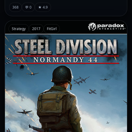
368
💬 0
★ 4.9
Strategy
2017
FitGirl