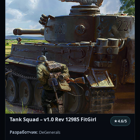
Tank Squad – v1.0 Rev 12985 FitGirl
★
4.6
/5
Разработчик
: DeGenerals