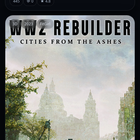
445
💬 0
★ 4.8
3D
2023
FitGirl