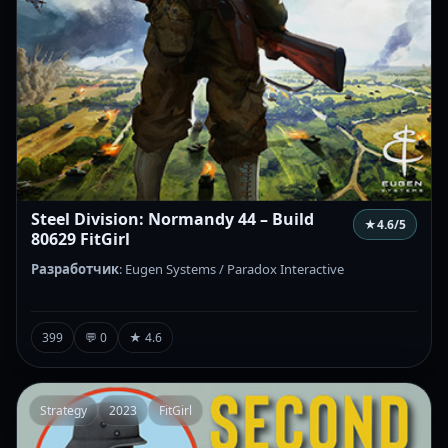
Steel Division: Normandy 44 – Build
★
4.6
/5
80629 FitGirl
Разработчик
: Eugen Systems / Paradox Interactive
399
💬 0
★ 4.6
Strategy
2023
FitGirl