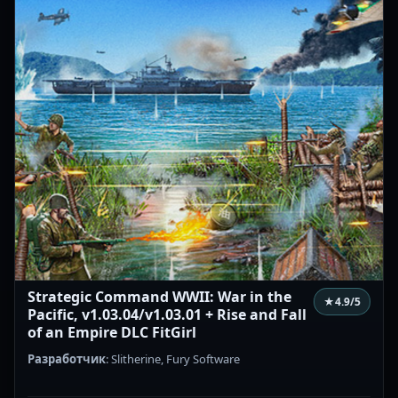
Strategic Command WWII: War in the
★
4.9
/5
Pacific, v1.03.04/v1.03.01 + Rise and Fall
of an Empire DLC FitGirl
Разработчик
: Slitherine, Fury Software