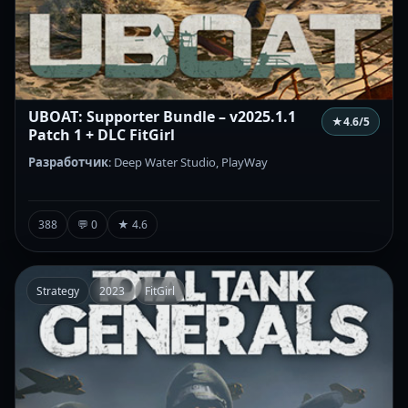
UBOAT: Supporter Bundle – v2025.1.1
★
4.6
/5
Patch 1 + DLC FitGirl
Разработчик
: Deep Water Studio, PlayWay
388
💬 0
★ 4.6
Strategy
2023
FitGirl