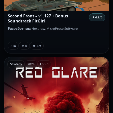
Second Front – v1.127 + Bonus
★
4.9
/5
Soundtrack FitGirl
Разработчик
: Hexdraw, MicroProse Software
318
💬 0
★ 4.9
Strategy
2024
FitGirl