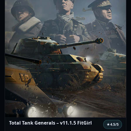
Total Tank Generals – v11.1.5 FitGirl
★
4.5
/5