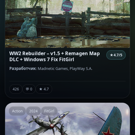
WW2 Rebuilder – v1.5 + Remagen Map
★
4.7
/5
DLC + Windows 7 Fix FitGirl
Разработчик
: Madnetic Games, PlayWay S.A.
426
💬 0
★ 4.7
Action
2024
FitGirl