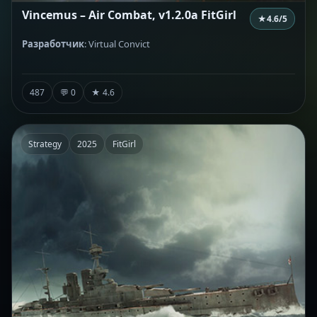
Vincemus – Air Combat, v1.2.0a FitGirl
★
4.6
/5
Разработчик
: Virtual Convict
487
💬 0
★ 4.6
Strategy
2025
FitGirl