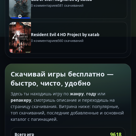
0 комментариев
581 скачиваний
Resident Evil 4 HD Project by xatab
0 комментариев
560 скачиваний
Скачивай игры бесплатно —
быстро, чисто, удобно
Здесь ты находишь игру по
жанру
,
году
или
репакеру
, смотришь описание и переходишь на
страницу скачивания. Витрина ниже: популярные,
топ скачиваний, последние добавленные и основной
каталог с пагинацией.
9618
Всего игр