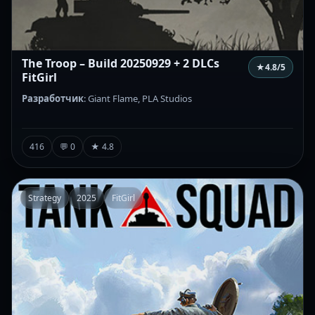
The Troop – Build 20250929 + 2 DLCs
★
4.8
/5
FitGirl
Разработчик
: Giant Flame, PLA Studios
416
💬 0
★ 4.8
Strategy
2025
FitGirl