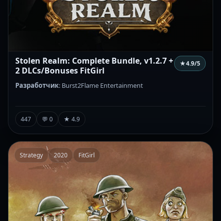
Stolen Realm: Complete Bundle, v1.2.7 +
★
4.9
/5
2 DLCs/Bonuses FitGirl
Разработчик
: Burst2Flame Entertainment
447
💬 0
★ 4.9
Strategy
2020
FitGirl