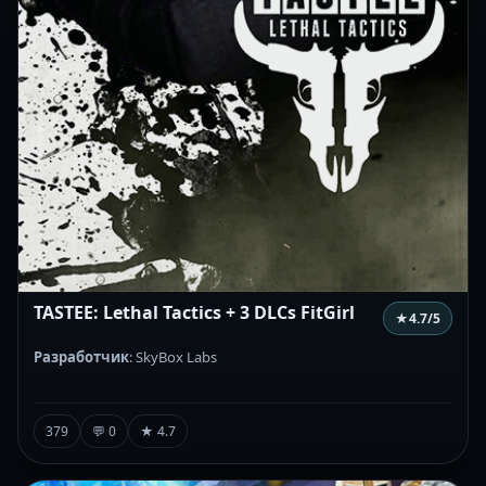
TASTEE: Lethal Tactics + 3 DLCs FitGirl
★
4.7
/5
Разработчик
: SkyBox Labs
379
💬 0
★ 4.7