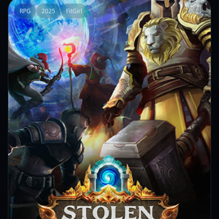
RPG
2025
FitGirl