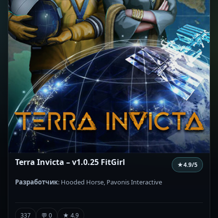
Terra Invicta – v1.0.25 FitGirl
★
4.9
/5
Разработчик
: Hooded Horse, Pavonis Interactive
337
💬 0
★ 4.9