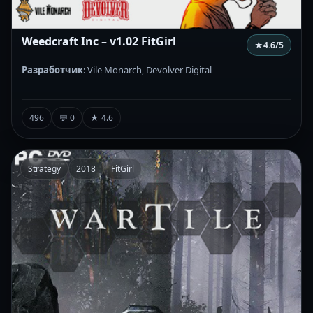
Weedcraft Inc – v1.02 FitGirl
★
4.6
/5
Разработчик
: Vile Monarch, Devolver Digital
496
💬 0
★ 4.6
Strategy
2018
FitGirl