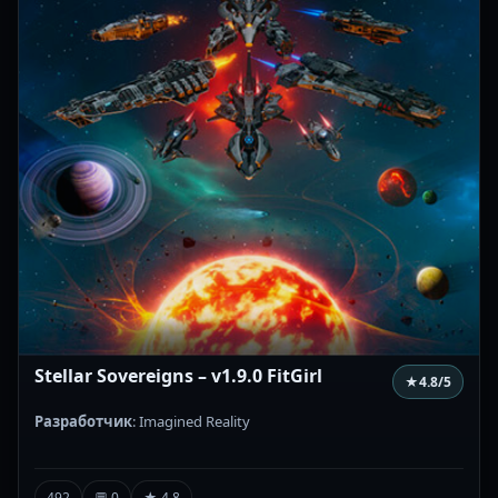
Stellar Sovereigns – v1.9.0 FitGirl
★
4.8
/5
Разработчик
: Imagined Reality
492
💬 0
★ 4.8