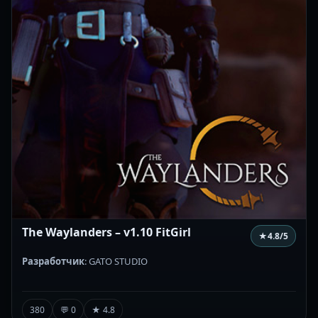
The Waylanders – v1.10 FitGirl
★
4.8
/5
Разработчик
: GATO STUDIO
380
💬 0
★ 4.8