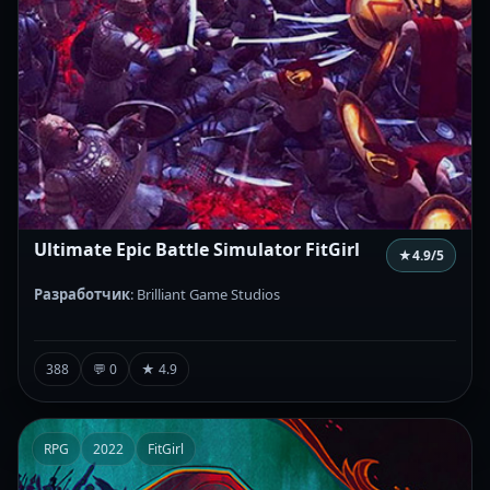
Ultimate Epic Battle Simulator FitGirl
★
4.9
/5
Разработчик
: Brilliant Game Studios
388
💬 0
★ 4.9
RPG
2022
FitGirl