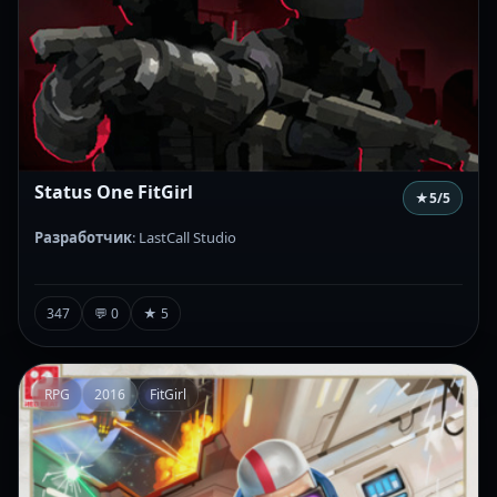
Status One FitGirl
★
5
/5
Разработчик
: LastCall Studio
347
💬 0
★ 5
RPG
2016
FitGirl