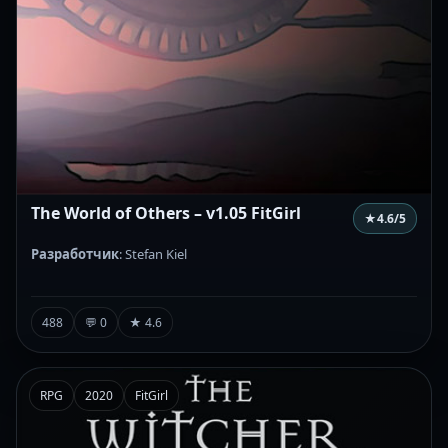
The World of Others – v1.05 FitGirl
★
4.6
/5
Разработчик
: Stefan Kiel
488
💬 0
★ 4.6
RPG
2020
FitGirl