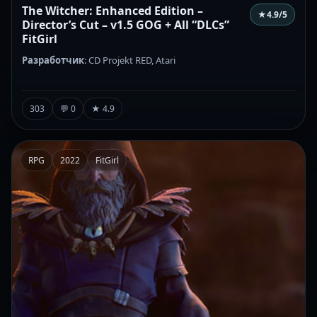
The Witcher: Enhanced Edition –
★
4.9
/5
Director’s Cut – v1.5 GOG + All “DLCs”
FitGirl
Разработчик
: CD Projekt RED, Atari
303
💬 0
★ 4.9
RPG
2022
FitGirl