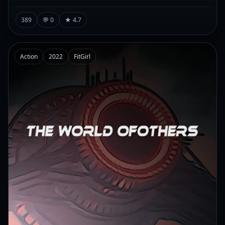
389
💬 0
★ 4.7
Action
2022
FitGirl