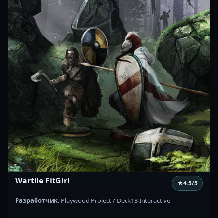
Wartile FitGirl
★
4.5
/5
Разработчик
: Playwood Project / Deck13 Interactive