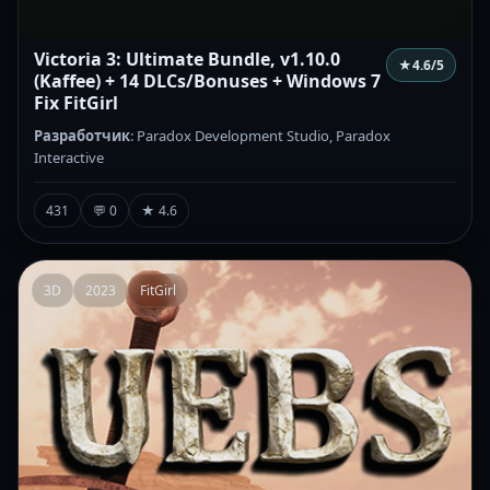
Victoria 3: Ultimate Bundle, v1.10.0
★
4.6
/5
(Kaffee) + 14 DLCs/Bonuses + Windows 7
Fix FitGirl
Разработчик
: Paradox Development Studio, Paradox
Interactive
431
💬 0
★ 4.6
3D
2023
FitGirl