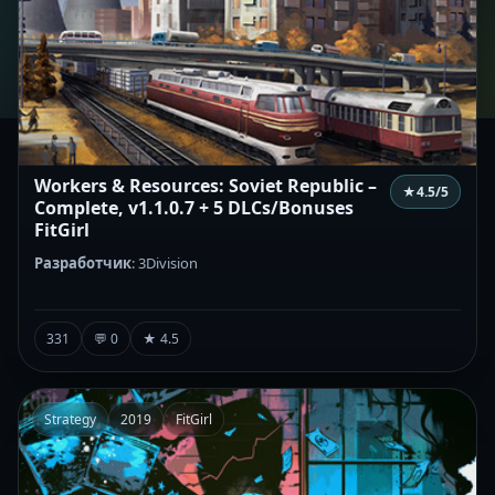
Workers & Resources: Soviet Republic –
★
4.5
/5
Complete, v1.1.0.7 + 5 DLCs/Bonuses
FitGirl
Разработчик
: 3Division
331
💬 0
★ 4.5
Strategy
2019
FitGirl