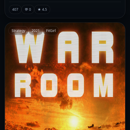
407
💬 0
★ 4.5
Strategy
2021
FitGirl