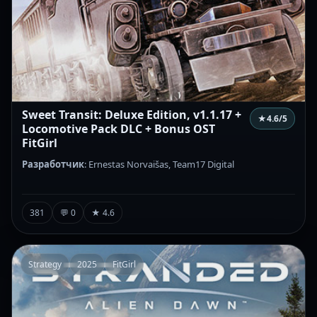
Sweet Transit: Deluxe Edition, v1.1.17 +
★
4.6
/5
Locomotive Pack DLC + Bonus OST
FitGirl
Разработчик
: Ernestas Norvaišas, Team17 Digital
381
💬 0
★ 4.6
Strategy
2025
FitGirl