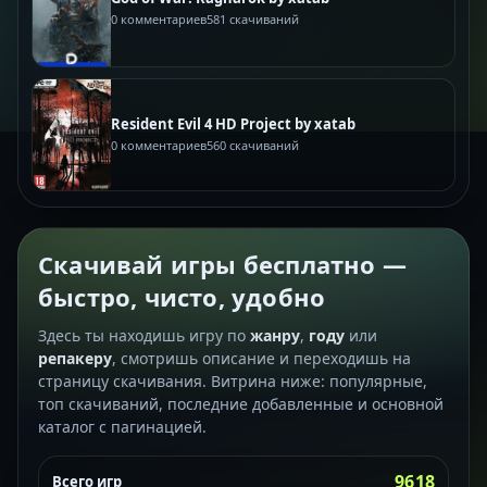
0 комментариев
581 скачиваний
Resident Evil 4 HD Project by xatab
0 комментариев
560 скачиваний
Скачивай игры бесплатно —
быстро, чисто, удобно
Здесь ты находишь игру по
жанру
,
году
или
репакеру
, смотришь описание и переходишь на
страницу скачивания. Витрина ниже: популярные,
топ скачиваний, последние добавленные и основной
каталог с пагинацией.
9618
Всего игр