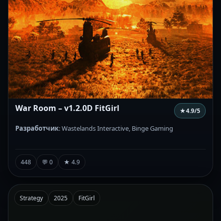
War Room – v1.2.0D FitGirl
★
4.9
/5
Разработчик
: Wastelands Interactive, Binge Gaming
448
💬 0
★ 4.9
Strategy
2025
FitGirl