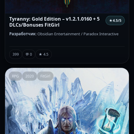
Tyranny: Gold Edition – v1.2.1.0160 + 5
★
4.5
/5
DLCs/Bonuses FitGirl
Разработчик
: Obsidian Entertainment / Paradox Interactive
399
💬 0
★ 4.5
RPG
2020
FitGirl