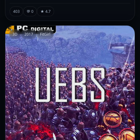
403
💬 0
★ 4.7
3D
2017
FitGirl