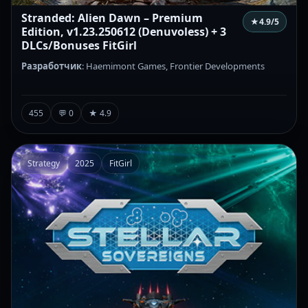
Stranded: Alien Dawn – Premium
★
4.9
/5
Edition, v1.23.250612 (Denuvoless) + 3
DLCs/Bonuses FitGirl
Разработчик
: Haemimont Games, Frontier Developments
455
💬 0
★ 4.9
Strategy
2025
FitGirl