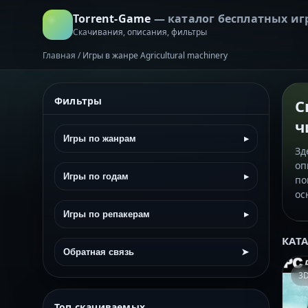
Torrent-Game
— каталог бесплатных иг
Скачивания, описания, фильтры
Главная
/
Игры в жанре Agricultural machinery
Фильтры
С
ч
Игры по жанрам
▸
Зд
оп
Игры по годам
▸
по
ос
Игры по репакерам
▸
КАТ
Обратная связь
➤
3
Топ скачиваемых