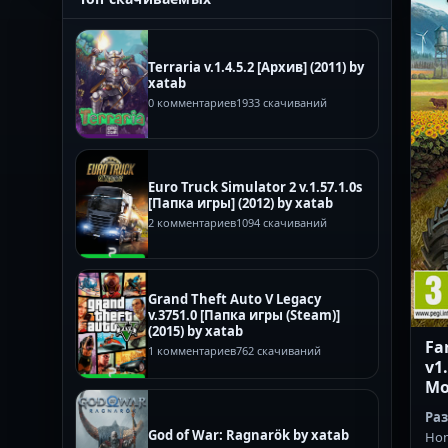
Terraria v.1.4.5.2 [Архив] (2011) by
xatab
0 комментариев
1933 скачиваний
Euro Truck Simulator 2 v.1.57.1.0s
[Папка игры] (2012) by xatab
2 комментариев
1094 скачиваний
Grand Theft Auto V Legacy
v.3751.0 [Папка игры (Steam)]
(2015) by xatab
Fa
1 комментариев
762 скачиваний
v1.
Mo
Ра
God of War: Ragnarök by xatab
Hom