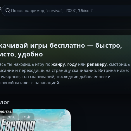
р
качивай игры бесплатно — быстро,
исто, удобно
есь ты находишь игру по
жанру
,
году
или
репакеру
, смотришь
исание и переходишь на страницу скачивания. Витрина ниже:
пулярные, топ скачиваний, последние добавленные и
новной каталог с пагинацией.
АЛОГ
D
2016
FitGirl