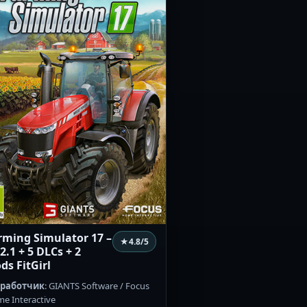
rming Simulator 17 –
★
4.8
/5
2.1 + 5 DLCs + 2
ds FitGirl
зработчик
: GIANTS Software / Focus
e Interactive