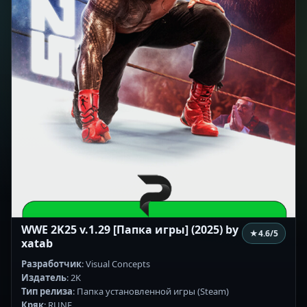
WWE 2K25 v.1.29 [Папка игры] (2025) by
★
4.6
/5
xatab
Разработчик
: Visual Concepts
Издатель
: 2K
Тип релиза
: Папка установленной игры (Steam)
Кряк
: RUNE