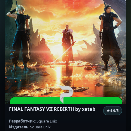
FINAL FANTASY VII REBIRTH by xatab
★
4.9
/5
Разработчик
: Square Enix
Издатель
: Square Enix