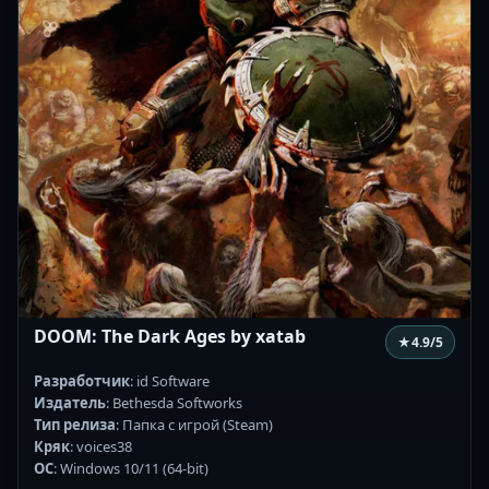
DOOM: The Dark Ages by xatab
★
4.9
/5
Разработчик
: id Software
Издатель
: Bethesda Softworks
Тип релиза
: Папка с игрой (Steam)
Кряк
: voices38
ОС
: Windows 10/11 (64-bit)