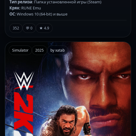
Тип релиза
: Папка установленной игры (Steam)
Кряк
: RUNE Emu
ОС
: Windows 10 (64-bit) и выше
352
💬 0
★ 4.9
Simulator
2025
by xatab