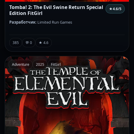
Tomba! 2: The Evil Swine Return Special
★
4.6
/5
Edition FitGirl
Разработчик
: Limited Run Games
385
💬 0
★ 4.6
Adventure
2025
FitGirl