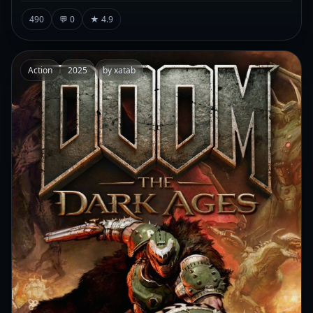
490
💬 0
★ 4.9
Action
2025
by xatab