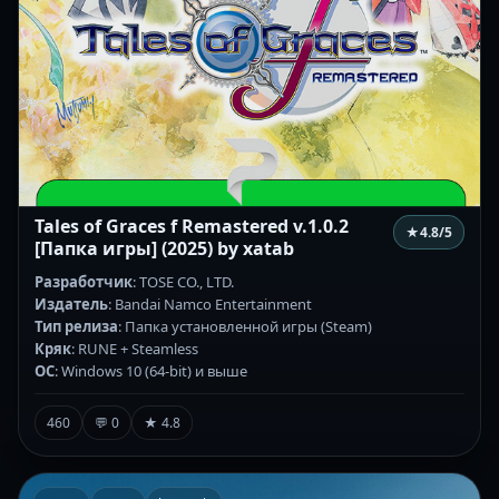
Tales of Graces f Remastered v.1.0.2
★
4.8
/5
[Папка игры] (2025) by xatab
Разработчик
: TOSE CO., LTD.
Издатель
: Bandai Namco Entertainment
Тип релиза
: Папка установленной игры (Steam)
Кряк
: RUNE + Steamless
ОС
: Windows 10 (64-bit) и выше
460
💬 0
★ 4.8