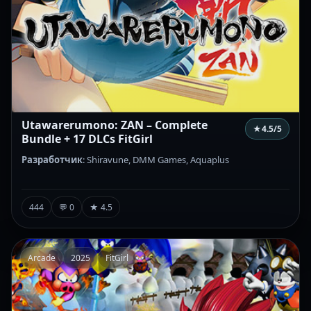
Utawarerumono: ZAN – Complete
★
4.5
/5
Bundle + 17 DLCs FitGirl
Разработчик
: Shiravune, DMM Games, Aquaplus
444
💬 0
★ 4.5
Arcade
2025
FitGirl