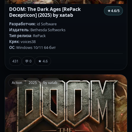
DOOM: The Dark Ages [RePack
★
4.6
/5
Decepticon] (2025) by xatab
Разработчик
: id Software
Издатель
: Bethesda Softworks
Тип релиза
: RePack
Кряк
: voices38
ОС
: Windows 10/11 64-бит
431
💬 0
★ 4.6
Action
2025
by xatab