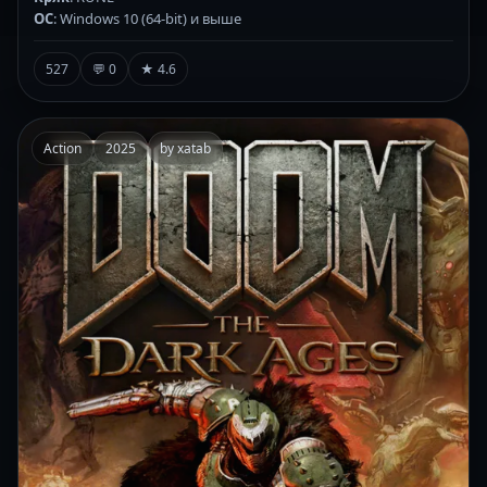
ОС
: Windows 10 (64-bit) и выше
527
💬 0
★ 4.6
Action
2025
by xatab