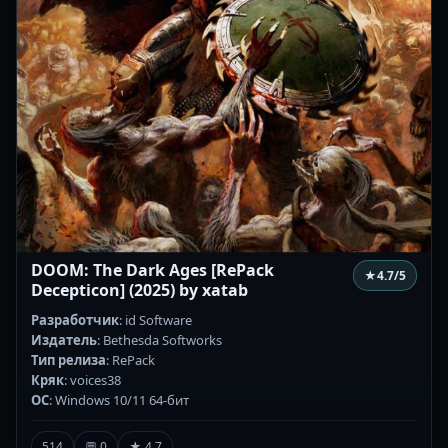
DOOM: The Dark Ages [RePack
★
4.7
/5
Decepticon] (2025) by xatab
Разработчик
: id Software
Издатель
: Bethesda Softworks
Тип релиза
: RePack
Кряк
: voices38
ОС
: Windows 10/11 64-бит
514
💬 0
★ 4.7