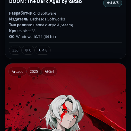
DOOM: The Dark Ages by xatab
★
4.8
/5
Разработчик
: id Software
Издатель
: Bethesda Softworks
Тип релиза
: Папка с игрой (Steam)
Кряк
: voices38
ОС
: Windows 10/11 (64-bit)
336
💬 0
★ 4.8
Arcade
2025
FitGirl