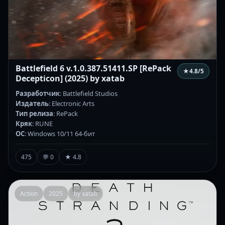
Battlefield 6 v.1.0.387.51411.SP [RePack
★
4.8
/5
Decepticon] (2025) by xatab
Разработчик
: Battlefield Studios
Издатель
: Electronic Arts
Тип релиза
: RePack
Кряк
: RUNE
ОС
: Windows 10/11 64-бит
475
💬 0
★ 4.8
Action
2025
by xatab