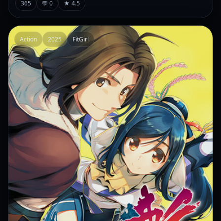
365
💬 0
★ 4.5
Action
2025
FitGirl