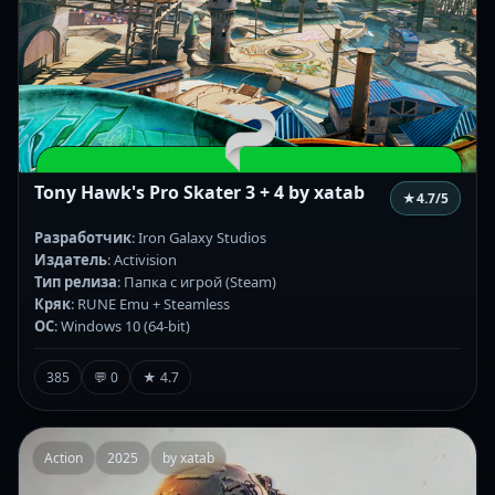
Tony Hawk's Pro Skater 3 + 4 by xatab
★
4.7
/5
Разработчик
: Iron Galaxy Studios
Издатель
: Activision
Тип релиза
: Папка с игрой (Steam)
Кряк
: RUNE Emu + Steamless
ОС
: Windows 10 (64-bit)
385
💬 0
★ 4.7
Action
2025
by xatab