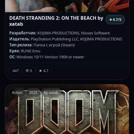
DEATH STRANDING 2: ON THE BEACH by
★
4.7
/5
xatab
Разработчик
: KOJIMA PRODUCTIONS, Nixxes Software
Издатель
: PlayStation Publishing LLC, KOJIMA PRODUCTIONS
Тип релиза
: Папка с игрой (Steam)
Кряк
: RUNE Emu
ОС
: Windows 10/11 Version 1909 or newer
447
💬 0
★ 4.7
Action
2025
by xatab