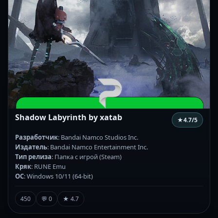
Shadow Labyrinth by xatab
★
4.7
/5
Разработчик
: Bandai Namco Studios Inc.
Издатель
: Bandai Namco Entertainment Inc.
Тип релиза
: Папка с игрой (Steam)
Кряк
: RUNE Emu
ОС
: Windows 10/11 (64-bit)
450
💬 0
★ 4.7