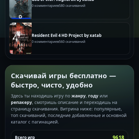
0 комментариев
580 скачиваний
Resident Evil 4 HD Project by xatab
0 комментариев
560 скачиваний
Скачивай игры бесплатно —
быстро, чисто, удобно
Здесь ты находишь игру по
жанру
,
году
или
репакеру
, смотришь описание и переходишь на
страницу скачивания. Витрина ниже: популярные,
топ скачиваний, последние добавленные и основной
каталог с пагинацией.
9618
Всего игр