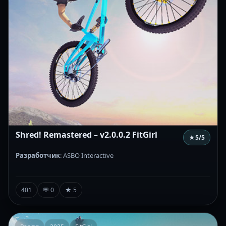
Shred! Remastered – v2.0.0.2 FitGirl
★
5
/5
Разработчик
: ASBO Interactive
401
💬 0
★ 5