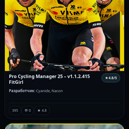
Pro Cycling Manager 25 – v1.1.2.415
★
4.8
/5
FitGirl
Разработчик
: Cyanide, Nacon
395
💬 0
★ 4.8