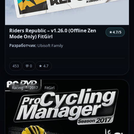
Riders Republic – v1.26.0 (Offline Zen
★
4.7
/5
Mode Only) FitGirl
Разработчик
: Ubisoft Family
453
💬 0
★ 4.7
Racing
2017
FitGirl