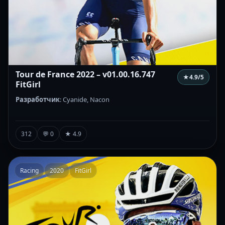
Tour de France 2022 – v01.00.16.747
★
4.9
/5
FitGirl
Разработчик
: Cyanide, Nacon
312
💬 0
★ 4.9
Racing
2020
FitGirl