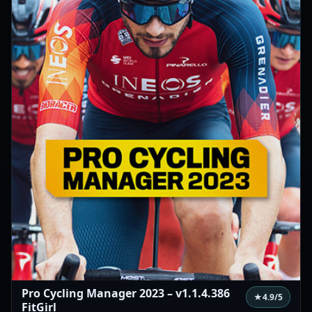
Pro Cycling Manager 2023 – v1.1.4.386
★
4.9
/5
FitGirl