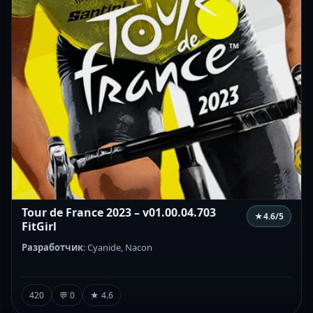
Tour de France 2023 – v01.00.04.703
★
4.6
/5
FitGirl
Разработчик
: Cyanide, Nacon
420
💬 0
★ 4.6