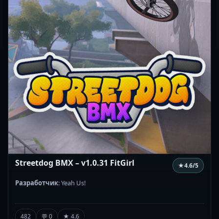
Streetdog BMX – v1.0.31 FitGirl
★
4.6
/5
Разработчик
: Yeah Us!
482
💬 0
★ 4.6