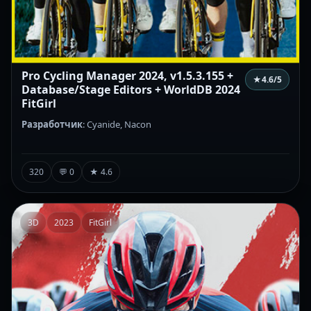
Pro Cycling Manager 2024, v1.5.3.155 +
★
4.6
/5
Database/Stage Editors + WorldDB 2024
FitGirl
Разработчик
: Cyanide, Nacon
320
💬 0
★ 4.6
3D
2023
FitGirl