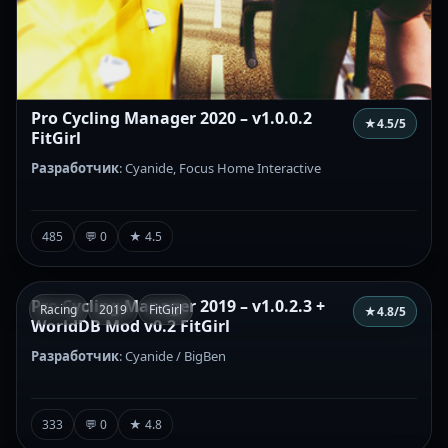
Pro Cycling Manager 2020 – v1.0.0.2
★
4.5
/5
FitGirl
Разработчик
: Cyanide, Focus Home Interactive
485
💬 0
★ 4.5
Pro Cycling Manager 2019 – v1.0.2.3 +
Racing
2019
FitGirl
★
4.8
/5
WorldDB Mod v0.2 FitGirl
Разработчик
: Cyanide / BigBen
333
💬 0
★ 4.8