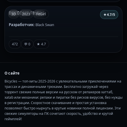
BIKEOUT FitGirl
3D
2023
FitGirl
★
4.7
/5
Разработчик
: Black Swan
472
💬 0
★ 4.7
О сайте
Bicycles — топ-хиты 2025-2026 с увлекательными приключениями на
трассах и динамичными трюками. Бесплатно загружай через
торрент свежие полные версии на русском от репакеров хаттаб,
xatab или механики: репаки и пиратки без рисков вирусов, без нужды
в регистрации. Скоростное скачивание и простая установка
позволяют быстро нырнуть в крутые новинки полной лицензии. Эти
свежие симуляторы на ПК сочетают скорость, удобство и крутой
геймплей!