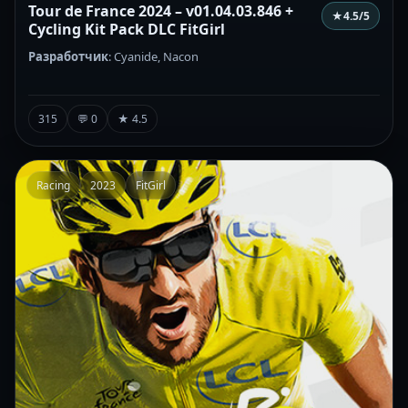
Tour de France 2024 – v01.04.03.846 +
★
4.5
/5
Cycling Kit Pack DLC FitGirl
Разработчик
: Cyanide, Nacon
315
💬 0
★ 4.5
Racing
2023
FitGirl