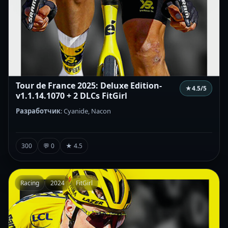
Tour de France 2025: Deluxe Edition-
★
4.5
/5
v1.1.14.1070 + 2 DLCs FitGirl
Разработчик
: Cyanide, Nacon
300
💬 0
★ 4.5
Racing
2024
FitGirl