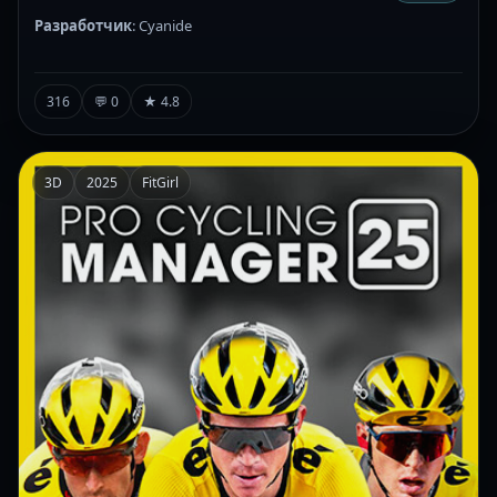
Разработчик
: Cyanide
316
💬 0
★ 4.8
3D
2025
FitGirl