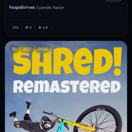
Разработчик
: Cyanide, Nacon
359
💬 0
★ 4.8
3D
2021
FitGirl