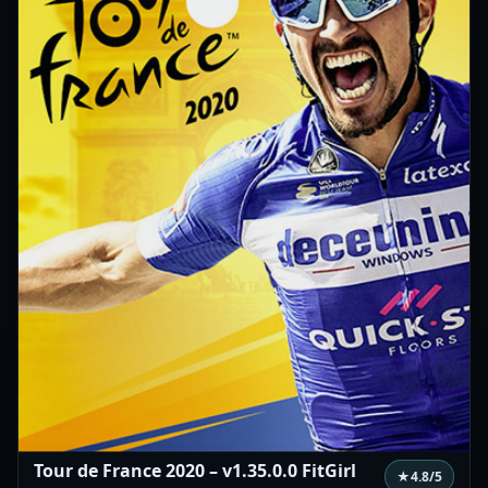
Tour de France 2020 – v1.35.0.0 FitGirl
★
4.8
/5