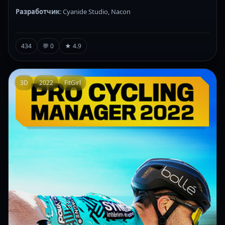
Разработчик
: Cyanide Studio, Nacon
434
💬 0
★ 4.9
3D
2022
FitGirl