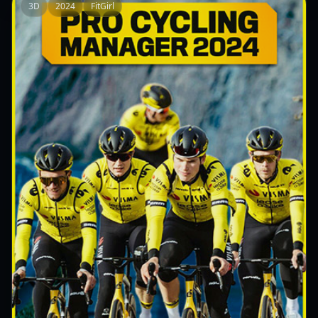
3D
2024
FitGirl