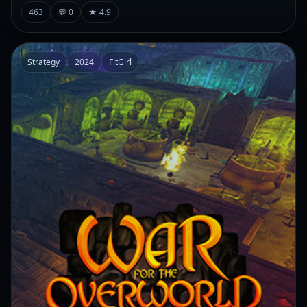
463
💬 0
★ 4.9
Strategy
2024
FitGirl