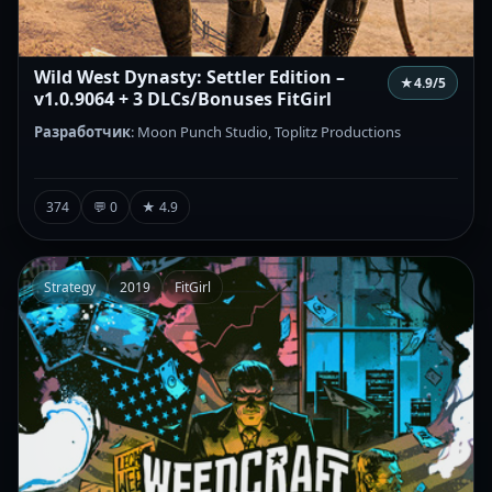
Wild West Dynasty: Settler Edition –
★
4.9
/5
v1.0.9064 + 3 DLCs/Bonuses FitGirl
Разработчик
: Moon Punch Studio, Toplitz Productions
374
💬 0
★ 4.9
Strategy
2019
FitGirl