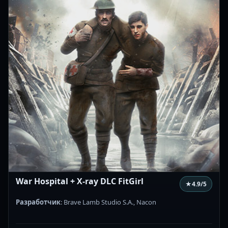
War Hospital + X-ray DLC FitGirl
★
4.9
/5
Разработчик
: Brave Lamb Studio S.A., Nacon