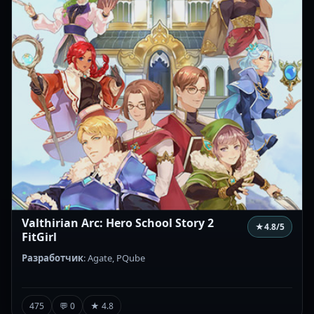
Valthirian Arc: Hero School Story 2
★
4.8
/5
FitGirl
Разработчик
: Agate, PQube
475
💬 0
★ 4.8