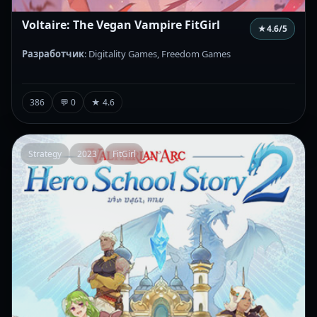
Voltaire: The Vegan Vampire FitGirl
★
4.6
/5
Разработчик
: Digitality Games, Freedom Games
386
💬 0
★ 4.6
Strategy
2023
FitGirl