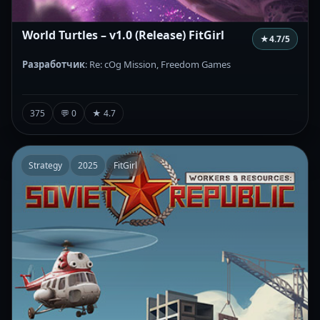
World Turtles – v1.0 (Release) FitGirl
★
4.7
/5
Разработчик
: Re: cOg Mission, Freedom Games
375
💬 0
★ 4.7
Strategy
2025
FitGirl