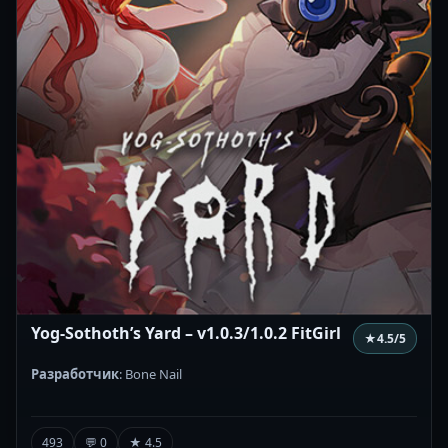
Yog-Sothoth’s Yard – v1.0.3/1.0.2 FitGirl
★
4.5
/5
Разработчик
: Bone Nail
493
💬 0
★ 4.5