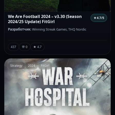
We Are Football 2024 – v3.30 (Season
★
4.7
/5
2024/25 Update) FitGirl
Разработчик
: Winning Streak Games, THQ Nordic
437
💬 0
★ 4.7
Strategy
2024
FitGirl