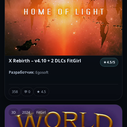
X Rebirth – v4.10 + 2 DLCs FitGirl
★
4.5
/5
Разработчик
: Egosoft
358
💬 0
★ 4.5
3D
2024
FitGirl