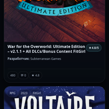
War for the Overworld: Ultimate Edition
★
4.8
/5
– v2.1.1 + All DLCs/Bonus Content FitGirl
Разработчик
: Subterranean Games
480
💬 0
★ 4.8
RPG
2023
FitGirl