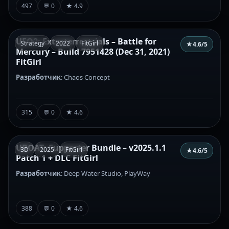
497
💬 0
★ 4.9
UFO2: Extraterrestrials – Battle for
Strategy
2022
FitGirl
★
4.6
/5
Mercury – Build 7951428 (Dec 31, 2021)
FitGirl
Разработчик
: Chaos Concept
315
💬 0
★ 4.6
UBOAT: Supporter Bundle – v2025.1.1
3D
2025
FitGirl
★
4.6
/5
Patch 1 + DLC FitGirl
Разработчик
: Deep Water Studio, PlayWay
388
💬 0
★ 4.6