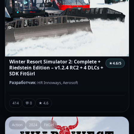
Winter Resort Simulator 2: Complete +
★
4.6
/5
Riedstein Edition – v1.2.4 RC2 + 4 DLCs +
SDK FitGirl
Разработчик
: HR Innoways, Aerosoft
414
💬 0
★ 4.6
Action
2024
FitGirl