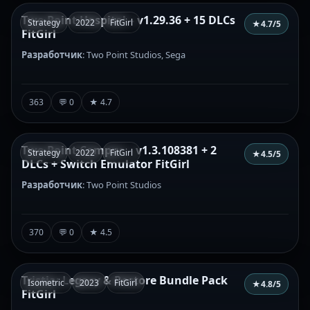
Two Point Hospital – v1.29.36 + 15 DLCs
Strategy
2022
FitGirl
★
4.7
/5
FitGirl
Разработчик
: Two Point Studios, Sega
363
💬 0
★ 4.7
Two Point Campus – v1.3.108381 + 2
Strategy
2022
FitGirl
★
4.5
/5
DLCs + Switch Emulator FitGirl
Разработчик
: Two Point Studios
370
💬 0
★ 4.5
Tristia: Legacy & Restore Bundle Pack
Isometric
2023
FitGirl
★
4.8
/5
FitGirl