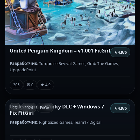
United Penguin Kingdom – v1.001 FitGirl
★
4.9
/5
Разработчик
: Turquoise Revival Games, Grab The Games,
UpgradePoint
305
💬 0
★ 4.9
Undead Inc. + Worky DLC + Windows 7
2D
2024
FitGirl
★
4.9
/5
Fix FitGirl
Разработчик
: Rightsized Games, Team17 Digital