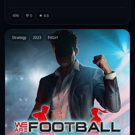
496
💬 0
★ 4.6
Strategy
2023
FitGirl