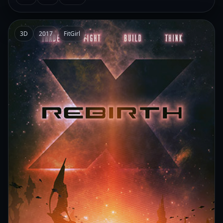
3D
2017
FitGirl