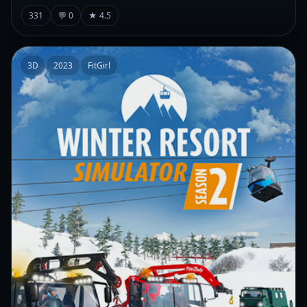
331
💬 0
★ 4.5
3D
2023
FitGirl