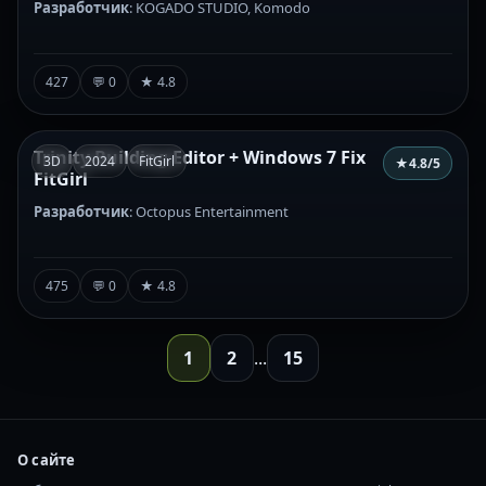
Разработчик
: KOGADO STUDIO, Komodo
427
💬 0
★ 4.8
Trinity Building Editor + Windows 7 Fix
3D
2024
FitGirl
★
4.8
/5
FitGirl
Разработчик
: Octopus Entertainment
475
💬 0
★ 4.8
1
2
...
15
О сайте