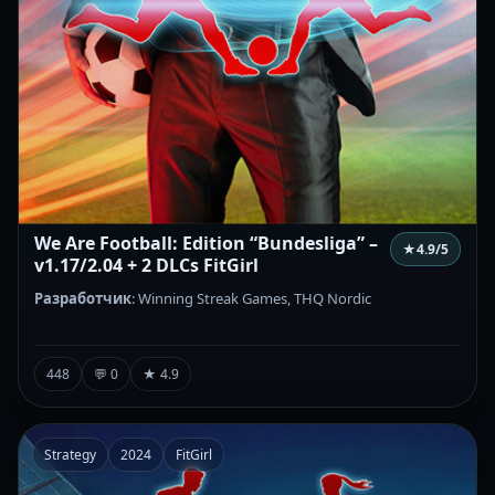
We Are Football: Edition “Bundesliga” –
★
4.9
/5
v1.17/2.04 + 2 DLCs FitGirl
Разработчик
: Winning Streak Games, THQ Nordic
448
💬 0
★ 4.9
Strategy
2024
FitGirl