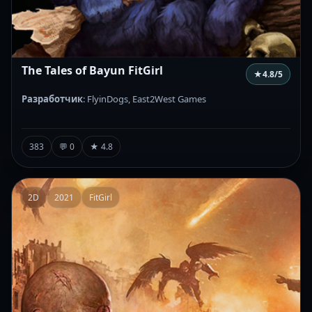
The Tales of Bayun FitGirl
★
4.8
/5
Разработчик
: FlyinDogs, East2West Games
383
💬 0
★ 4.8
2D
2021
FitGirl