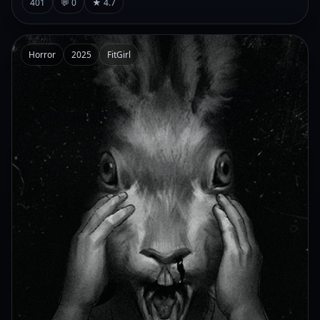
401
💬 0
★ 4.7
Horror
2025
FitGirl