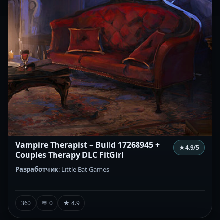
Vampire Therapist – Build 17268945 +
★
4.9
/5
Couples Therapy DLC FitGirl
Разработчик
: Little Bat Games
360
💬 0
★ 4.9