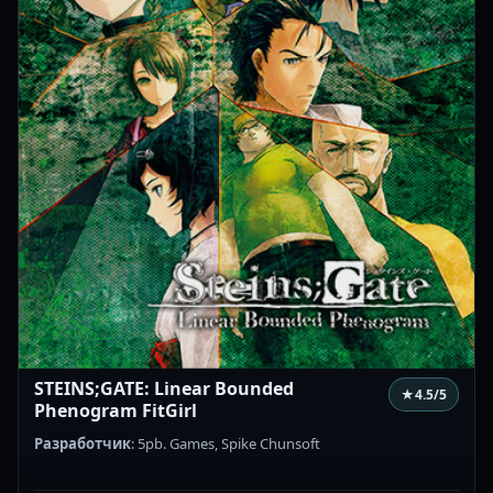
STEINS;GATE: Linear Bounded
★
4.5
/5
Phenogram FitGirl
Разработчик
: 5pb. Games, Spike Chunsoft