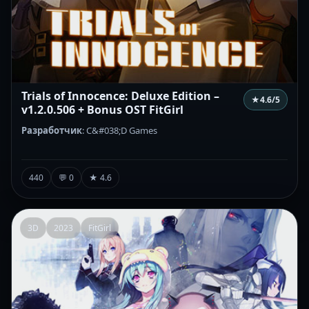
Trials of Innocence: Deluxe Edition –
★
4.6
/5
v1.2.0.506 + Bonus OST FitGirl
Разработчик
: C&#038;D Games
440
💬 0
★ 4.6
3D
2023
FitGirl