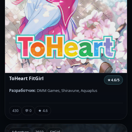
ToHeart FitGirl
★
4.6
/5
Разработчик
: DMM Games, Shiravune, Aquaplus
430
💬 0
★ 4.6