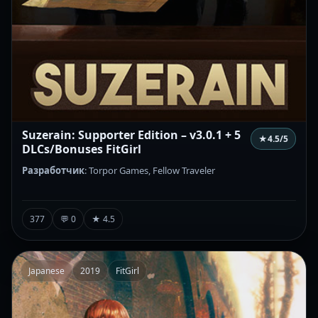
Suzerain: Supporter Edition – v3.0.1 + 5
★
4.5
/5
DLCs/Bonuses FitGirl
Разработчик
: Torpor Games, Fellow Traveler
377
💬 0
★ 4.5
Japanese
2019
FitGirl