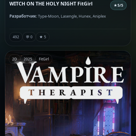
WITCH ON THE HOLY NIGHT FitGirl
★
5
/5
Разработчик
: Type-Moon, Lasengle, Hunex, Aniplex
492
💬 0
★ 5
2D
2025
FitGirl