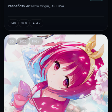
Разработчик
: Nitro Origin, JAST USA
340
💬 0
★ 4.7
3D
2025
FitGirl