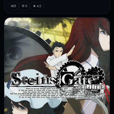
409
💬 0
★ 4.5
2D
2019
FitGirl