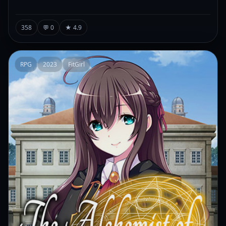
358
💬 0
★ 4.9
RPG
2023
FitGirl