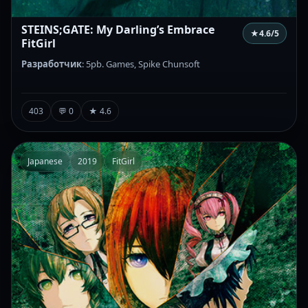
STEINS;GATE: My Darling’s Embrace
★
4.6
/5
FitGirl
Разработчик
: 5pb. Games, Spike Chunsoft
403
💬 0
★ 4.6
Japanese
2019
FitGirl