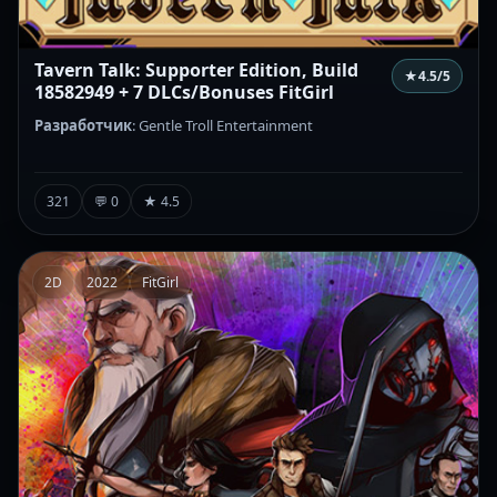
Tavern Talk: Supporter Edition, Build
★
4.5
/5
18582949 + 7 DLCs/Bonuses FitGirl
Разработчик
: Gentle Troll Entertainment
321
💬 0
★ 4.5
2D
2022
FitGirl