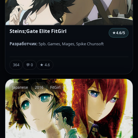
Steins;Gate Elite FitGirl
★
4.6
/5
Разработчик
: 5pb. Games, Mages, Spike Chunsoft
364
💬 0
★ 4.6
Japanese
2016
FitGirl