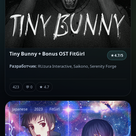
Tiny Bunny + Bonus OST FitGirl
★
4.7
/5
Разработчик
: RUzura Interactive, Saikono, Serenity Forge
423
💬 0
★ 4.7
Japanese
2023
FitGirl