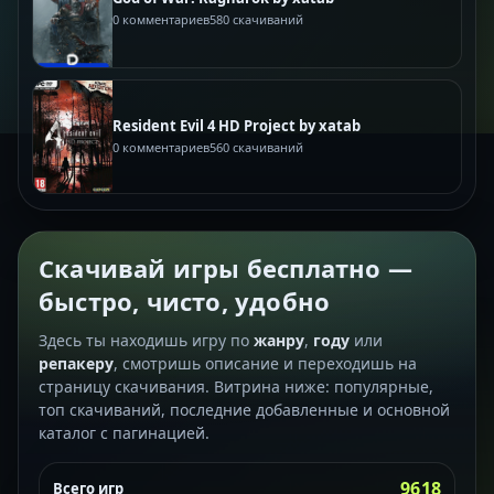
0 комментариев
580 скачиваний
Resident Evil 4 HD Project by xatab
0 комментариев
560 скачиваний
Скачивай игры бесплатно —
быстро, чисто, удобно
Здесь ты находишь игру по
жанру
,
году
или
репакеру
, смотришь описание и переходишь на
страницу скачивания. Витрина ниже: популярные,
топ скачиваний, последние добавленные и основной
каталог с пагинацией.
9618
Всего игр