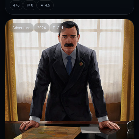
476
💬 0
★ 4.9
Adventure
2024
FitGirl