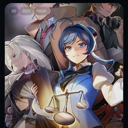
2D
2025
FitGirl