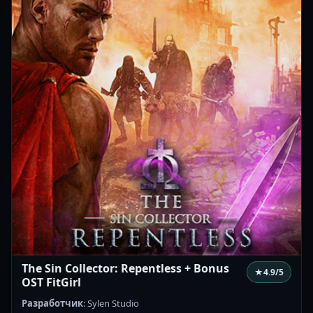
The Sin Collector: Repentless + Bonus
★
4.9
/5
OST FitGirl
Разработчик
: Sylen Studio