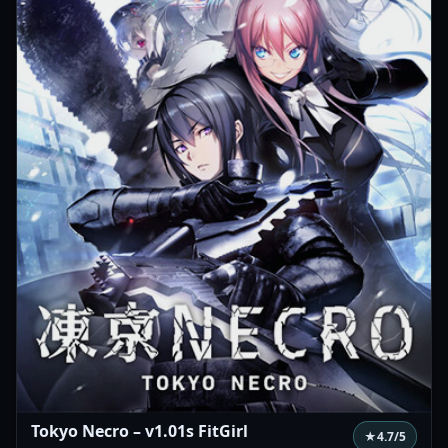
Tokyo Necro – v1.01s FitGirl
★
4.7
/5