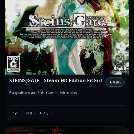
STEINS;GATE – Steam HD Edition FitGirl
★
4.8
/5
Разработчик
: 5pb. Games, Nitroplus
491
💬 0
★ 4.8