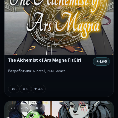
The Alchemist of Ars Magna FitGirl
★
4.6
/5
Разработчик
: Ninetail, PGN Games
383
💬 0
★ 4.6
2D
2025
FitGirl