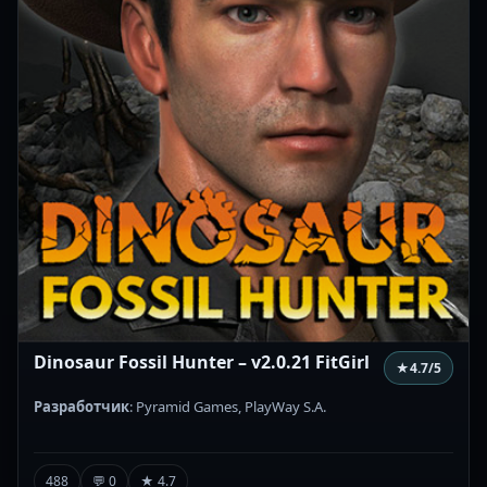
Dinosaur Fossil Hunter – v2.0.21 FitGirl
★
4.7
/5
Разработчик
: Pyramid Games, PlayWay S.A.
488
💬 0
★ 4.7