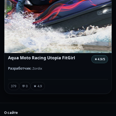
Aqua Moto Racing Utopia FitGirl
★
4.9
/5
Разработчик
: Zordix
379
💬 0
★ 4.9
О сайте