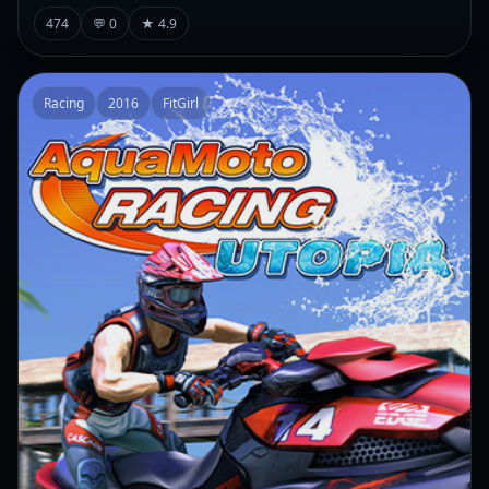
474
💬 0
★ 4.9
Racing
2016
FitGirl