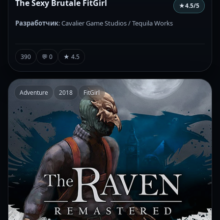
The Sexy Brutale FitGirl
★
4.5
/5
Разработчик
: Cavalier Game Studios / Tequila Works
390
💬 0
★ 4.5
Adventure
2018
FitGirl