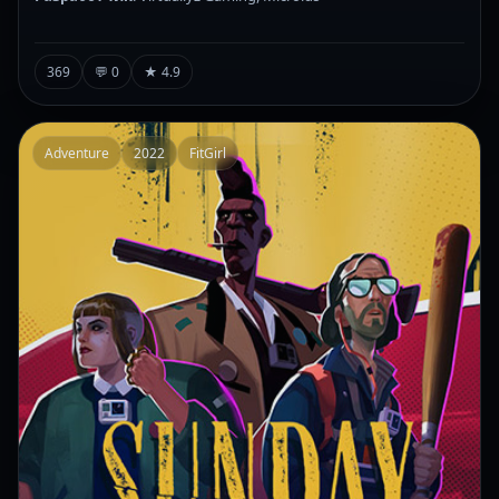
369
💬 0
★ 4.9
Adventure
2022
FitGirl