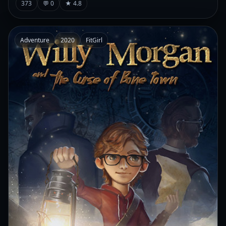
373
💬 0
★ 4.8
Adventure
2020
FitGirl