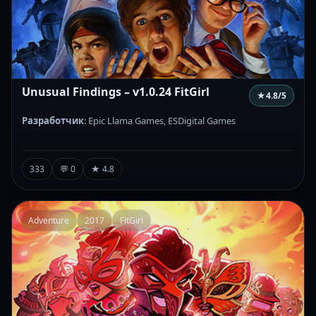
Unusual Findings – v1.0.24 FitGirl
★
4.8
/5
Разработчик
: Epic Llama Games, ESDigital Games
333
💬 0
★ 4.8
Adventure
2017
FitGirl