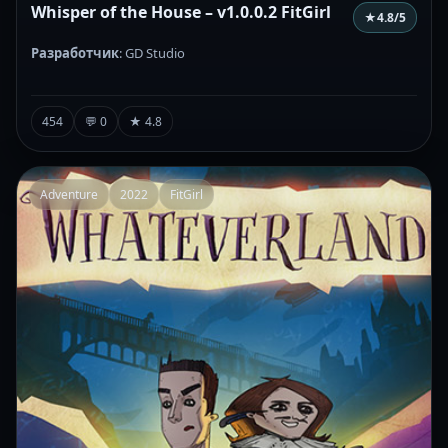
Whisper of the House – v1.0.0.2 FitGirl
★
4.8
/5
Разработчик
: GD Studio
454
💬 0
★ 4.8
Adventure
2022
FitGirl