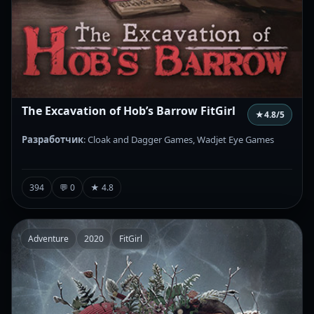
The Excavation of Hob’s Barrow FitGirl
★
4.8
/5
Разработчик
: Cloak and Dagger Games, Wadjet Eye Games
394
💬 0
★ 4.8
Adventure
2020
FitGirl