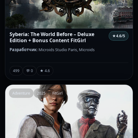
Syberia: The World Before – Deluxe
★
4.6
/5
Edition + Bonus Content FitGirl
Разработчик
: Microids Studio Paris, Microids
499
💬 0
★ 4.6
Adventure
2025
FitGirl