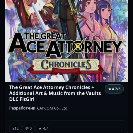
The Great Ace Attorney Chronicles +
★
4.7
/5
Additional Art & Music from the Vaults
DLC FitGirl
Разработчик
: CAPCOM Co., Ltd.
312
💬 0
★ 4.7