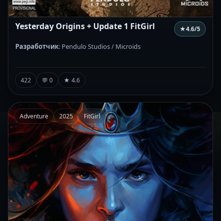
Yesterday Origins + Update 1 FitGirl
★
4.6
/5
Разработчик
: Pendulo Studios / Microids
422
💬 0
★ 4.6
Adventure
2025
FitGirl