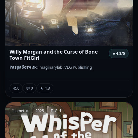
Willy Morgan and the Curse of Bone
★
4.8
/5
Town FitGirl
Разработчик
: imaginarylab, VLG Publishing
450
💬 0
★ 4.8
Isometric
2025
FitGirl