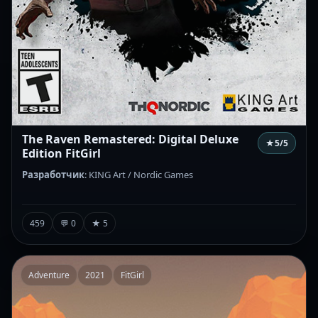
The Raven Remastered: Digital Deluxe
★
5
/5
Edition FitGirl
Разработчик
: KING Art / Nordic Games
459
💬 0
★ 5
Adventure
2021
FitGirl