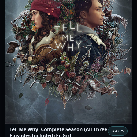
Tell Me Why: Complete Season (All Three
★
4.6
/5
Episodes Included) FitGirl