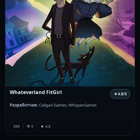
Whateverland FitGirl
★
4.8
/5
Разработчик
: Caligari Games, WhisperGames
399
💬 0
★ 4.8