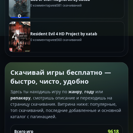
0 комментариев
581 скачиваний
Resident Evil 4 HD Project by xatab
0 комментариев
560 скачиваний
Скачивай игры бесплатно —
быстро, чисто, удобно
Здесь ты находишь игру по
жанру
,
году
или
репакеру
, смотришь описание и переходишь на
страницу скачивания. Витрина ниже: популярные,
топ скачиваний, последние добавленные и основной
каталог с пагинацией.
9618
Всего игр