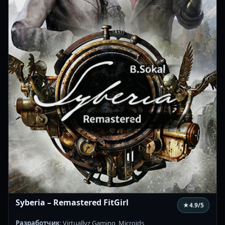
Syberia – Remastered FitGirl
★
4.9
/5
Разработчик
: Virtuallyz Gaming, Microïds