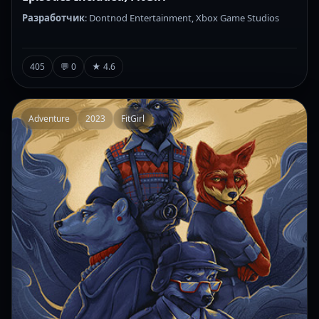
Разработчик
: Dontnod Entertainment, Xbox Game Studios
405
💬 0
★ 4.6
Adventure
2023
FitGirl