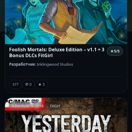
Foolish Mortals: Deluxe Edition – v1.1 + 3
★
5
/5
Bonus DLCs FitGirl
Разработчик
: Inklingwood Studios
377
💬 0
★ 5
Adventure
2016
FitGirl