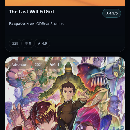
The Last Will FitGirl
★
4.9
/5
Разработчик
: ODBear Studios
329
💬 0
★ 4.9
Adventure
2021
FitGirl