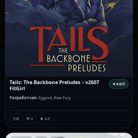
Tails: The Backbone Preludes – v2607
★
4.6
/5
FitGirl
Разработчик
: Eggnut, Raw Fury
336
💬 0
★ 4.6