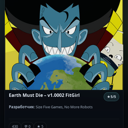
Earth Must Die – v1.0002 FitGirl
★
5
/5
Разработчик
: Size Five Games, No More Robots
430
💬 0
★ 5