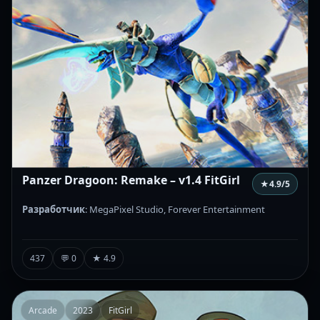
Panzer Dragoon: Remake – v1.4 FitGirl
★
4.9
/5
Разработчик
: MegaPixel Studio, Forever Entertainment
437
💬 0
★ 4.9
Arcade
2023
FitGirl