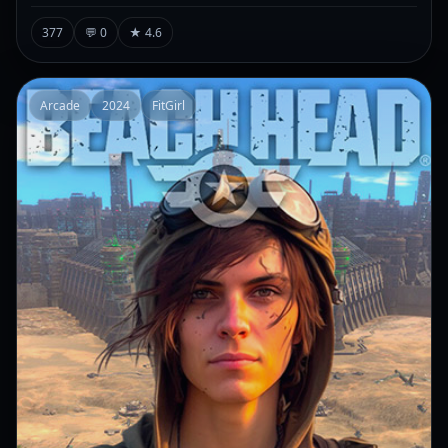
377
💬 0
★ 4.6
Arcade
2024
FitGirl