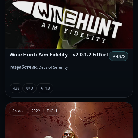
Wine Hunt: Aim Fidelity – v2.0.1.2 FitGirl
★
4.8
/5
Разработчик
: Devs of Serenity
438
💬 0
★ 4.8
Arcade
2022
FitGirl