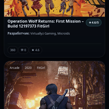
Operation Wolf Returns: First Mission –
★
4.6
/5
Build 12197373 FitGirl
Разработчик
: Virtuallyz Gaming, Microïds
360
💬 0
★ 4.6
Arcade
2020
FitGirl