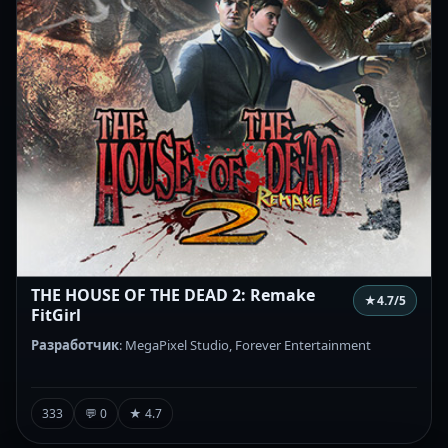
THE HOUSE OF THE DEAD 2: Remake
★
4.7
/5
FitGirl
Разработчик
: MegaPixel Studio, Forever Entertainment
333
💬 0
★ 4.7