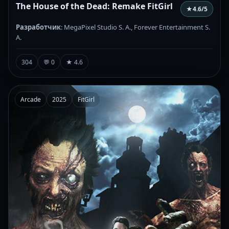
The House of the Dead: Remake FitGirl
★
4.6
/5
Разработчик
: MegaPixel Studio S. A., Forever Entertainment S.
A.
304
💬 0
★ 4.6
Arcade
2025
FitGirl