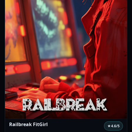
Railbreak FitGirl
★
4.6
/5