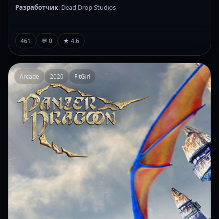
Разработчик
: Dead Drop Studios
461
💬 0
★ 4.6
Arcade
2020
FitGirl