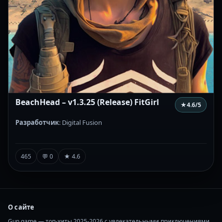
BeachHead – v1.3.25 (Release) FitGirl
★
4.6
/5
Разработчик
: Digital Fusion
465
💬 0
★ 4.6
О сайте
Gun game — топ-хиты 2025-2026 с увлекательными приключениями