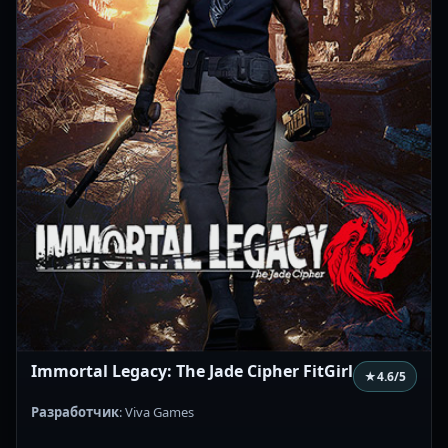
Immortal Legacy: The Jade Cipher FitGirl
★
4.6
/5
Разработчик
: Viva Games