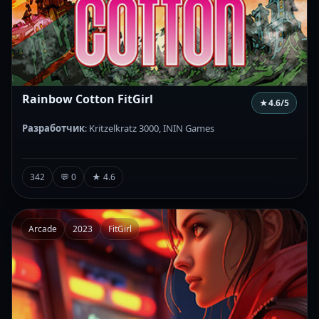
Rainbow Cotton FitGirl
★
4.6
/5
Разработчик
: Kritzelkratz 3000, ININ Games
342
💬 0
★ 4.6
Arcade
2023
FitGirl