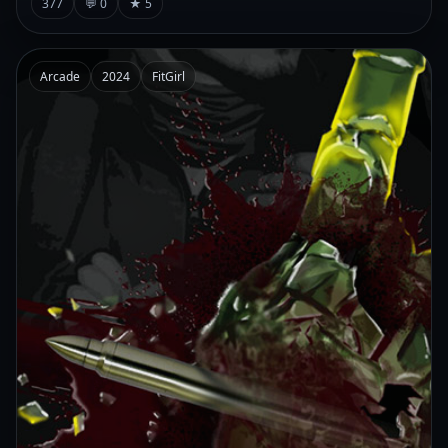
377
💬 0
★ 5
Arcade
2024
FitGirl