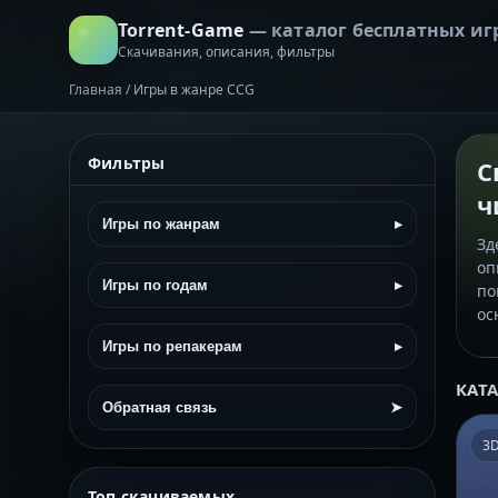
Torrent-Game
— каталог бесплатных иг
Скачивания, описания, фильтры
Главная
/
Игры в жанре CCG
Фильтры
С
ч
Игры по жанрам
▸
Зд
оп
Игры по годам
▸
по
ос
Игры по репакерам
▸
КАТ
Обратная связь
➤
3
Топ скачиваемых