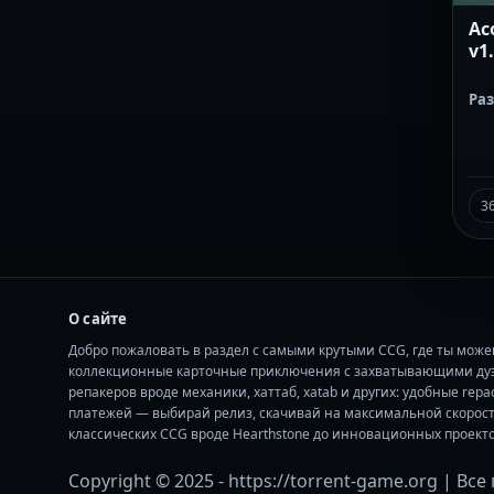
Aco
v1.
Ра
3
О сайте
Добро пожаловать в раздел с самыми крутыми CCG, где ты може
коллекционные карточные приключения с захватывающими дуэл
репакеров вроде механики, хаттаб, xatab и других: удобные re
платежей — выбирай релиз, скачивай на максимальной скорости
классических CCG вроде Hearthstone до инновационных проекто
Copyright © 2025 - https://torrent-game.org | В