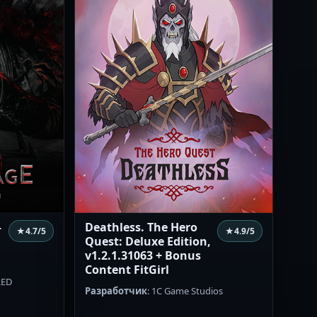
–
Deathless. The Hero
★
4.7
/5
★
4.9
/5
Quest: Deluxe Edition,
v1.2.1.31063 + Bonus
Content FitGirl
RED
Разработчик
: 1C Game Studios