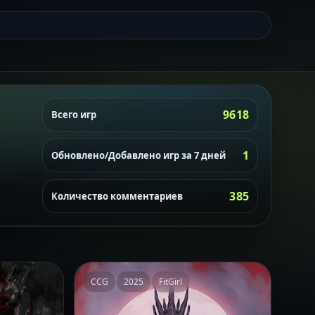
9618
Всего игр
1
Обновлено/Добавлено игр за 7 дней
385
Количество комментариев
CCG
2025
FitGirl