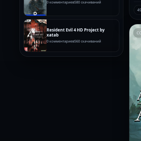
0 комментариев
580 скачиваний
4
Resident Evil 4 HD Project by
C
xatab
0 комментариев
560 скачиваний