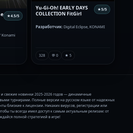
Yu-Gi-Oh! EARLY DAYS
★
5
/5
COLLECTION FitGirl
he
★
4.5
/5
Разработчик
: Digital Eclipse, KONAMI
 / Konami
328
💬 0
★ 5
ты и свежие новинки 2025-2026 годов — динамичные
выми турнирами. Полные версии на русском языке от надежных
анты близкие к лицензии. Никаких вирусов, регистрации или
тобы ты всегда имел доступ к самым актуальным релизам: от
ждайся полной стратегией в игре!