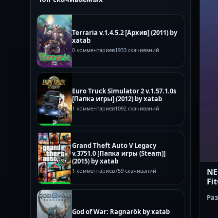
Terraria v.1.4.5.2 [Архив] (2011) by
xatab
0 комментариев
1933 скачиваний
Euro Truck Simulator 2 v.1.57.1.0s
[Папка игры] (2012) by xatab
1 комментариев
1092 скачиваний
Grand Theft Auto V Legacy
v.3751.0 [Папка игры (Steam)]
(2015) by xatab
NE
1 комментариев
759 скачиваний
Fit
Ра
God of War: Ragnarök by xatab