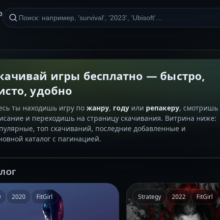
р
качивай игры бесплатно — быстро,
исто, удобно
есь ты находишь игру по
жанру
,
году
или
репакеру
, смотришь
исание и переходишь на страницу скачивания. Витрина ниже:
пулярные, топ скачиваний, последние добавленные и
новной каталог с пагинацией.
АЛОГ
D
2020
FitGirl
Strategy
2022
FitGirl