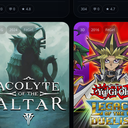
93
💬 0
★ 4.8
304
💬 0
★ 4.7
CG
2024
FitGirl
3D
2016
FitGirl