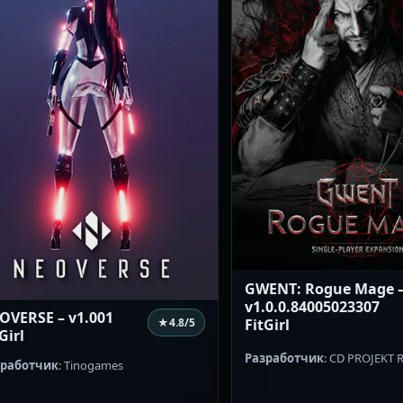
GWENT: Rogue Mage 
v1.0.0.84005023307
OVERSE – v1.001
★
4.8
/5
FitGirl
Girl
Разработчик
: CD PROJEKT 
зработчик
: Tinogames