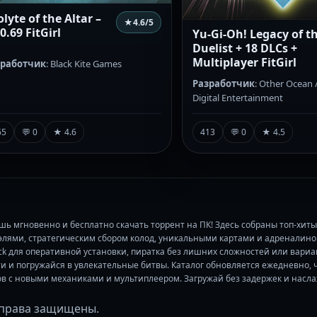
lyte of the Altar –
★
4.6
/5
0.69 FitGirl
Yu-Gi-Oh! Legacy of t
Duelist + 18 DLCs +
Multiplayer FitGirl
зработчик
: Black Kite Games
Разработчик
: Other Ocean
Digital Entertainment
65
💬 0
★ 4.6
413
💬 0
★ 4.5
шь мгновенно и бесплатно скачать торрент на ПК! Здесь собраны топ-хи
ями, стратегическим сбором колод, уникальными картами и адреналино
pack для оперативной установки, пиратка без лишних сложностей или вари
 и погружайся в увлекательные битвы. Каталог обновляется ежедневно, ч
в с новыми механиками и мультиплеером. Загружай без задержек и насла
се права защищены.