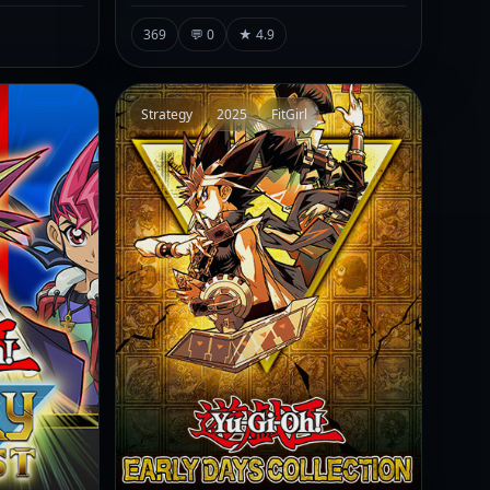
369
💬 0
★ 4.9
Strategy
2025
FitGirl