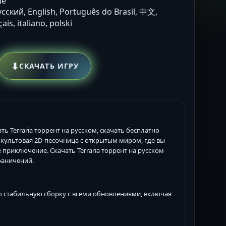
ше
усский, English, Português do Brasil, 中文,
is, italiano, polski
⬇
СКАЧАТЬ ИГРУ
ачать Terraria торрент на русском, скачать бесплатно
это культовая 2D-песочница с открытым миром, где вы
 приключение. Скачать Terraria торрент на русском
раничений.
нюю стабильную сборку с всеми обновлениями, включая