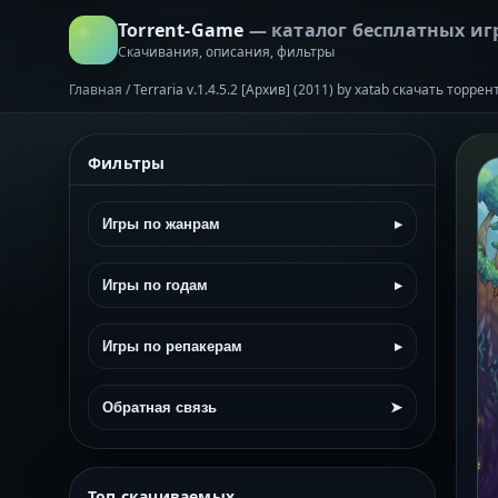
Torrent-Game
— каталог бесплатных иг
Скачивания, описания, фильтры
Главная
/
Terraria v.1.4.5.2 [Архив] (2011) by xatab скачать торре
Фильтры
Игры по жанрам
▸
Игры по годам
▸
Игры по репакерам
▸
Обратная связь
➤
Топ скачиваемых