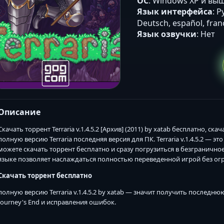
ОС
: Windows XP и вы
Язык интерфейса
: Р
Deutsch, español, frança
Язык озвучки
: Нет
Описание
Скачать торрент Terraria v.1.4.5.2 [Архив] (2011) by xatab бесплатно, ск
полную версию Terraria последняя версия для ПК. Terraria v.1.4.5.2 — 
можете скачать торрент бесплатно и сразу погрузиться в безграничное
языке позволяет наслаждаться полностью переведенной игрой без ог
Скачать торрент бесплатно
полную версию Terraria v.1.4.5.2 by xatab — значит получить послед
Journey's End и исправления ошибок.