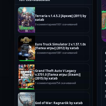
Terraria v.1.4.5.2 [Архив] (2011) by
xatab
0 комментариев
1931 скачиваний
Euro Truck Simulator 2 v.1.57.1.0s
[Папка игры] (2012) by xatab
1 комментариев
1081 скачиваний
Grand Theft Auto V Legacy
v.3751.0 [Папка игры (Steam)]
(2015) by xatab
1 комментариев
754 скачиваний
God of War: Ragnarök by xatab