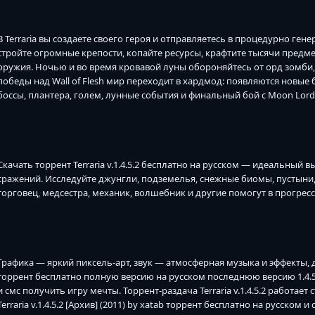
В Terraria вы создаете своего героя и отправляетесь в процедурно г
стройте огромные крепости, копайте ресурсы, крафтите тысячи предм
оружия. Ночью и во время кровавой луны обороняйтесь от орд зомби,
победы над Wall of Flesh мир переходит в хардмод: появляются новые
боссы, плантера, голем, лунные события и финальный бой с Moon Lord
Скачать торрент Terraria v.1.4.5.2 бесплатно на русском — идеальный
сражений. Исследуйте джунгли, подземелья, снежные биомы, пустыни, о
торговец, медсестра, механик, волшебник и другие помогут в прогресс
Графика — яркий пиксель-арт, звук — атмосферная музыка и эффекты, 
торрент бесплатно полную версию на русском последнюю версию 1.4.5.
и смс получить игру мечты. Торрент-раздача Terraria v.1.4.5.2 работае
Terraria v.1.4.5.2 [Архив] (2011) by xatab торрент бесплатно на русско