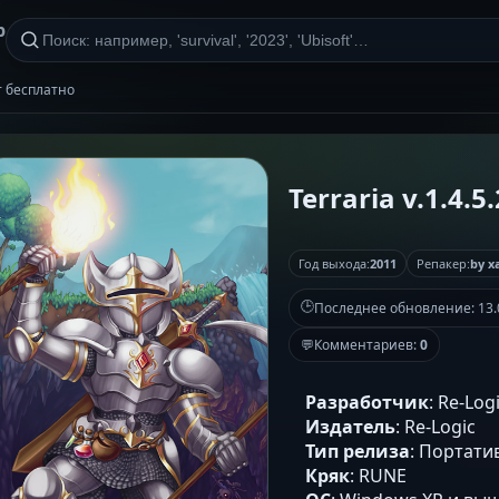
р
нт бесплатно
Terraria v.1.4.5
Год выхода:
2011
Репакер:
by x
🕒
Последнее обновление:
13.
💬
Комментариев:
0
Разработчик
: Re-Log
Издатель
: Re-Logic
Тип релиза
: Портати
Кряк
: RUNE