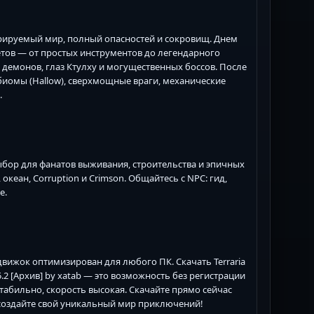
енерируемый мир, полный опасностей и сокровищ. Днем
етов — от простых инструментов до легендарного
 демонов, глаз Ктулху и могущественных боссов. После
 биомы (Hallow), сверхмощные враги, механические
.
 выбор для фанатов выживания, строительства и эпичных
кеан, Corruption и Crimson. Общайтесь с NPC: гид,
е.
движок оптимизирован для любого ПК. Скачать Terraria
2 [Архив] by xatab — это возможность без регистрации
т стабильно, скорость высокая. Скачайте прямо сейчас
м и создайте свой уникальный мир приключений!