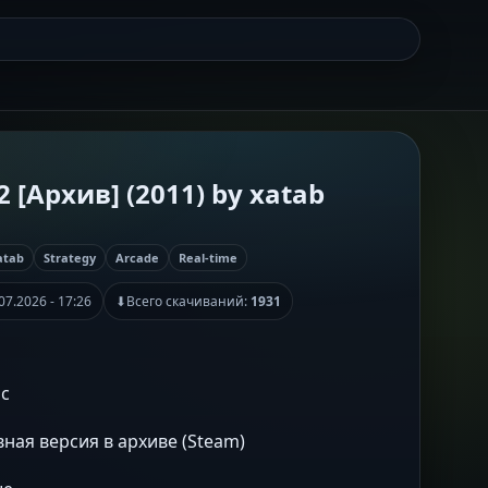
.2 [Архив] (2011) by xatab
atab
Strategy
Arcade
Real-time
07.2026 - 17:26
⬇
Всего скачиваний:
1931
ic
вная версия в архиве (Steam)