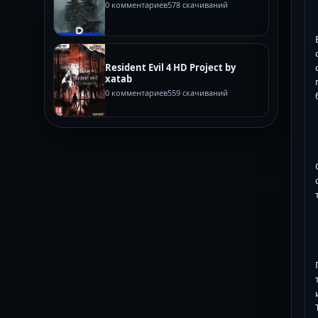
0 комментариев
578 скачиваний
Resident Evil 4 HD Project by
xatab
0 комментариев
559 скачиваний