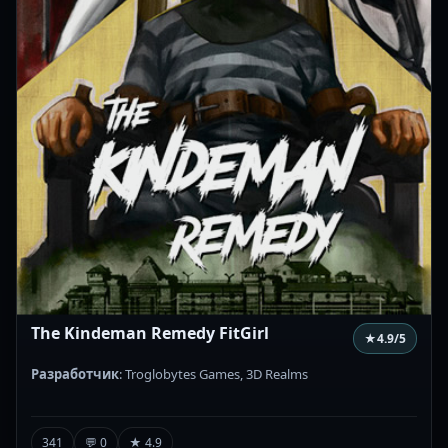
The Kindeman Remedy FitGirl
★
4.9
/5
Разработчик
: Troglobytes Games, 3D Realms
341
💬 0
★ 4.9