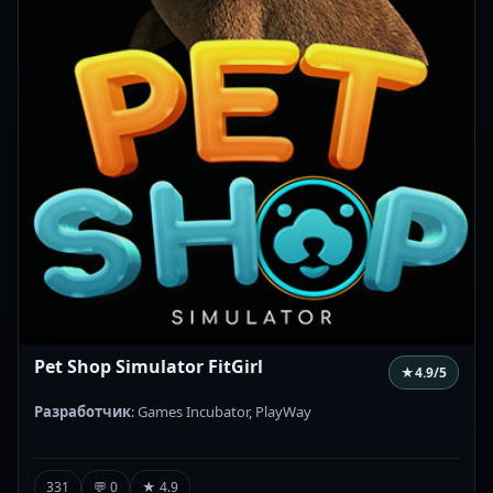
Pet Shop Simulator FitGirl
★
4.9
/5
Разработчик
: Games Incubator, PlayWay
331
💬 0
★ 4.9