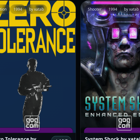
tion
1994
by xatab
Shooter
1994
by xatab
ro Tolerance by
System Shock by xata