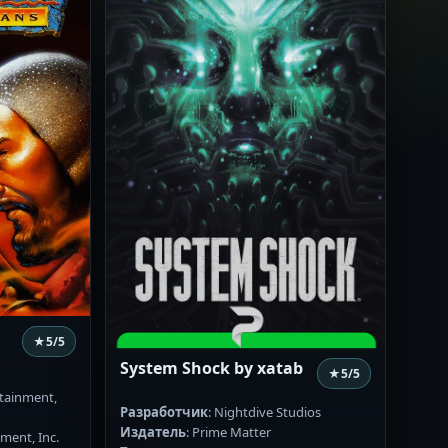
★
5
/5
System Shock by xatab
★
5
/5
rtainment,
Разработчик
: Nightdive Studios
Издатель
: Prime Matter
nment, Inc.