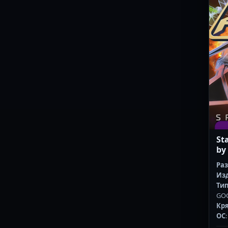
St
by
Ра
Из
Тип
GO
Кр
ОС