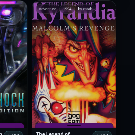
Adventure
1994
by xatab
b
The Legend of