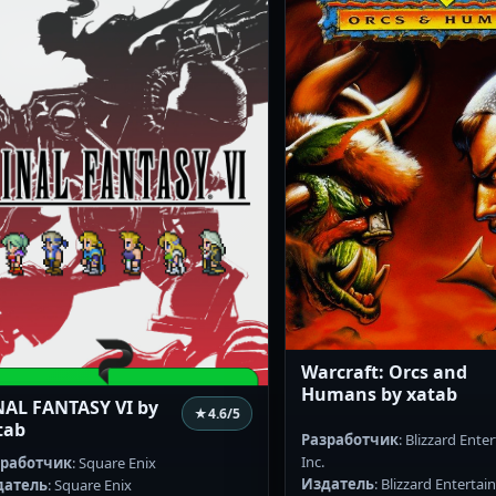
Warcraft: Orcs and
Humans by xatab
NAL FANTASY VI by
★
4.6
/5
tab
Разработчик
: Blizzard Ente
Inc.
зработчик
: Square Enix
Издатель
: Blizzard Entertai
датель
: Square Enix