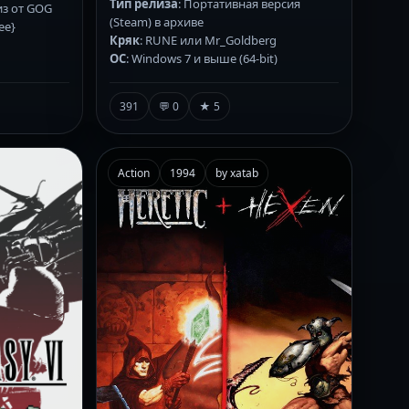
Тип релиза
: Портативная версия
из от GOG
(Steam) в архиве
ee}
Кряк
: RUNE или Mr_Goldberg
ОС
: Windows 7 и выше (64-bit)
391
💬 0
★ 5
Action
1994
by xatab