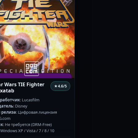
ar Wars TIE Fighter
★
4.6
/5
 xatab
зработчик
: Lucasfilm
датель
: Disney
 релиза
: Цифровая лицензия
G.com
як
: Не требуется (DRM-Free)
: Windows XP / Vista / 7 / 8 / 10