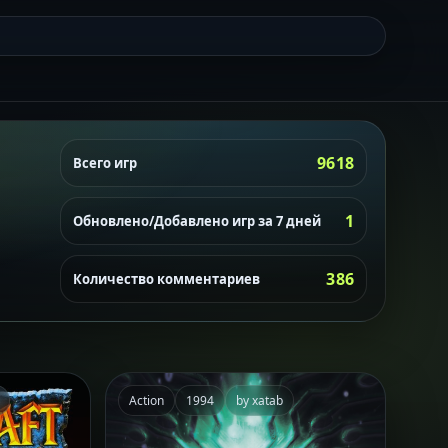
9618
Всего игр
1
Обновлено/Добавлено игр за 7 дней
386
Количество комментариев
Action
1994
by xatab