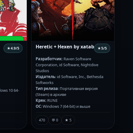
Heretic + Hexen by xatab
★
4.9
/5
★
5
/5
Разработчик
: Raven Software
Corporation, id Software, Nightdive
Studios
Издатель
: id Software, Inc., Bethesda
Softworks
Тип релиза
: Портативная версия
dows 10 64-
(Steam) в архиве
Кряк
: RUNE
ОС
: Windows 7 (64-bit) и выше
470
💬 0
★ 5