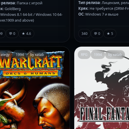
Тип релиза
: Лицензия, рел
 релиза
: Папка с игрой
Кряк
: Не требуется {DRM-Fr
як
: GoldBerg
ОС
: Windows 7 и выше
: Windows 8.1 64-bit / Windows 10 64-
 (ver.1909 and above)
340
💬 0
★ 5
09
💬 0
★ 4.6
rategy
1994
by xatab
RPG
1994
by xatab