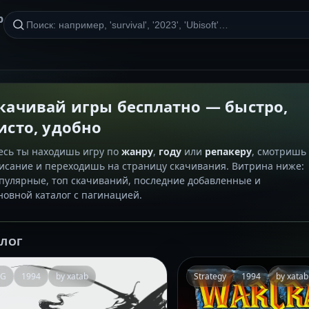
р
качивай игры бесплатно — быстро,
исто, удобно
есь ты находишь игру по
жанру
,
году
или
репакеру
, смотришь
исание и переходишь на страницу скачивания. Витрина ниже:
пулярные, топ скачиваний, последние добавленные и
новной каталог с пагинацией.
АЛОГ
PG
1994
by xatab
Strategy
1994
by xatab