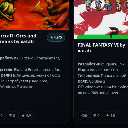
rcraft: Orcs and
★
4.9
/5
mans by xatab
FINAL FANTASY VI by
xatab
зработчик
: Blizzard Entertainment,
Разработчик
: Square Enix
датель
: Blizzard Entertainment, Inc.
Издатель
: Square Enix
 релиза
: Лицензия, релиз от GOG
Тип релиза
: Папка с игрой
як
: Не требуется {DRM-Free}
Кряк
: GoldBerg
: Windows 7 и выше
ОС
: Windows 8.1 64-bit / Win
bit (ver.1909 and above)
406
💬 0
★ 4.9
00
💬 0
★ 4.9