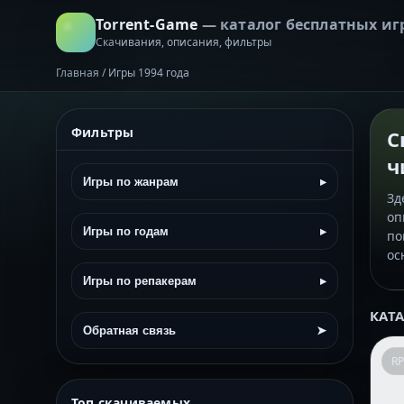
Torrent-Game
— каталог бесплатных иг
Скачивания, описания, фильтры
Главная
/
Игры 1994 года
Фильтры
С
ч
Игры по жанрам
▸
Зд
оп
Игры по годам
▸
по
ос
Игры по репакерам
▸
КАТ
Обратная связь
➤
R
Топ скачиваемых