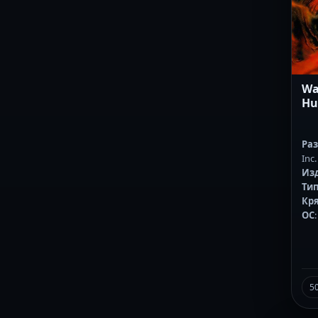
Wa
Hu
Ра
Inc.
Из
Тип
Кр
ОС
5