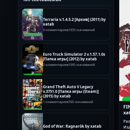
Terraria v.1.4.5.2 [Архив] (2011) by
xatab
0 комментариев
1933 скачиваний
Euro Truck Simulator 2 v.1.57.1.0s
[Папка игры] (2012) by xatab
2 комментариев
1093 скачиваний
Grand Theft Auto V Legacy
v.3751.0 [Папка игры (Steam)]
(2015) by xatab
1 комментариев
760 скачиваний
FI
xa
Ра
God of War: Ragnarök by xatab
Из