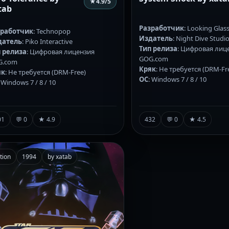
★
4.9
/5
tab
Разработчик
: Looking Glas
зработчик
: Technopop
Издатель
: Night Dive Studi
датель
: Piko Interactive
Тип релиза
: Цифровая лиц
 релиза
: Цифровая лицензия
GOG.com
G.com
Кряк
: Не требуется (DRM-Fr
як
: Не требуется (DRM-Free)
ОС
: Windows 7 / 8 / 10
: Windows 7 / 8 / 10
01
💬 0
★ 4.9
432
💬 0
★ 4.5
tion
1994
by xatab