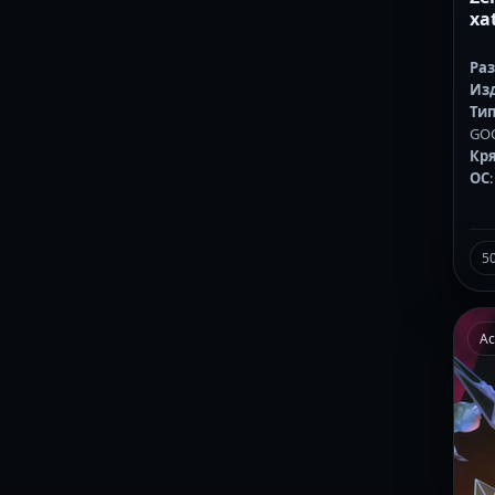
xa
Ра
Из
Тип
GO
Кр
ОС
5
Ac