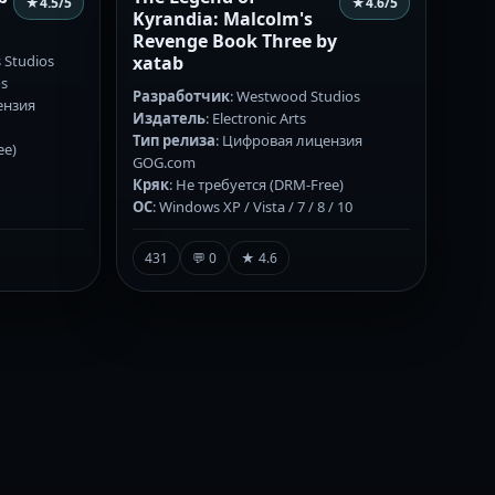
★
4.5
/5
★
4.6
/5
Kyrandia: Malcolm's
Revenge Book Three by
s Studios
xatab
os
Разработчик
: Westwood Studios
ензия
Издатель
: Electronic Arts
Тип релиза
: Цифровая лицензия
ee)
GOG.com
Кряк
: Не требуется (DRM-Free)
ОС
: Windows XP / Vista / 7 / 8 / 10
431
💬 0
★ 4.6