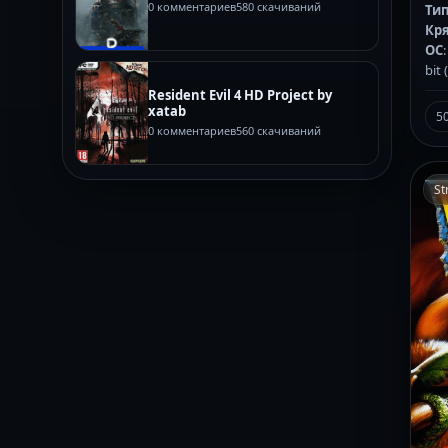
0 комментариев
580 скачиваний
Тип
Кр
ОС
bit
Resident Evil 4 HD Project by
xatab
5
0 комментариев
560 скачиваний
St