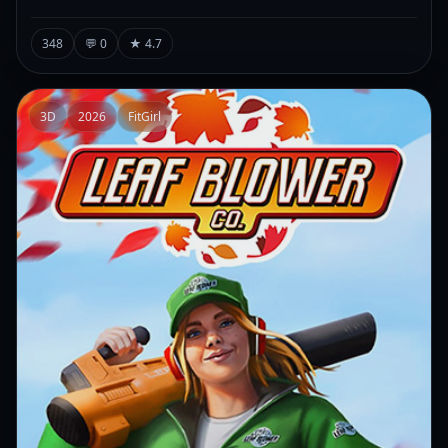
348
💬 0
★ 4.7
3D
2026
FitGirl