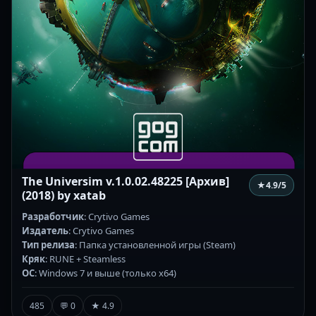
The Universim v.1.0.02.48225 [Архив]
★
4.9
/5
(2018) by xatab
Разработчик
: Crytivo Games
Издатель
: Crytivo Games
Тип релиза
: Папка установленной игры (Steam)
Кряк
: RUNE + Steamless
ОС
: Windows 7 и выше (только x64)
485
💬 0
★ 4.9