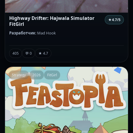
Highway Drifter: Hajwala Simulator
★
4.7
/5
FitGirl
Разработчик
: Mad Hook
405
💬 0
★ 4.7
Strategy
2026
FitGirl