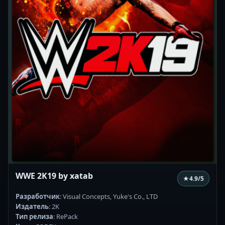
WWE 2K19 by xatab
★
4.9
/5
Разработчик
: Visual Concepts, Yuke's Co., LTD
Издатель
: 2K
Тип релиза
: RePack