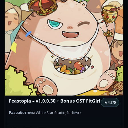
Feastopia – v1.0.0.30 + Bonus OST FitGirl
★
4.7
/5
Разработчик
: White Star Studio, IndieArk