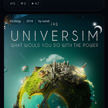
415
💬 0
★ 4.7
Strategy
2018
by xatab