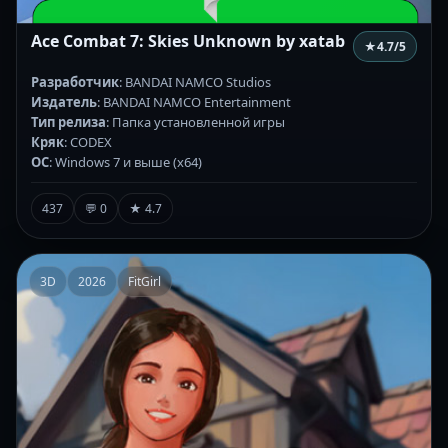
Ace Combat 7: Skies Unknown by xatab
★
4.7
/5
Разработчик
: BANDAI NAMCO Studios
Издатель
: BANDAI NAMCO Entertainment
Тип релиза
: Папка установленной игры
Кряк
: CODEX
ОС
: Windows 7 и выше (х64)
437
💬 0
★ 4.7
3D
2026
FitGirl