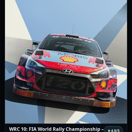
WRC 10: FIA World Rally Championship –
★
4.9
/5