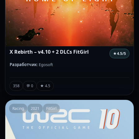
X Rebirth – v4.10 + 2 DLCs FitGirl
★
4.5
/5
Разработчик
: Egosoft
358
💬 0
★ 4.5
Racing
2021
FitGirl