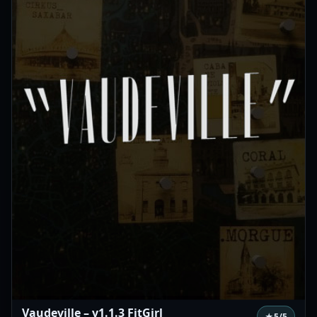
Vaudeville – v1.1.3 FitGirl
★
5
/5