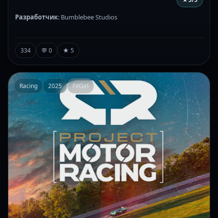
Разработчик
: Bumblebee Studios
334
💬 0
★ 5
Racing
2025
FitGirl