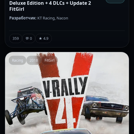
Deluxe Edition + 4 DLCs + Update 2
FitGirl
Разработчик
: KT Racing, Nacon
359
💬 0
★ 4.9
Racing
2018
FitGirl