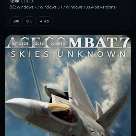
Кряк
: CODEX
ОС
: Windows 7 / Windows 8.1 / Windows 10(64-bit versions)
508
💬 0
★ 4.9
Simulator
2019
by xatab