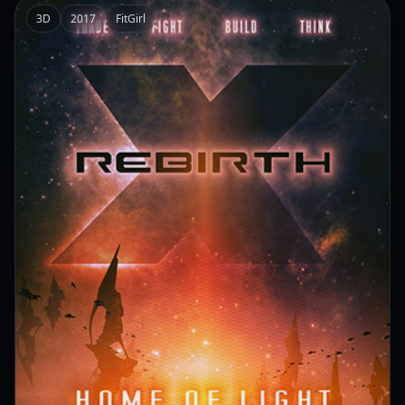
3D
2017
FitGirl