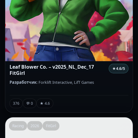
Leaf Blower Co. – v2025_NL_Dec_17
★
4.6
/5
FitGirl
Разработчик
: Forklift Interactive, LifT Games
376
💬 0
★ 4.6
Racing
2026
FitGirl