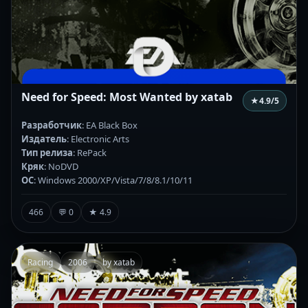
Need for Speed: Most Wanted by xatab
★
4.9
/5
Разработчик
: EA Black Box
Издатель
: Electronic Arts
Тип релиза
: RePack
Кряк
: NoDVD
ОС
: Windows 2000/XP/Vista/7/8/8.1/10/11
466
💬 0
★ 4.9
Racing
2006
by xatab