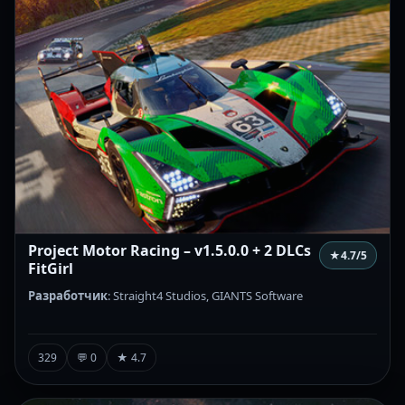
Project Motor Racing – v1.5.0.0 + 2 DLCs
★
4.7
/5
FitGirl
Разработчик
: Straight4 Studios, GIANTS Software
329
💬 0
★ 4.7