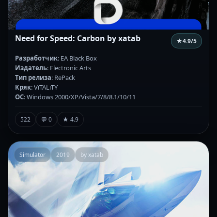
Need for Speed: Carbon by xatab
★
4.9
/5
Разработчик
: EA Black Box
Издатель
: Electronic Arts
Тип релиза
: RePack
Кряк
: ViTALiTY
ОС
: Windows 2000/XP/Vista/7/8/8.1/10/11
522
💬 0
★ 4.9
Simulator
2019
by xatab