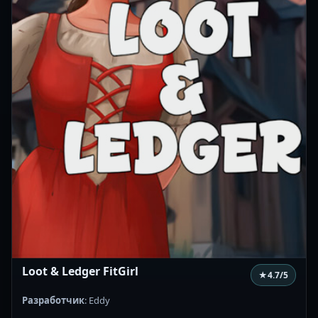
Loot & Ledger FitGirl
★
4.7
/5
Разработчик
: Eddy