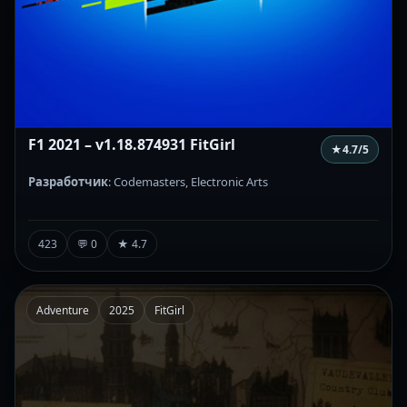
F1 2021 – v1.18.874931 FitGirl
★
4.7
/5
Разработчик
: Codemasters, Electronic Arts
423
💬 0
★ 4.7
Adventure
2025
FitGirl