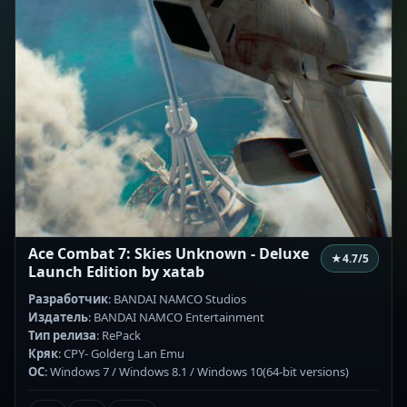
Ace Combat 7: Skies Unknown - Deluxe
★
4.7
/5
Launch Edition by xatab
Разработчик
: BANDAI NAMCO Studios
Издатель
: BANDAI NAMCO Entertainment
Тип релиза
: RePack
Кряк
: CPY- Golderg Lan Emu
ОС
: Windows 7 / Windows 8.1 / Windows 10(64-bit versions)