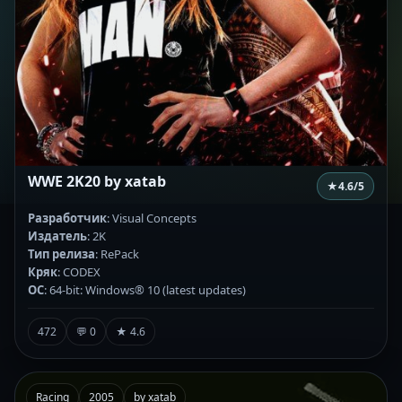
WWE 2K20 by xatab
★
4.6
/5
Разработчик
: Visual Concepts
Издатель
: 2K
Тип релиза
: RePack
Кряк
: CODEX
ОС
: 64-bit: Windows® 10 (latest updates)
472
💬 0
★ 4.6
Racing
2005
by xatab