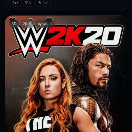
427
💬 0
★ 4.7
3D
2019
by xatab