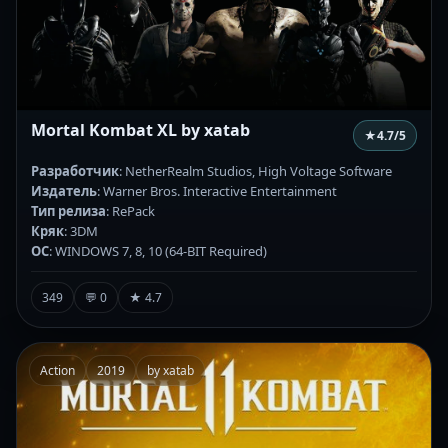
Mortal Kombat XL by xatab
★
4.7
/5
Разработчик
: NetherRealm Studios, High Voltage Software
Издатель
: Warner Bros. Interactive Entertainment
Тип релиза
: RePack
Кряк
: 3DM
ОС
: WINDOWS 7, 8, 10 (64-BIT Required)
349
💬 0
★ 4.7
Action
2019
by xatab