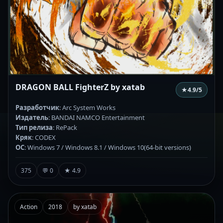
DRAGON BALL FighterZ by xatab
★
4.9
/5
Разработчик
: Arc System Works
Издатель
: BANDAI NAMCO Entertainment
Тип релиза
: RePack
Кряк
: CODEX
ОС
: Windows 7 / Windows 8.1 / Windows 10(64-bit versions)
375
💬 0
★ 4.9
Action
2018
by xatab