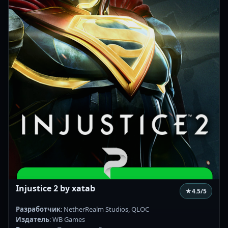
Injustice 2 by xatab
★
4.5
/5
Разработчик
: NetherRealm Studios, QLOC
Издатель
: WB Games