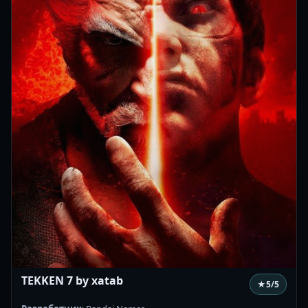
TEKKEN 7 by xatab
★
5
/5