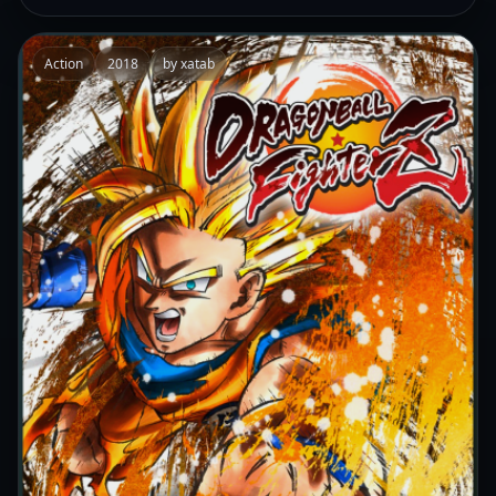
Action
2018
by xatab