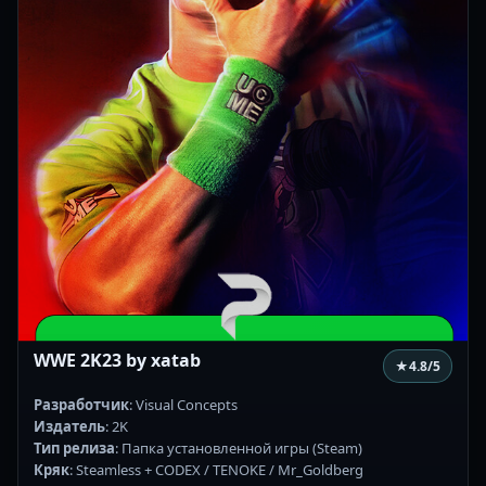
WWE 2K23 by xatab
★
4.8
/5
Разработчик
: Visual Concepts
Издатель
: 2K
Тип релиза
: Папка установленной игры (Steam)
Кряк
: Steamless + CODEX / TENOKE / Mr_Goldberg