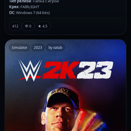
Тип релиза
: Папка с игрой
Кряк
: FAIRLIGHT
ОС
: Windows 7 (64 bits)
412
💬 0
★ 4.5
Simulator
2023
by xatab