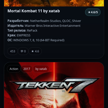
Mortal Kombat 11 by xatab
★
4.6
/5
Разработчик
: NetherRealm Studios, QLOC, Shiver
Издатель
: Warner Bros Interactive Entertainment
Тип релиза
: RePack
Кряк
: EMPRESS
ОС
: WINDOWS 7, 8, 10 (64-BIT Required)
453
💬 0
★ 4.6
Action
2017
by xatab