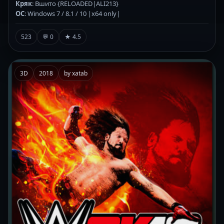
Кряк
: Вшито {RELOADED|ALI213}
ОС
: Windows 7 / 8.1 / 10 |x64 only|
523
💬 0
★ 4.5
3D
2018
by xatab