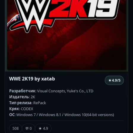
WWE 2K19 by xatab
★
4.9
/5
Разработчик
: Visual Concepts, Yuke's Co., LTD
Издатель
: 2K
Тип релиза
: RePack
Кряк
: CODEX
ОС
: Windows 7 / Windows 8.1 / Windows 10(64-bit versions)
508
💬 0
★ 4.9