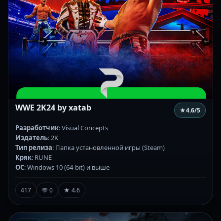
WWE 2K24 by xatab
★
4.6
/5
Разработчик
: Visual Concepts
Издатель
: 2K
Тип релиза
: Папка установленной игры (Steam)
Кряк
: RUNE
ОС
: Windows 10 (64-bit) и выше
417
💬 0
★ 4.6