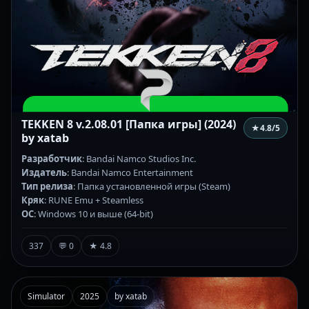
TEKKEN 8 v.2.08.01 [Папка игры] (2024)
★
4.8
/5
by xatab
Разработчик
: Bandai Namco Studios Inc.
Издатель
: Bandai Namco Entertainment
Тип релиза
: Папка установленной игры (Steam)
Кряк
: RUNE Emu + Steamless
ОС
: Windows 10 и выше (64-bit)
337
💬 0
★ 4.8
Simulator
2025
by xatab