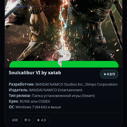
Soulcalibur VI by xatab
★
4.9
/5
Разработчик
: BANDAI NAMCO Studios Inc., Dimps Corporation
Издатель
: BANDAI NAMCO Entertainment
Тип релиза
: Папка установленной игры (Steam)
Кряк
: RUNE или CODEX
ОС
: Windows 7 (64-bit) и выше
498
💬 0
★ 4.9