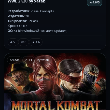
WWE 2K20 by xatab
★
4.6
/5
Разработчик
: Visual Concepts
Издатель
: 2K
Тип релиза
: RePack
Кряк
: CODEX
ОС
: 64-bit: Windows® 10 (latest updates)
472
💬 0
★ 4.6
Arcade
2013
by xatab