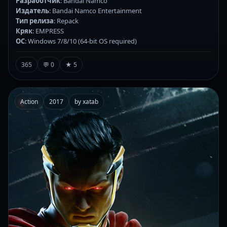
Разработчик
: Bandai Namco
Издатель
: Bandai Namco Entertainment
Тип релиза
: Repack
Кряк
: EMPRESS
ОС
: Windows 7/8/10 (64-bit OS required)
365
💬 0
★ 5
Action
2017
by xatab