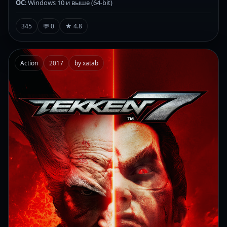
ОС
: Windows 10 и выше (64-bit)
345
💬 0
★ 4.8
Action
2017
by xatab