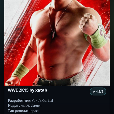
WWE 2K15 by xatab
★
4.5
/5
Разработчик
: Yuke's Co. Ltd
Издатель
: 2K Games
Тип релиза
: Repack