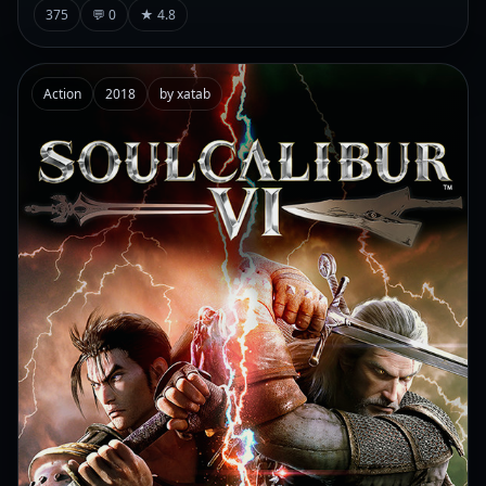
375
💬 0
★ 4.8
Action
2018
by xatab