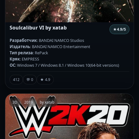
Soulcalibur VI by xatab
★
4.9
/5
Разработчик
: BANDAI NAMCO Studios
Издатель
: BANDAI NAMCO Entertainment
Тип релиза
: RePack
Кряк
: EMPRESS
ОС
: Windows 7 / Windows 8.1 / Windows 10(64-bit versions)
412
💬 0
★ 4.9
3D
2019
by xatab