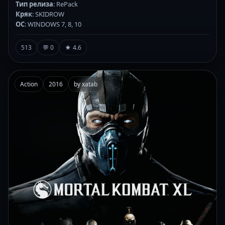
Тип релиза
: RePack
Кряк
: SKIDROW
ОС
: WINDOWS 7, 8, 10
513
💬 0
★ 4.6
Action
2016
by xatab