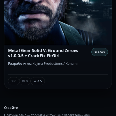
Metal Gear Solid V: Ground Zeroes –
★
4.5
/5
v1.0.0.5 + CrackFix FitGirl
Разработчик
: Kojima Productions / Konami
380
💬 0
★ 4.5
О сайте
Платные демо — топ-хиты 2025-2026 с увлекательными