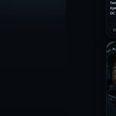
Тип
Кр
ОС
5
Ac