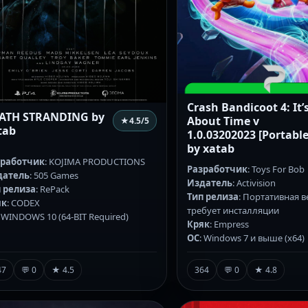
Crash Bandicoot 4: It’
ATH STRANDING by
About Time v
★
4.5
/5
tab
1.0.03202023 [Portable
by xatab
зработчик
: KOJIMA PRODUCTIONS
Разработчик
: Toys For Bob
датель
: 505 Games
Издатель
: Activision
 релиза
: RePack
Тип релиза
: Портативная в
як
: CODEX
требует инсталляции
: WINDOWS 10 (64-BIT Required)
Кряк
: Empress
ОС
: Windows 7 и выше (х64)
47
💬 0
★ 4.5
364
💬 0
★ 4.8