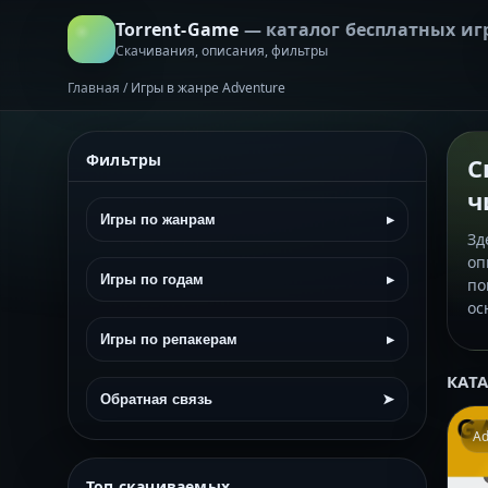
Torrent-Game
— каталог бесплатных иг
Скачивания, описания, фильтры
Главная
/
Игры в жанре Adventure
Фильтры
С
ч
Игры по жанрам
▸
Зд
оп
Игры по годам
▸
по
ос
Игры по репакерам
▸
КАТ
Обратная связь
➤
Ad
Топ скачиваемых