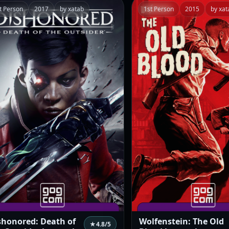
t Person
2017
by xatab
1st Person
2015
by xat
shonored: Death of
Wolfenstein: The Old
★
4.8
/5