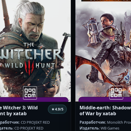
e Witcher 3: Wild
Middle-earth: Shado
★
4.9
/5
nt by xatab
of War by xatab
зработчик
: CD PROJEKT RED
Разработчик
: Monolith Pro
датель
: CD PROJEKT RED
Издатель
: WB Games