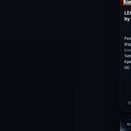
LE
by
Ра
Из
Ent
Тип
Кр
ОС
3
Ac