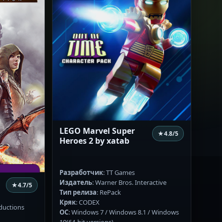
LEGO Marvel Super
★
4.8
/5
Heroes 2 by xatab
Разработчик
: TT Games
w
Издатель
: Warner Bros. Interactive
★
4.7
/5
Тип релиза
: RePack
Кряк
: CODEX
ductions
ОС
: Windows 7 / Windows 8.1 / Windows