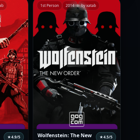
ab
1st Person
2014
by xatab
Wolfenstein: The New
★
4.9
/5
★
4.5
/5