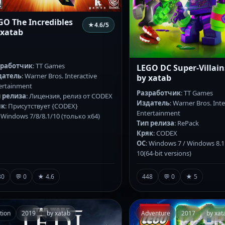
GO The Incredibles
★
4.6
/5
 xatab
зработчик
: TT Games
LEGO DC Super-Villain
датель
: Warner Bros. Interactive
by xatab
ertainment
Разработчик
: TT Games
 релиза
: Лицензия, релиз от CODEX
Издатель
: Warner Bros. Inte
як
: Присутствует {CODEX}
Entertainment
: Windows 7/8/8.1/10 (только x64)
Тип релиза
: RePack
Кряк
: CODEX
ОС
: Windows 7 / Windows 8.
10(64-bit versions)
30
💬 0
★ 4.6
448
💬 0
★ 5
tion
2019
by xatab
Adventure
2017
by xat