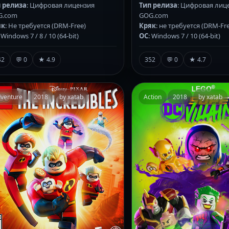
 релиза
: Цифровая лицензия
Тип релиза
: Цифровая лиц
G.com
GOG.com
як
: Не требуется (DRM-Free)
Кряк
: не требуется (DRM-Fr
: Windows 7 / 8 / 10 (64-bit)
ОС
: Windows 7 / 10 (64-bit)
42
💬 0
★ 4.9
352
💬 0
★ 4.7
venture
2018
by xatab
Action
2018
by xatab