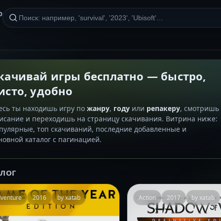
р
качивай игры бесплатно — быстро,
исто, удобно
есь ты находишь игру по
жанру
,
году
или
репакеру
, смотришь
исание и переходишь на страницу скачивания. Витрина ниже:
пулярные, топ скачиваний, последние добавленные и
новной каталог с пагинацией.
АЛОГ
venture
2016
by xatab
Action
2017
by xatab