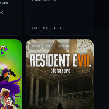
10(64-bit versions)
ензия
ee)
374
💬 0
★ 4.8
Action
2017
by xatab