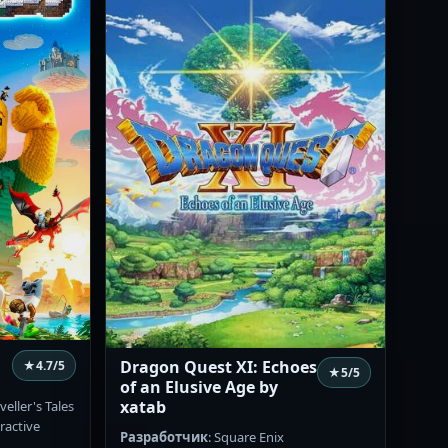
Dragon Quest XI: Echoes
★
4.7
/5
★
5
/5
of an Elusive Age by
xatab
veller's Tales
ractive
Разработчик
: Square Enix