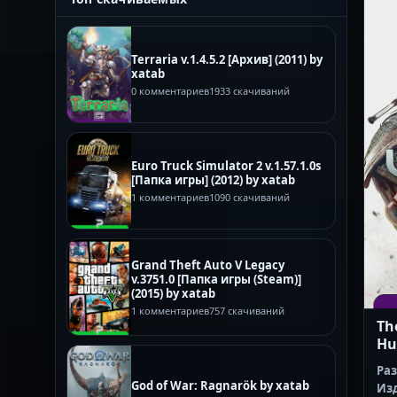
Terraria v.1.4.5.2 [Архив] (2011) by
xatab
0 комментариев
1933 скачиваний
Euro Truck Simulator 2 v.1.57.1.0s
[Папка игры] (2012) by xatab
1 комментариев
1090 скачиваний
Grand Theft Auto V Legacy
v.3751.0 [Папка игры (Steam)]
(2015) by xatab
1 комментариев
757 скачиваний
Th
Hu
Ра
God of War: Ragnarök by xatab
Из