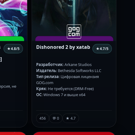
s
Dishonored 2 by xatab
★
4.8
/5
★
4.7
/5
]
Разработчик
: Arkane Studios
Издатель
: Bethesda Softworks LLC
Тип релиза
: Цифровая лицензия
GOG.com
ерсия, не
Кряк
: Не требуется (DRM-Free)
ОС
: Windows 7 и выше x64
456
💬 0
★ 4.7