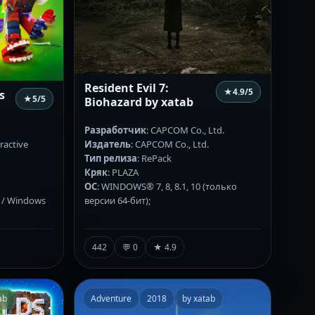
Resident Evil 7:
★
4.9
/5
s
★
5
/5
Biohazard by xatab
Разработчик
: CAPCOM Co., Ltd.
ractive
Издатель
: CAPCOM Co., Ltd.
Тип релиза
: RePack
Кряк
: PLAZA
ОС
: WINDOWS® 7, 8, 8.1, 10 (только
1 / Windows
версии 64-бит);
442
💬 0
★ 4.9
ab
Adventure
2018
by xatab