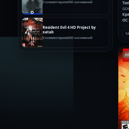
0 комментариев
580 скачиваний
Тип
GO
Кр
ОС
Resident Evil 4 HD Project by
xatab
5
0 комментариев
560 скачиваний
Ad