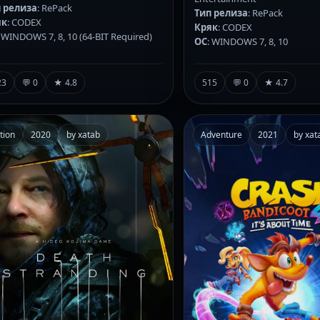
 релиза
: RePack
Тип релиза
: RePack
як
: CODEX
Кряк
: CODEX
: WINDOWS 7, 8, 10 (64-BIT Required)
ОС
: WINDOWS 7, 8, 10
23
💬 0
★ 4.8
515
💬 0
★ 4.7
tion
2020
by xatab
Adventure
2021
by xat