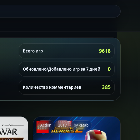
9618
Всего игр
0
Обновлено/Добавлено игр за 7 дней
385
Количество комментариев
Action
2017
by xatab