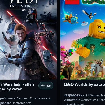
r Wars Jedi: Fallen
LEGO Worlds by xatab
★
4.8
/5
der by xatab
Разработчик
: TT Games, Tra
зработчик
: Respawn Entertainment
Издатель
: Warner Bros. Inte
датель
: Electronic Arts
Entertainment