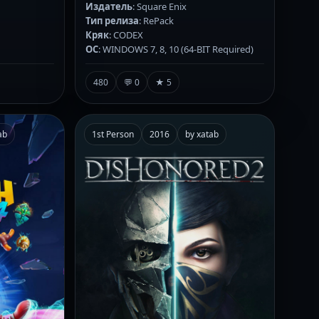
Издатель
: Square Enix
Тип релиза
: RePack
Кряк
: CODEX
ОС
: WINDOWS 7, 8, 10 (64-BIT Required)
480
💬 0
★ 5
ab
1st Person
2016
by xatab