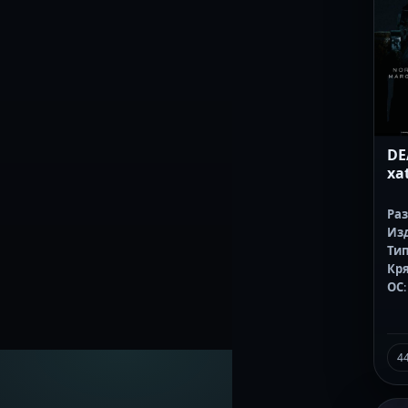
DE
xa
Ра
Из
Тип
Кр
ОС
4