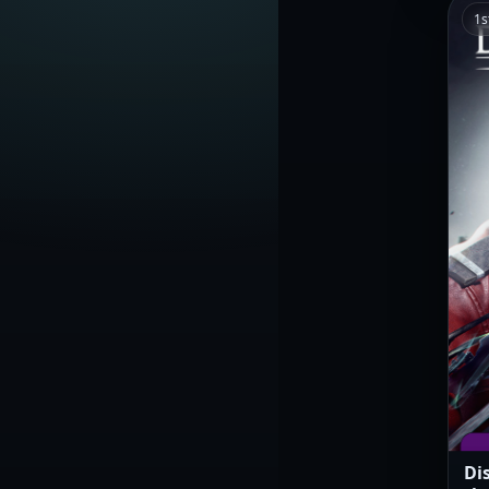
1s
Di