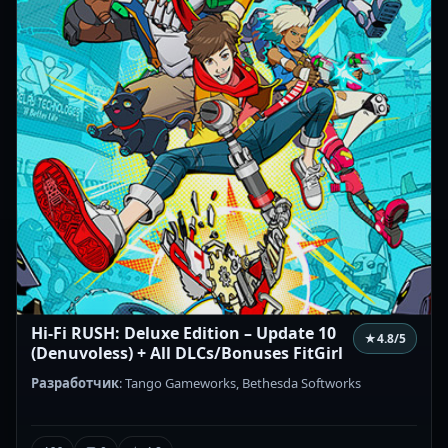
Hi-Fi RUSH: Deluxe Edition – Update 10
★
4.8
/5
(Denuvoless) + All DLCs/Bonuses FitGirl
Разработчик
: Tango Gameworks, Bethesda Softworks