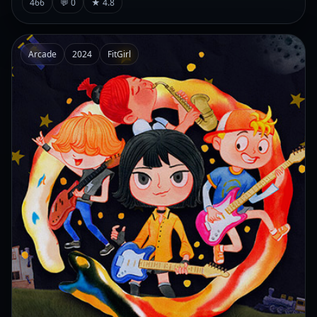
466
💬 0
★ 4.8
Arcade
2024
FitGirl