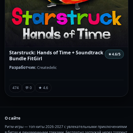
Starstruck: Hands of Time + Soundtrack
★
4.6
/5
Bundle FitGirl
Разработчик
: Createdelic
474
💬 0
★ 4.6
О сайте
Ритм-игры — топ-хиты 2026-2027 с увлекательными приключениями
в битах и динамичными треками. Бесплатно загружай через торрент