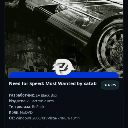
Need for Speed: Most Wanted by xatab
★
4.9
/5
Разработчик
: EA Black Box
Издатель
: Electronic Arts
Тип релиза
: RePack
Кряк
: NoDVD
ОС
: Windows 2000/XP/Vista/7/8/8.1/10/11