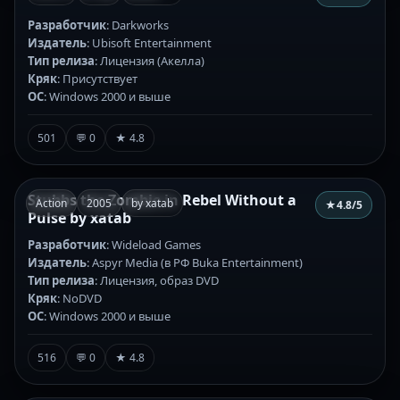
Разработчик
: Darkworks
Издатель
: Ubisoft Entertainment
Тип релиза
: Лицензия (Акелла)
Кряк
: Присутствует
ОС
: Windows 2000 и выше
501
💬 0
★ 4.8
Stubbs the Zombie in Rebel Without a
Action
2005
by xatab
★
4.8
/5
Pulse by xatab
Разработчик
: Wideload Games
Издатель
: Aspyr Media (в РФ Buka Entertainment)
Тип релиза
: Лицензия, образ DVD
Кряк
: NoDVD
ОС
: Windows 2000 и выше
516
💬 0
★ 4.8