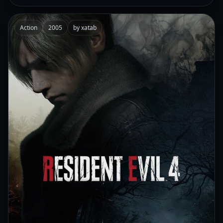
Action
2005
by xatab