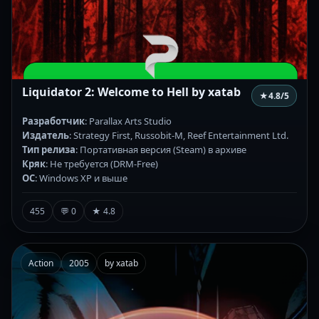
Liquidator 2: Welcome to Hell by xatab
★
4.8
/5
Разработчик
: Parallax Arts Studio
Издатель
: Strategy First, Russobit-M, Reef Entertainment Ltd.
Тип релиза
: Портативная версия (Steam) в архиве
Кряк
: Не требуется (DRM-Free)
ОС
: Windows XP и выше
455
💬 0
★ 4.8
Action
2005
by xatab