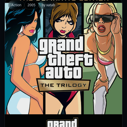
Action
2005
by xatab