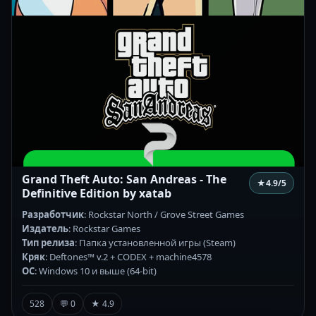
Grand Theft Auto: San Andreas - The
★
4.9
/5
Definitive Edition by xatab
Разработчик
: Rockstar North / Grove Street Games
Издатель
: Rockstar Games
Тип релиза
: Папка установленной игры (Steam)
Кряк
: Deftones™ v.2 + CODEX + machine4578
ОС
: Windows 10 и выше (64-bit)
528
💬 0
★ 4.9