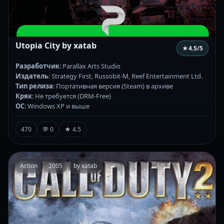
Utopia City by xatab
★
4.5
/5
Разработчик
: Parallax Arts Studio
Издатель
: Strategy First, Russobit-M, Reef Entertainment Ltd.
Тип релиза
: Портативная версия (Steam) в архиве
Кряк
: Не требуется (DRM-Free)
ОС
: Windows XP и выше
470
💬 0
★ 4.5
Action
2005
by xatab