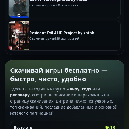
0 комментариев
580 скачиваний
Resident Evil 4 HD Project by xatab
0 комментариев
559 скачиваний
Скачивай игры бесплатно —
быстро, чисто, удобно
Здесь ты находишь игру по
жанру
,
году
или
репакеру
, смотришь описание и переходишь на
страницу скачивания. Витрина ниже: популярные,
топ скачиваний, последние добавленные и основной
каталог с пагинацией.
9618
Всего игр