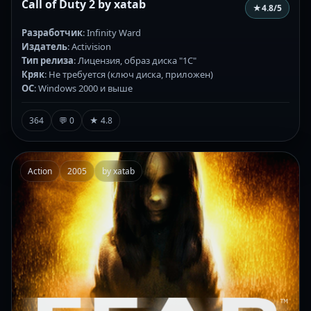
Call of Duty 2 by xatab
★
4.8
/5
Разработчик
: Infinity Ward
Издатель
: Activision
Тип релиза
: Лицензия, образ диска "1С"
Кряк
: Не требуется (ключ диска, приложен)
ОС
: Windows 2000 и выше
364
💬 0
★ 4.8
Action
2005
by xatab