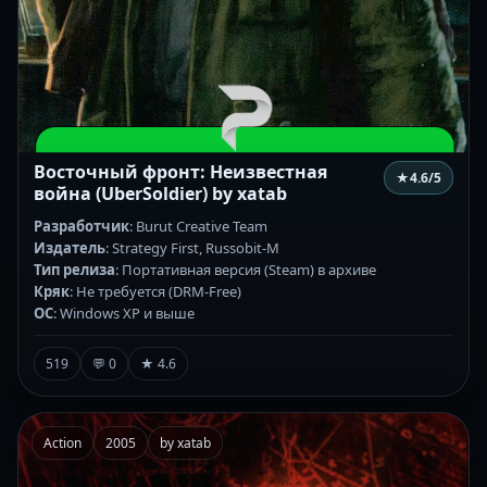
Восточный фронт: Неизвестная
★
4.6
/5
война (UberSoldier) by xatab
Разработчик
: Burut Creative Team
Издатель
: Strategy First, Russobit-M
Тип релиза
: Портативная версия (Steam) в архиве
Кряк
: Не требуется (DRM-Free)
ОС
: Windows XP и выше
519
💬 0
★ 4.6
Action
2005
by xatab