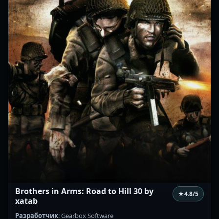
Brothers in Arms: Road to Hill 30 by
★
4.8
/5
xatab
Разработчик
: Gearbox Software