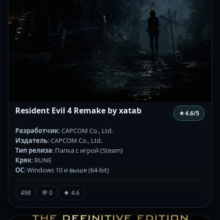
Resident Evil 4 Remake by xatab
★
4.6
/5
Разработчик
: CAPCOM Co., Ltd.
Издатель
: CAPCOM Co., Ltd.
Тип релиза
: Папка с игрой (Steam)
Кряк
: RUNE
ОС
: Windows 10 и выше (64-bit)
498
💬 0
★ 4.6