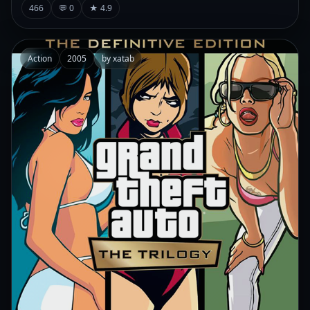
466
💬 0
★ 4.9
Action
2005
by xatab