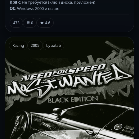
Кряк
: Не требуется (ключ диска, приложен)
ОС
: Windows 2000 и выше
473
💬 0
★ 4.6
Racing
2005
by xatab