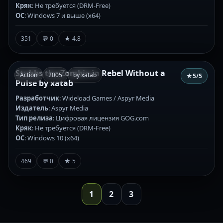
Кряк
: Не требуется (DRM-Free)
ОС
: Windows 7 и выше (х64)
351
💬 0
★ 4.8
Stubbs the Zombie in Rebel Without a
Action
2005
by xatab
★
5
/5
Pulse by xatab
Разработчик
: Wideload Games / Aspyr Media
Издатель
: Aspyr Media
Тип релиза
: Цифровая лицензия GOG.com
Кряк
: Не требуется (DRM-Free)
ОС
: Windows 10 (х64)
469
💬 0
★ 5
1
2
3