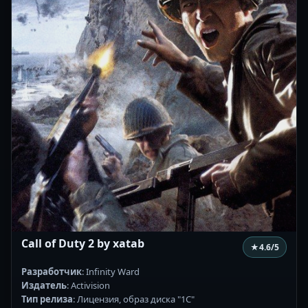
Call of Duty 2 by xatab
★
4.6
/5
Разработчик
: Infinity Ward
Издатель
: Activision
Тип релиза
: Лицензия, образ диска "1С"