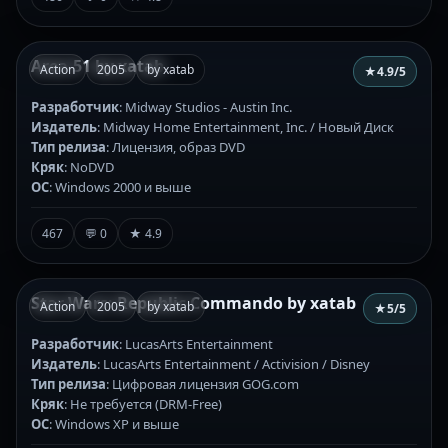
Area-51 by xatab
Action
2005
by xatab
★
4.9
/5
Разработчик
: Midway Studios - Austin Inc.
Издатель
: Midway Home Entertainment, Inc. / Новый Диск
Тип релиза
: Лицензия, образ DVD
Кряк
: NoDVD
ОС
: Windows 2000 и выше
467
💬 0
★ 4.9
Star Wars: Republic Commando by xatab
Action
2005
by xatab
★
5
/5
Разработчик
: LucasArts Entertainment
Издатель
: LucasArts Entertainment / Activision / Disney
Тип релиза
: Цифровая лицензия GOG.com
Кряк
: Не требуется (DRM-Free)
ОС
: Windows XP и выше