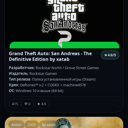
Grand Theft Auto: San Andreas - The
★
4.6
/5
Definitive Edition by xatab
Разработчик
: Rockstar North / Grove Street Games
Издатель
: Rockstar Games
Тип релиза
: Папка установленной игры (Steam)
Кряк
: Deftones™ v.2 + CODEX + machine4578
ОС
: Windows 10 и выше (64-bit)
415
💬 0
★ 4.6
Action
2005
by xatab