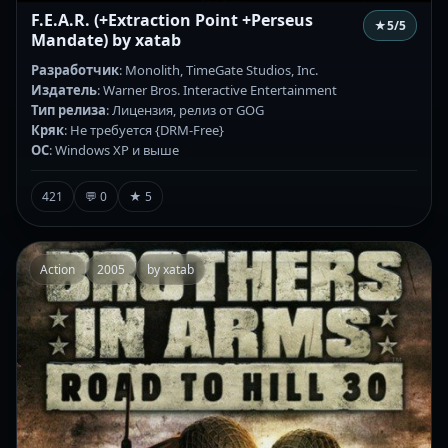
F.E.A.R. (+Extraction Point +Perseus
★
5
/5
Mandate) by xatab
Разработчик
: Monolith, TimeGate Studios, Inc.
Издатель
: Warner Bros. Interactive Entertainment
Тип релиза
: Лицензия, релиз от GOG
Кряк
: Не требуется {DRM-Free}
ОС
: Windows XP и выше
421
💬 0
★ 5
Action
2005
by xatab