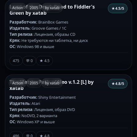
Land of the Dead: Road to Fiddler's
Action
2005
by xatab
★
4.5
/5
Green by xatab
Разработчик
: BrainBox Games
Издатель
: Groove Games / 1C
Тип релиза
: Лицензия, образы СD
Кряк
: Не требуются ни таблетка, ни диск
ОС
: Windows 98 и выше
475
💬 0
★ 4.5
The Matrix: Path of Neo v.1.2 [L] by
Action
2005
by xatab
★
4.8
/5
xatab
Разработчик
: Shiny Entertainment
Издатель
: Atari
Тип релиза
: Лицензия, образ DVD
Кряк
: NoDVD, 2 варианта
ОС
: Windows XP и выше
486
💬 0
★ 4.8