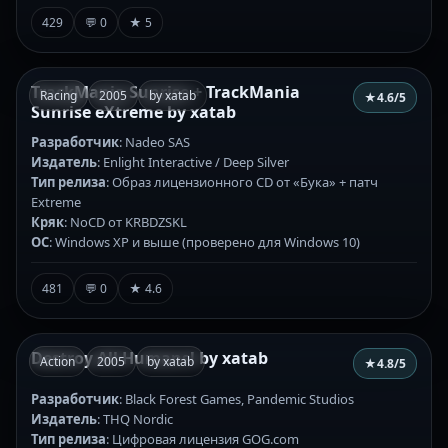
429
💬 0
★ 5
TrackMania Sunrise + TrackMania
Racing
2005
by xatab
★
4.6
/5
Sunrise eXtreme by xatab
Разработчик
: Nadeo SAS
Издатель
: Enlight Interactive / Deep Silver
Тип релиза
: Образ лицензионного CD от «Бука» + патч
Extreme
Кряк
: NoCD от KRBDZSKL
ОС
: Windows XP и выше (проверено для Windows 10)
481
💬 0
★ 4.6
Destroy All Humans! by xatab
Action
2005
by xatab
★
4.8
/5
Разработчик
: Black Forest Games, Pandemic Studios
Издатель
: THQ Nordic
Тип релиза
: Цифровая лицензия GOG.com