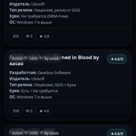
Издатель
: Ubisoft
Тип релиза
: Лицензия, релиз от GOG
Кряк
: Не требуется {DRM-Free}
ОС
: Windows 7 и выше
455
💬 0
★ 4.8
Brothers In Arms: Earned in Blood by
Action
2005
by xatab
★
4.6
/5
xatab
Разработчик
: Gearbox Software
Издатель
: Ubisoft
Тип релиза
: Лицензии, GOG + Бука
Кряк
: Есть / Не требуется
ОС
: Windows 7 и выше
508
💬 0
★ 4.6
Cold Fear by xatab
Action
2005
by xatab
★
4.8
/5