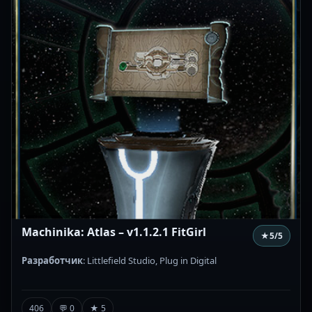
Machinika: Atlas – v1.1.2.1 FitGirl
★
5
/5
Разработчик
: Littlefield Studio, Plug in Digital
406
💬 0
★ 5