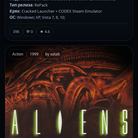
Тип релиза
: RePack
Кряк
: Cracked Launcher + CODEX Steam Emulator
ОС
: Windows: XP, Vista 7, 8, 10;
396
💬 0
★ 4.6
Action
1999
by xatab