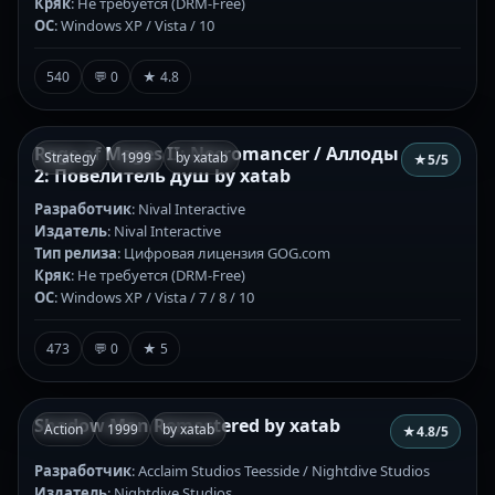
Кряк
: Не требуется (DRM-Free)
ОС
: Windows XP / Vista / 10
540
💬 0
★ 4.8
Rage of Mages II: Necromancer / Аллоды
Strategy
1999
by xatab
★
5
/5
2: Повелитель душ by xatab
Разработчик
: Nival Interactive
Издатель
: Nival Interactive
Тип релиза
: Цифровая лицензия GOG.com
Кряк
: Не требуется (DRM-Free)
ОС
: Windows XP / Vista / 7 / 8 / 10
473
💬 0
★ 5
Shadow Man Remastered by xatab
Action
1999
by xatab
★
4.8
/5
Разработчик
: Acclaim Studios Teesside / Nightdive Studios
Издатель
: Nightdive Studios