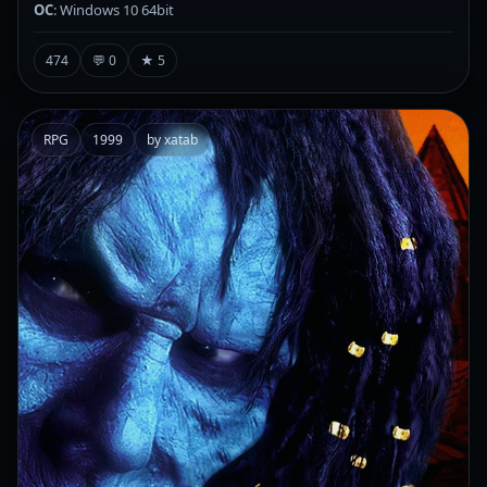
ОС
: Windows 10 64bit
474
💬 0
★ 5
RPG
1999
by xatab