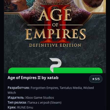
Age of Empires II by xatab
★
5
/5
Разработчик
: Forgotten Empires, Tantalus Media, Wicked
Witch
Издатель
: Xbox Game Studios
Тип релиза
: Папка с игрой (Steam)
Кряк
: RUNE Emu