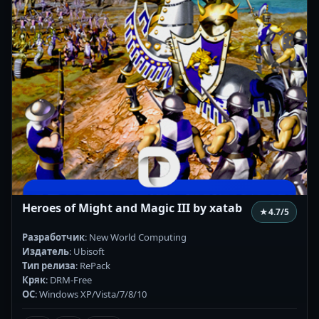
Heroes of Might and Magic III by xatab
★
4.7
/5
Разработчик
: New World Computing
Издатель
: Ubisoft
Тип релиза
: RePack
Кряк
: DRM-Free
ОС
: Windows XP/Vista/7/8/10