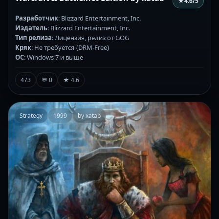
★
4.6
/5
Разработчик
: Blizzard Entertainment, Inc.
Издатель
: Blizzard Entertainment, Inc.
Тип релиза
: Лицензия, релиз от GOG
Кряк
: Не требуется {DRM-Free}
ОС
: Windows 7 и выше
473
💬 0
★ 4.6
Strategy
1999
by xatab