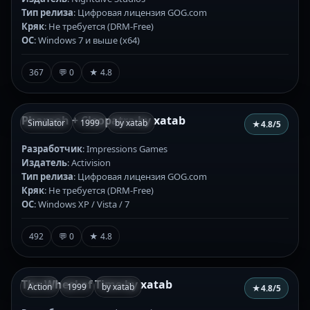
Тип релиза
: Цифровая лицензия GOG.com
Кряк
: Не требуется (DRM-Free)
ОС
: Windows 7 и выше (х64)
367
💬 0
★ 4.8
Pharaoh + Cleopatra by xatab
Simulator
1999
by xatab
★
4.8
/5
Разработчик
: Impressions Games
Издатель
: Activision
Тип релиза
: Цифровая лицензия GOG.com
Кряк
: Не требуется (DRM-Free)
ОС
: Windows XP / Vista / 7
492
💬 0
★ 4.8
The Wheel of Time by xatab
Action
1999
by xatab
★
4.8
/5