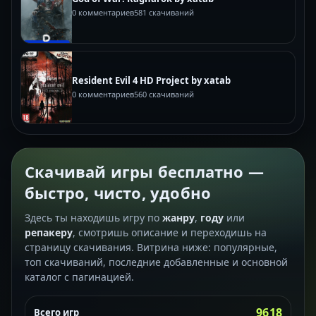
0 комментариев
581 скачиваний
Resident Evil 4 HD Project by xatab
0 комментариев
560 скачиваний
Скачивай игры бесплатно —
быстро, чисто, удобно
Здесь ты находишь игру по
жанру
,
году
или
репакеру
, смотришь описание и переходишь на
страницу скачивания. Витрина ниже: популярные,
топ скачиваний, последние добавленные и основной
каталог с пагинацией.
9618
Всего игр