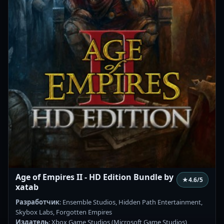
Age of Empires II - HD Edition Bundle by
★
4.6
/5
xatab
Разработчик
: Ensemble Studios, Hidden Path Entertainment,
Skybox Labs, Forgotten Empires
Издатель
: Xbox Game Studios (Microsoft Game Studios)