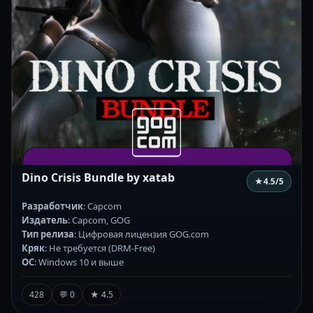
Dino Crisis Bundle by xatab
★
4.5
/5
Разработчик
: Capcom
Издатель
: Capcom, GOG
Тип релиза
: Цифровая лицензия GOG.com
Кряк
: Не требуется (DRM-Free)
ОС
: Windows 10 и выше
428
💬 0
★ 4.5