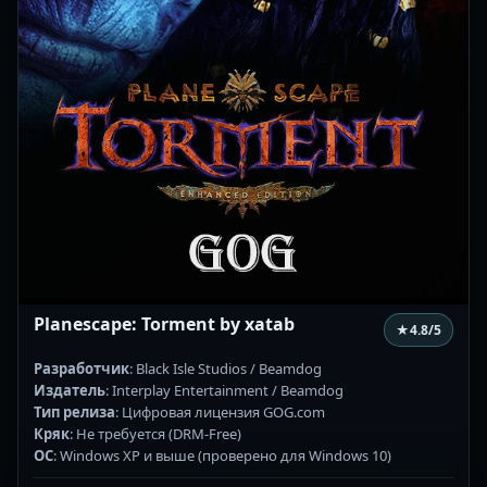
Planescape: Torment by xatab
★
4.8
/5
Разработчик
: Black Isle Studios / Beamdog
Издатель
: Interplay Entertainment / Beamdog
Тип релиза
: Цифровая лицензия GOG.com
Кряк
: Не требуется (DRM-Free)
ОС
: Windows XP и выше (проверено для Windows 10)