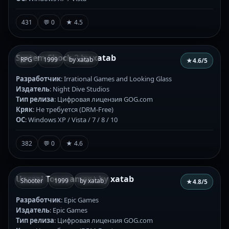
431
💬 0
★ 4.5
System Shock 2 by xatab
RPG
1999
by xatab
★
4.6
/5
Разработчик
: Irrational Games and Looking Glass
Издатель
: Night Dive Studios
Тип релиза
: Цифровая лицензия GOG.com
Кряк
: Не требуется (DRM-Free)
ОС
: Windows XP / Vista / 7 / 8 / 10
382
💬 0
★ 4.6
Unreal Tournament by xatab
Shooter
1999
by xatab
★
4.8
/5
Разработчик
: Epic Games
Издатель
: Epic Games
Тип релиза
: Цифровая лицензия GOG.com