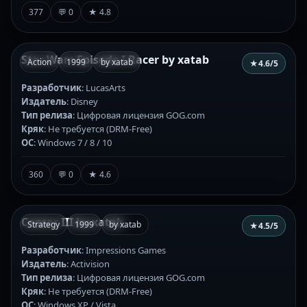
377
💬 0
★ 4.8
Star Wars Episode I Racer by xatab
Action
1999
by xatab
★
4.6
/5
Разработчик
: LucasArts
Издатель
: Disney
Тип релиза
: Цифровая лицензия GOG.com
Кряк
: Не требуется (DRM-Free)
ОС
: Windows 7 / 8 / 10
360
💬 0
★ 4.6
Caesar III by xatab
Strategy
1999
by xatab
★
4.5
/5
Разработчик
: Impressions Games
Издатель
: Activision
Тип релиза
: Цифровая лицензия GOG.com
Кряк
: Не требуется (DRM-Free)
ОС
: Windows XP / Vista