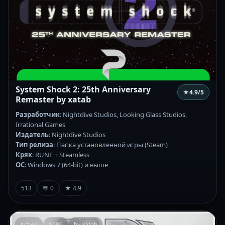
System Shock 2: 25th Anniversary
★
4.9
/5
Remaster by xatab
Разработчик
: Nightdive Studios, Looking Glass Studios,
Irrational Games
Издатель
: Nightdive Studios
Тип релиза
: Папка установленной игры (Steam)
Кряк
: RUNE + Steamless
ОС
: Windows 7 (64-bit) и выше
513
💬 0
★ 4.9
Action
1999
by xatab