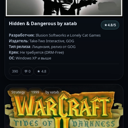
Hidden & Dangerous by xatab
★
4.8
/5
Разработчик
: Illusion Softworks и Lonely Cat Games
Издатель
: Take-Two Interactive, GOG
Тип релиза
: Лицензия, релиз от GOG
Кряк
: Не требуется {DRM-Free}
ОС
: Windows XP и выше
390
💬 0
★ 4.8
Strategy
1999
by xatab