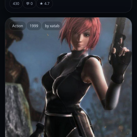
430
💬 0
★ 4.7
Action
1999
by xatab