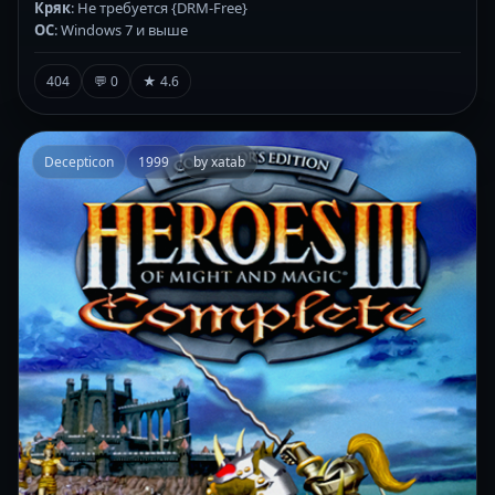
Кряк
: Не требуется {DRM-Free}
ОС
: Windows 7 и выше
404
💬 0
★ 4.6
Decepticon
1999
by xatab