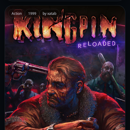
Action
1999
by xatab