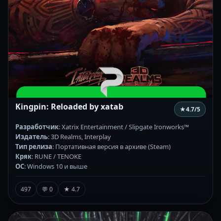
Kingpin: Reloaded by xatab
★
4.7
/5
Разработчик
: Xatrix Entertainment / Slipgate Ironworks™
Издатель
: 3D Realms, Interplay
Тип релиза
: Портативная версия в архиве (Steam)
Кряк
: RUNE / TENOKE
ОС
: Windows 10 и выше
497
💬 0
★ 4.7