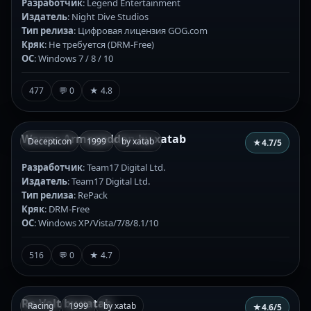
Разработчик
: Legend Entertainment
Издатель
: Night Dive Studios
Тип релиза
: Цифровая лицензия GOG.com
Кряк
: Не требуется (DRM-Free)
ОС
: Windows 7 / 8 / 10
477
💬 0
★ 4.8
Worms Armageddon by xatab
Decepticon
1999
by xatab
★
4.7
/5
Разработчик
: Team17 Digital Ltd.
Издатель
: Team17 Digital Ltd.
Тип релиза
: RePack
Кряк
: DRM-Free
ОС
: Windows XP/Vista/7/8/8.1/10
516
💬 0
★ 4.7
Re-Volt by xatab
Racing
1999
by xatab
★
4.6
/5