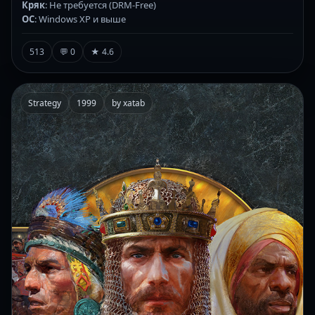
Кряк
: Не требуется (DRM-Free)
ОС
: Windows XP и выше
513
💬 0
★ 4.6
Strategy
1999
by xatab