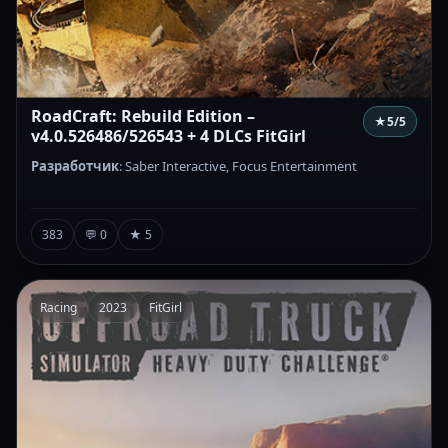
RoadCraft: Rebuild Edition –
★
5
/5
v4.0.526486/526543 + 4 DLCs FitGirl
Разработчик
: Saber Interactive, Focus Entertainment
383
💬 0
★ 5
Racing
2023
FitGirl