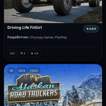
Driving Life FitGirl
★
4.6
/5
Разработчик
: Chrysopy Games, PlayWay
435
💬 0
★ 4.6
3D
2024
FitGirl