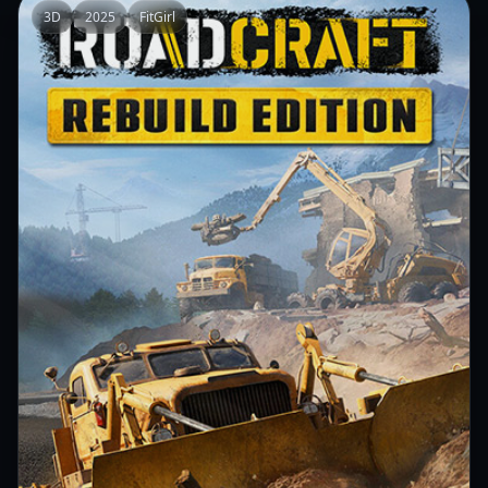
3D
2025
FitGirl