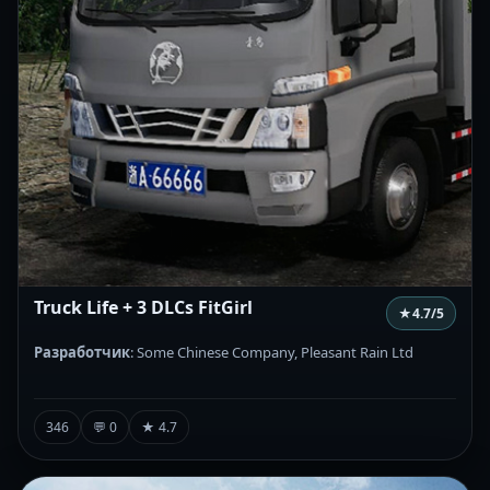
Truck Life + 3 DLCs FitGirl
★
4.7
/5
Разработчик
: Some Chinese Company, Pleasant Rain Ltd
346
💬 0
★ 4.7