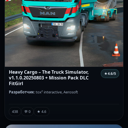
Heavy Cargo – The Truck Simulator,
★
4.6
/5
v1.1.0.20250803 + Mission Pack DLC
FitGirl
Разработчик
: tox² interactive, Aerosoft
438
💬 0
★ 4.6