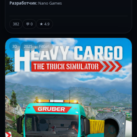
Разработчик
: Nano Games
382
💬 0
★ 4.9
3D
2025
FitGirl