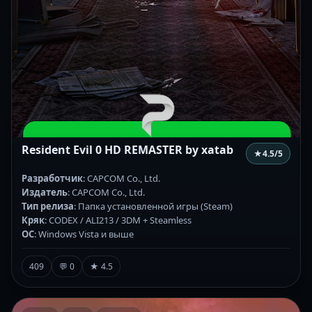
Resident Evil 0 HD REMASTER by xatab
★
4.5
/5
Разработчик
: CAPCOM Co., Ltd.
Издатель
: CAPCOM Co., Ltd.
Тип релиза
: Папка установленной игры (Steam)
Кряк
: CODEX / ALI213 / 3DM + Steamless
ОС
: Windows Vista и выше
409
💬 0
★ 4.5