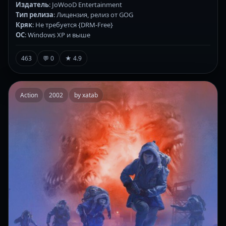
Издатель
: JoWooD Entertainment
Тип релиза
: Лицензия, релиз от GOG
Кряк
: Не требуется {DRM-Free}
ОС
: Windows XP и выше
463
💬 0
★ 4.9
Action
2002
by xatab