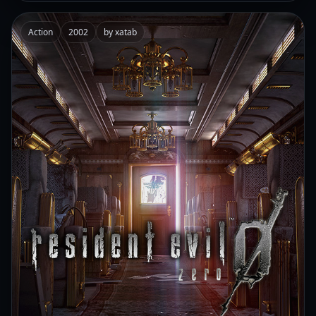
Action
2002
by xatab