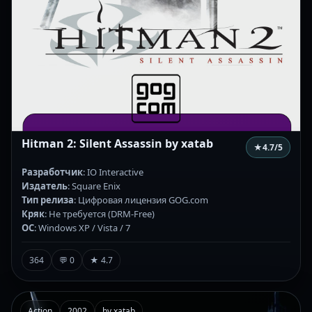
Hitman 2: Silent Assassin by xatab
★
4.7
/5
Разработчик
: IO Interactive
Издатель
: Square Enix
Тип релиза
: Цифровая лицензия GOG.com
Кряк
: Не требуется (DRM-Free)
ОС
: Windows XP / Vista / 7
364
💬 0
★ 4.7
Action
2002
by xatab