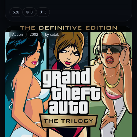
528
💬 0
★ 5
Action
2002
by xatab