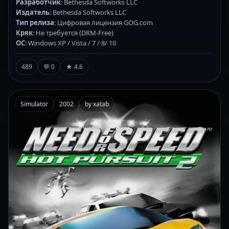
Разработчик
: Bethesda Softworks LLC
Издатель
: Bethesda Softworks LLC
Тип релиза
: Цифровая лицензия GOG.com
Кряк
: Не требуется (DRM-Free)
ОС
: Windows XP / Vista / 7 / 8/ 10
489
💬 0
★ 4.6
Simulator
2002
by xatab