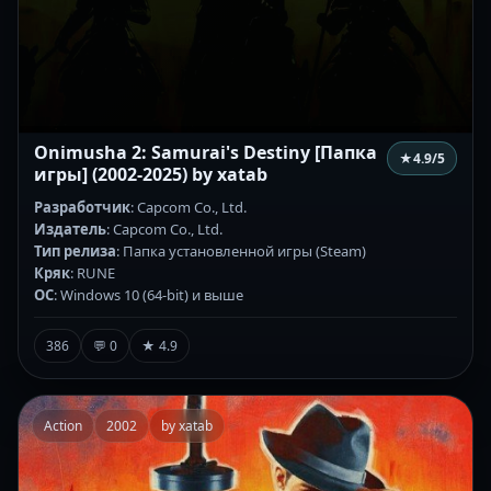
Onimusha 2: Samurai's Destiny [Папка
★
4.9
/5
игры] (2002-2025) by xatab
Разработчик
: Capcom Co., Ltd.
Издатель
: Capcom Co., Ltd.
Тип релиза
: Папка установленной игры (Steam)
Кряк
: RUNE
ОС
: Windows 10 (64-bit) и выше
386
💬 0
★ 4.9
Action
2002
by xatab