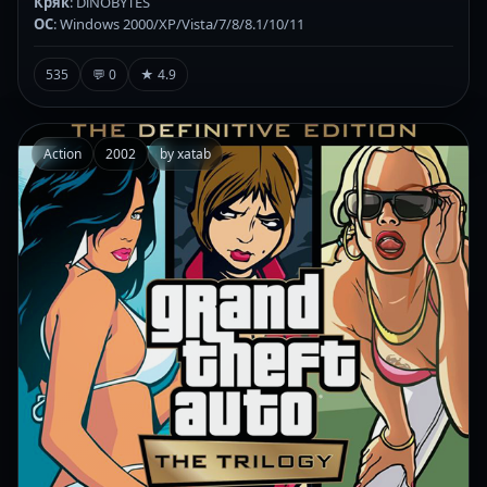
Кряк
: DiNOBYTES
ОС
: Windows 2000/XP/Vista/7/8/8.1/10/11
535
💬 0
★ 4.9
Action
2002
by xatab