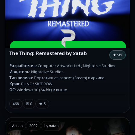
The Thing: Remastered by xatab
★
5
/5
Разработчик
: Computer Artworks Ltd., Nightdive Studios
Издатель
: Nightdive Studios
Тип релиза
: Портативная версия (Steam) в архиве
Кряк
: RUNE / SKIDROW
ОС
: Windows 10 (64-bit) и выше
468
💬 0
★ 5
Action
2002
by xatab