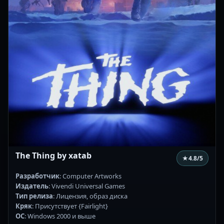
The Thing by xatab
★
4.8
/5
Разработчик
: Computer Artworks
Издатель
: Vivendi Universal Games
Тип релиза
: Лицензия, образ диска
Кряк
: Присутствует {Fairlight}
ОС
: Windows 2000 и выше