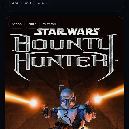
474
💬 0
★ 4.6
Action
2002
by xatab