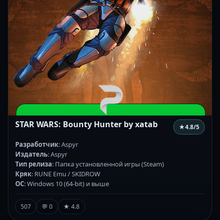
STAR WARS: Bounty Hunter by xatab
★
4.8
/5
Разработчик
: Aspyr
Издатель
: Aspyr
Тип релиза
: Папка установленной игры (Steam)
Кряк
: RUNE Emu / SKIDROW
ОС
: Windows 10 (64-bit) и выше
507
💬 0
★ 4.8