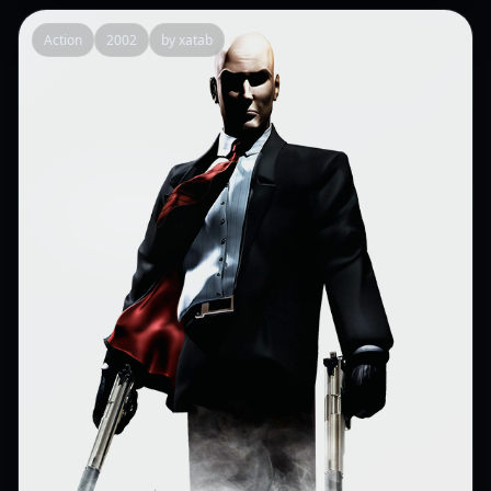
Action
2002
by xatab