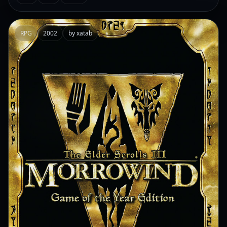
RPG
2002
by xatab