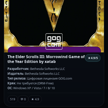
The Elder Scrolls III: Morrowind Game of
★
4.9
/5
the Year Edition by xatab
Разработчик
: Bethesda Softworks LLC
Издатель
: Bethesda Softworks LLC
Тип релиза
: Цифровая лицензия GOG.com
Кряк
: Не требуется (DRM-Free)
ОС
: Windows XP / Vista / 7 / 8/ 10
519
💬 0
★ 4.9