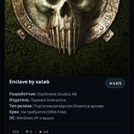
Enclave by xatab
★
4.6
/5
Разработчик
: Starbreeze Studios AB
Издатель
: Topware Interactive
Тип релиза
: Портативная версия (Steam) в архиве
Кряк
: Не требуется (DRM-Free)
ОС
: Windows XP и выше
524
💬 0
★ 4.6