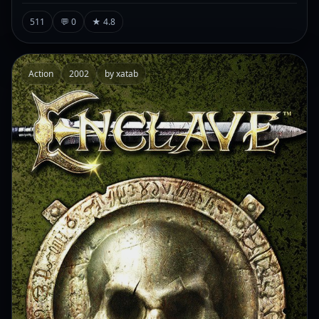
511
💬 0
★ 4.8
Action
2002
by xatab