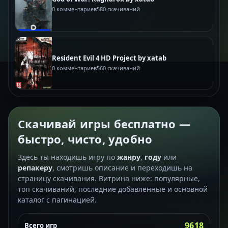
0 комментариев
580 скачиваний
Resident Evil 4 HD Project by xatab
0 комментариев
560 скачиваний
Скачивай игры бесплатно —
быстро, чисто, удобно
Здесь ты находишь игру по
жанру
,
году
или
репакеру
, смотришь описание и переходишь на
страницу скачивания. Витрина ниже: популярные,
топ скачиваний, последние добавленные и основной
каталог с пагинацией.
9618
Всего игр