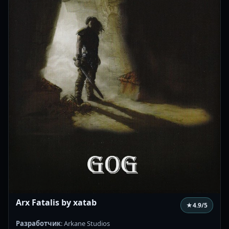
Arx Fatalis by xatab
★
4.9
/5
Разработчик
: Arkane Studios