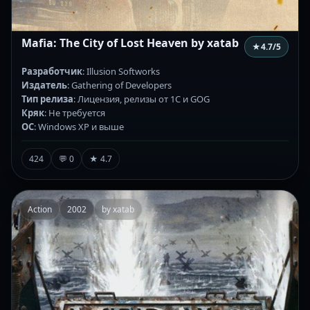
Mafia: The City of Lost Heaven by xatab
★
4.7
/5
Разработчик
: Illusion Softworks
Издатель
: Gathering of Developers
Тип релиза
: Лицензия, релизы от 1С и GOG
Кряк
: Не требуется
ОС
: Windows XP и выше
424
💬 0
★ 4.7
Action
2002
by xatab