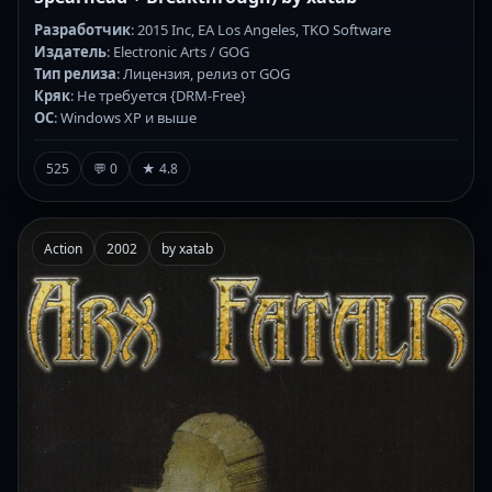
Разработчик
: 2015 Inc, EA Los Angeles, TKO Software
Издатель
: Electronic Arts / GOG
Тип релиза
: Лицензия, релиз от GOG
Кряк
: Не требуется {DRM-Free}
ОС
: Windows XP и выше
525
💬 0
★ 4.8
Action
2002
by xatab