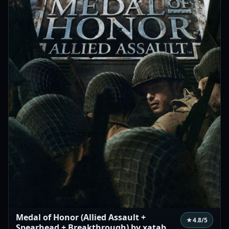
Medal of Honor (Allied Assault +
★
4.8
/5
Spearhead + Breakthrough) by xatab