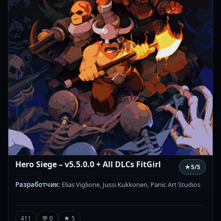
Hero Siege – v5.5.0.0 + All DLCs FitGirl
★
5
/5
Разработчик
: Elias Viglione, Jussi Kukkonen, Panic Art Studios
411
💬 0
★ 5