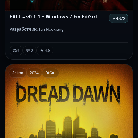
FALL – v0.1.1 + Windows 7 Fix FitGirl
★
4.6
/5
Разработчик
: Tan Haoxiang
359
💬 0
★ 4.6
Action
2024
FitGirl