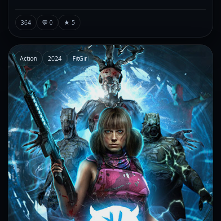
364
💬 0
★ 5
Action
2024
FitGirl