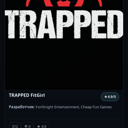
TRAPPED FitGirl
★
4.9
/5
Разработчик
: Forthright Entertainment, Cheap Fun Games
312
💬 0
★ 4.9