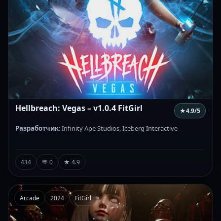
Hellbreach: Vegas – v1.0.4 FitGirl
★
4.9
/5
Разработчик
: Infinity Ape Studios, Iceberg Interactive
434
💬 0
★ 4.9
Arcade
2024
FitGirl