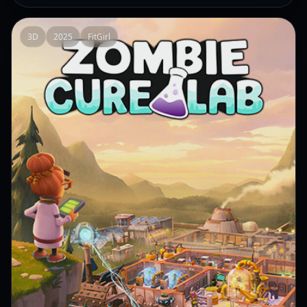
3D
2025
FitGirl