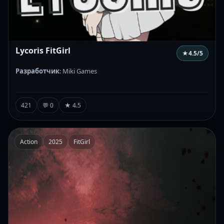
Lycoris FitGirl
★
4.5
/5
Разработчик
: Miki Games
421
💬 0
★ 4.5
Action
2025
FitGirl