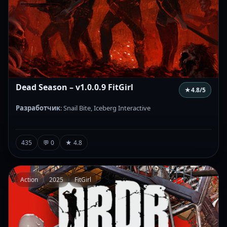
Dead Season – v1.0.0.9 FitGirl
★
4.8
/5
Разработчик
: Snail Bite, Iceberg Interactive
435
💬 0
★ 4.8
Action
2025
FitGirl