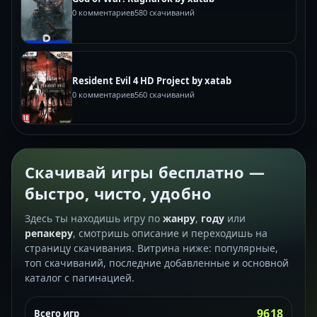
0 комментариев
580 скачиваний
Resident Evil 4 HD Project by xatab
0 комментариев
560 скачиваний
Скачивай игры бесплатно —
быстро, чисто, удобно
Здесь ты находишь игру по
жанру
,
году
или
репакеру
, смотришь описание и переходишь на
страницу скачивания. Витрина ниже: популярные,
топ скачиваний, последние добавленные и основной
каталог с пагинацией.
9618
Всего игр