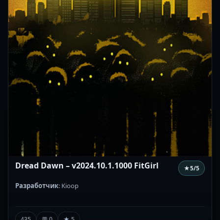
Dread Dawn – v2024.10.1.1000 FitGirl
★
5
/5
Разработчик
: Kioop
435
💬 0
★ 5