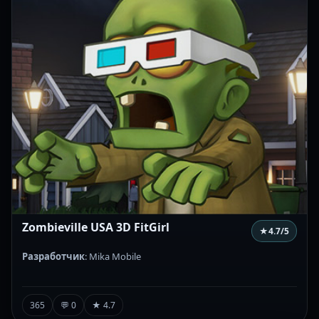
Zombieville USA 3D FitGirl
★
4.7
/5
Разработчик
: Mika Mobile
365
💬 0
★ 4.7