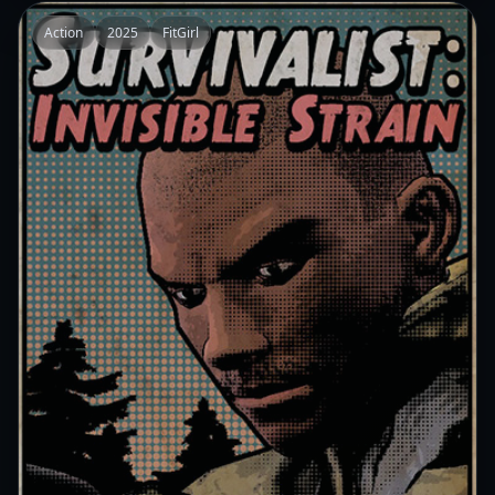
Action
2025
FitGirl