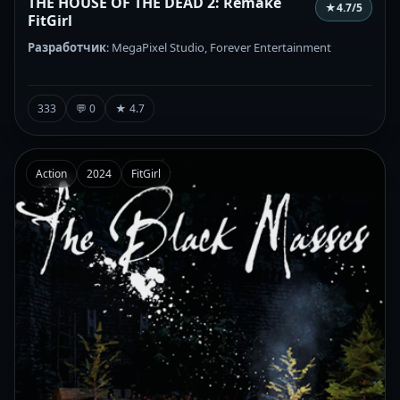
THE HOUSE OF THE DEAD 2: Remake
★
4.7
/5
FitGirl
Разработчик
: MegaPixel Studio, Forever Entertainment
333
💬 0
★ 4.7
Action
2024
FitGirl