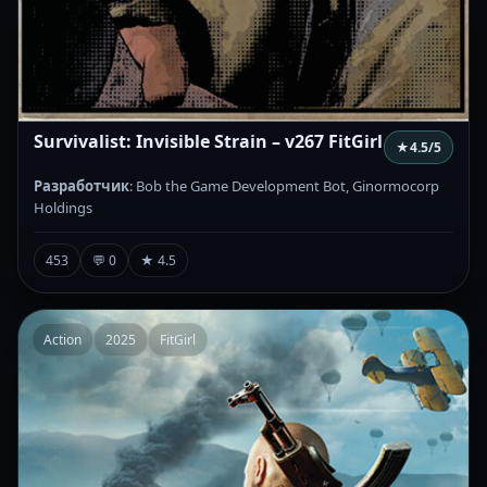
Survivalist: Invisible Strain – v267 FitGirl
★
4.5
/5
Разработчик
: Bob the Game Development Bot, Ginormocorp
Holdings
453
💬 0
★ 4.5
Action
2025
FitGirl