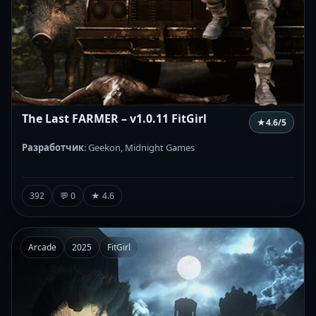
The Last FARMER – v1.0.11 FitGirl
★
4.6
/5
Разработчик
: Geekon, Midnight Games
392
💬 0
★ 4.6
Arcade
2025
FitGirl