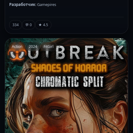
Разработчик
: Gamepires
334
💬 0
★ 4.5
Action
2024
FitGirl