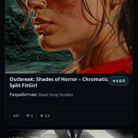
Outbreak: Shades of Horror – Chromatic
★
4.6
/5
Split FitGirl
Разработчик
: Dead Drop Studios
445
💬 0
★ 4.6