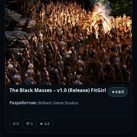
The Black Masses – v1.0 (Release) FitGirl
★
4.8
/5
Разработчик
: Brilliant Game Studios
415
💬 0
★ 4.8