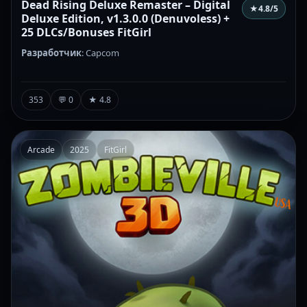
Dead Rising Deluxe Remaster – Digital
★
4.8
/5
Deluxe Edition, v1.3.0.0 (Denuvoless) +
25 DLCs/Bonuses FitGirl
Разработчик
: Capcom
353
💬 0
★ 4.8
Arcade
2025
FitGirl