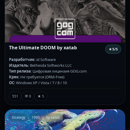
The Ultimate DOOM by xatab
★
5
/5
Разработчик
: id Software
Издатель
: Bethesda Softworks LLC
Тип релиза
: Цифровая лицензия GOG.com
Кряк
: Не требуется (DRM-Free)
ОС
: Windows XP / Vista / 7 / 8 / 10
551
💬 0
★ 5
Strategy
1995
by xatab