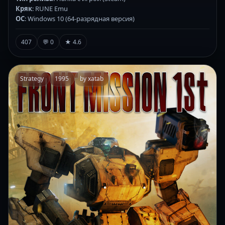
Кряк
: RUNE Emu
ОС
: Windows 10 (64-разрядная версия)
407
💬 0
★ 4.6
Strategy
1995
by xatab