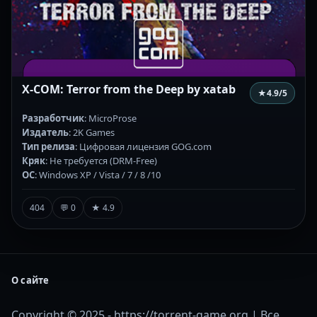
X-COM: Terror from the Deep by xatab
★
4.9
/5
Разработчик
: MicroProse
Издатель
: 2K Games
Тип релиза
: Цифровая лицензия GOG.com
Кряк
: Не требуется (DRM-Free)
ОС
: Windows XP / Vista / 7 / 8 /10
404
💬 0
★ 4.9
О сайте
Copyright © 2025 - https://torrent-game.org | Все