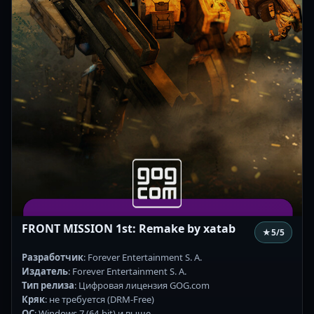
FRONT MISSION 1st: Remake by xatab
★
5
/5
Разработчик
: Forever Entertainment S. A.
Издатель
: Forever Entertainment S. A.
Тип релиза
: Цифровая лицензия GOG.com
Кряк
: не требуется (DRM-Free)
ОС
: Windows 7 (64-bit) и выше