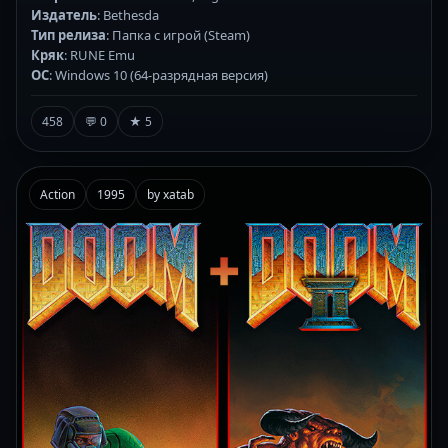
Издатель
: Bethesda
Тип релиза
: Папка с игрой (Steam)
Кряк
: RUNE Emu
ОС
: Windows 10 (64-разрядная версия)
458
💬 0
★ 5
Action
1995
by xatab