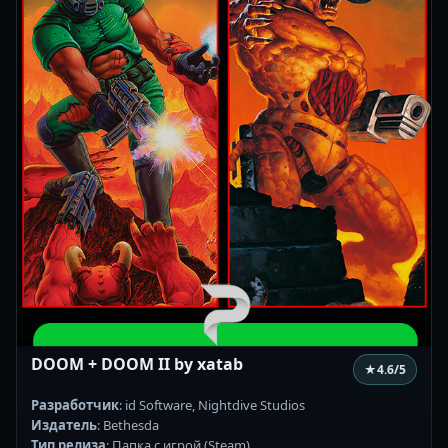
DOOM + DOOM II by xatab
★
4.6
/5
Разработчик
: id Software, Nightdive Studios
Издатель
: Bethesda
Тип релиза
: Папка с игрой (Steam)