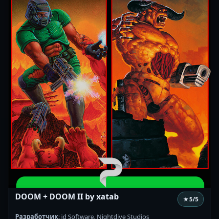
DOOM + DOOM II by xatab
★
5
/5
Разработчик
: id Software, Nightdive Studios