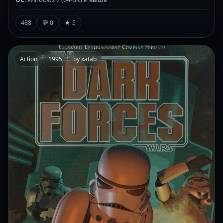
488
💬 0
★ 5
Action
1995
by xatab