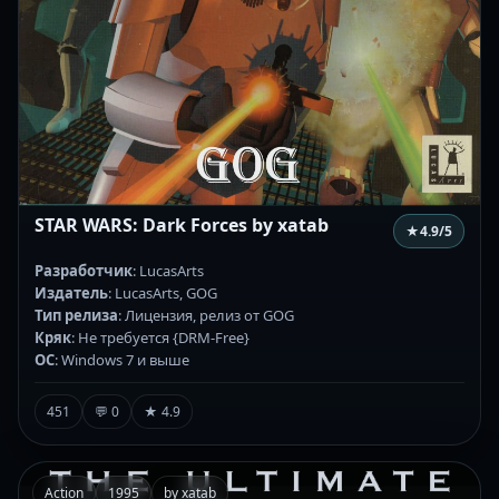
STAR WARS: Dark Forces by xatab
★
4.9
/5
Разработчик
: LucasArts
Издатель
: LucasArts, GOG
Тип релиза
: Лицензия, релиз от GOG
Кряк
: Не требуется {DRM-Free}
ОС
: Windows 7 и выше
451
💬 0
★ 4.9
Action
1995
by xatab