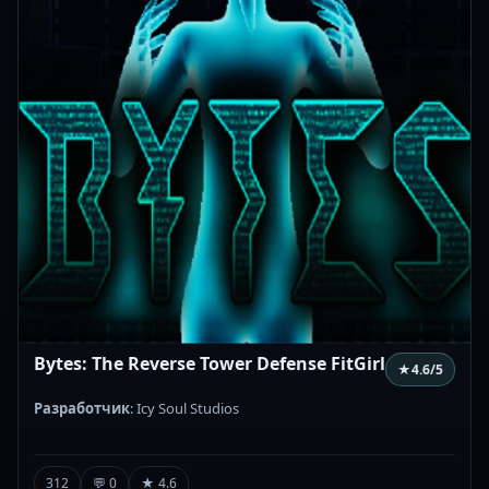
Bytes: The Reverse Tower Defense FitGirl
★
4.6
/5
Разработчик
: Icy Soul Studios
312
💬 0
★ 4.6