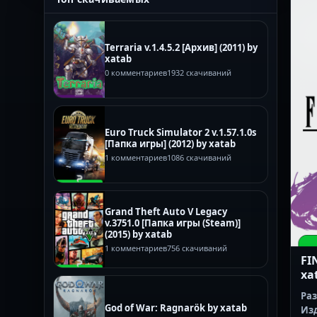
Terraria v.1.4.5.2 [Архив] (2011) by
xatab
0 комментариев
1932 скачиваний
Euro Truck Simulator 2 v.1.57.1.0s
[Папка игры] (2012) by xatab
1 комментариев
1086 скачиваний
Grand Theft Auto V Legacy
v.3751.0 [Папка игры (Steam)]
(2015) by xatab
1 комментариев
756 скачиваний
FI
xa
Ра
God of War: Ragnarök by xatab
Из