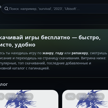
р
качивай игры бесплатно — быстро,
исто, удобно
есь ты находишь игру по
жанру
,
году
или
репакеру
, смотришь
исание и переходишь на страницу скачивания. Витрина ниже:
пулярные, топ скачиваний, последние добавленные и
новной каталог с пагинацией.
АЛОГ
PG
1991
by xatab
RPG
1991
by xatab