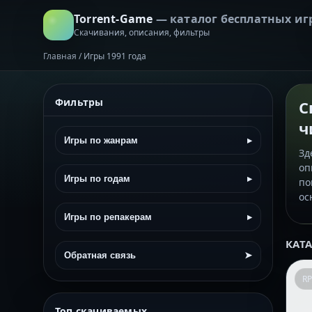
Torrent-Game
— каталог бесплатных иг
Скачивания, описания, фильтры
Главная
/
Игры 1991 года
Фильтры
С
ч
Игры по жанрам
▸
Зд
оп
Игры по годам
▸
по
ос
Игры по репакерам
▸
КАТ
Обратная связь
➤
R
Топ скачиваемых