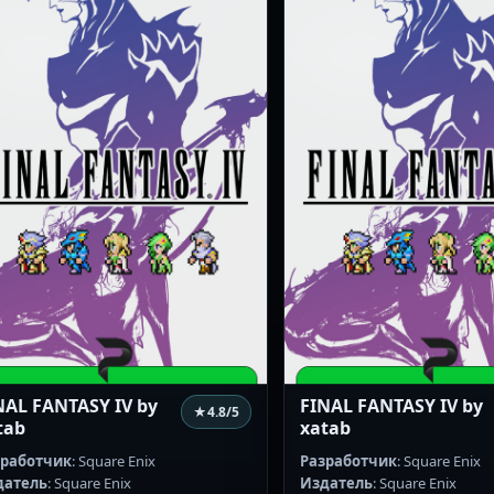
NAL FANTASY IV by
FINAL FANTASY IV by
★
4.8
/5
tab
xatab
зработчик
: Square Enix
Разработчик
: Square Enix
датель
: Square Enix
Издатель
: Square Enix