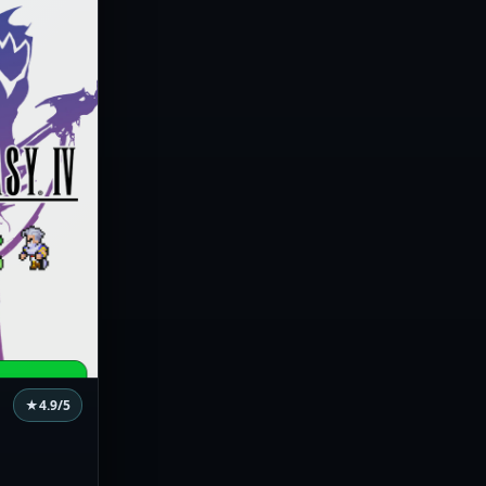
★
4.9
/5