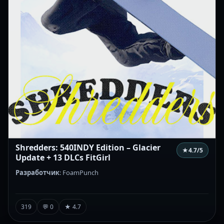
Shredders: 540INDY Edition – Glacier
★
4.7
/5
Update + 13 DLCs FitGirl
Разработчик
: FoamPunch
319
💬 0
★ 4.7