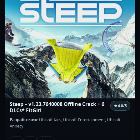
Steep – v1.23.7640008 Offline Crack + 6
★
4.8
/5
DLCs* FitGirl
Разработчик
: Ubisoft Kiev, Ubisoft Entertainment, Ubisoft
Annecy