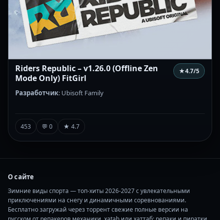
Riders Republic – v1.26.0 (Offline Zen
★
4.7
/5
Mode Only) FitGirl
Разработчик
: Ubisoft Family
453
💬 0
★ 4.7
О сайте
Зимние виды спорта — топ-хиты 2026-2027 с увлекательными
приключениями на снегу и динамичными соревнованиями.
Бесплатно загружай через торрент свежие полные версии на
русском от репакеров механики, xatab или хаттаб: репаки и пиратки