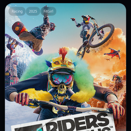
Racing
2025
FitGirl