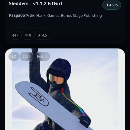
Sledders – v1.1.2 FitGirl
★
4.5
/5
Разработчик
: Hanki Games, Bonus Stage Publishing
447
💬 0
★ 4.5
3D
2024
FitGirl