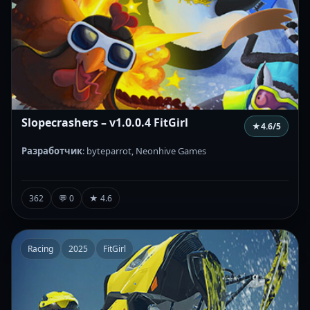
Slopecrashers – v1.0.0.4 FitGirl
★
4.6
/5
Разработчик
: byteparrot, Neonhive Games
362
💬 0
★ 4.6
Racing
2025
FitGirl