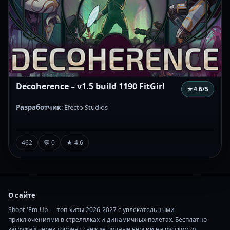
Decoherence – v1.5 build 1190 FitGirl
★
4.6
/5
Разработчик
: Efecto Studios
462
💬 0
★ 4.6
О сайте
Shoot-'Em-Up — топ-хиты 2026-2027 с увлекательными
приключениями в стрелялках и динамичных полетах. Бесплатно
загружай через торрент свежие полные версии на русском от