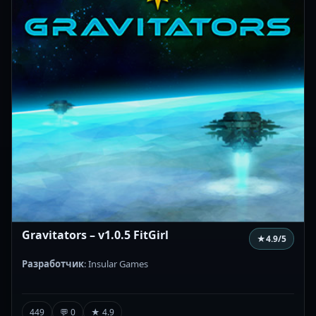
Gravitators – v1.0.5 FitGirl
★
4.9
/5
Разработчик
: Insular Games
449
💬 0
★ 4.9