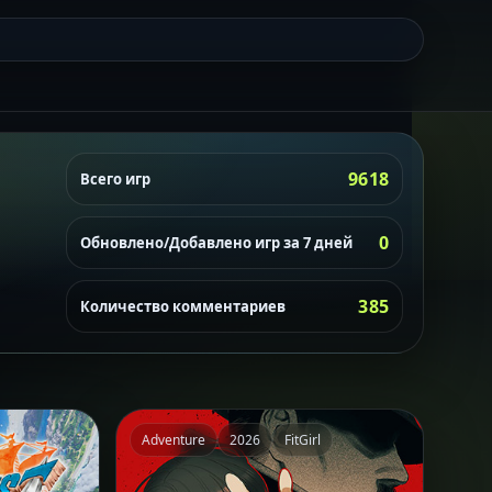
9618
Всего игр
0
Обновлено/Добавлено игр за 7 дней
385
Количество комментариев
Adventure
2026
FitGirl