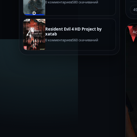
0 комментариев
580 скачиваний
4
Resident Evil 4 HD Project by
Ac
xatab
0 комментариев
560 скачиваний