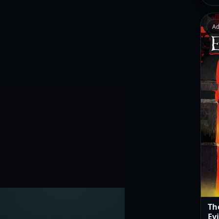
Ad
Th
Evi