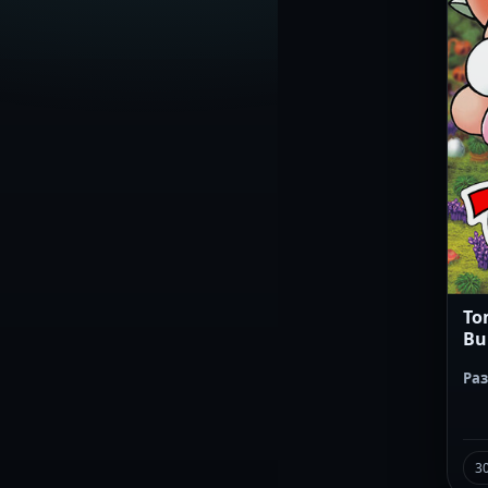
To
Bu
Ра
3