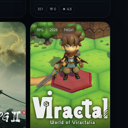
351
💬 0
★ 4.8
RPG
2026
FitGirl