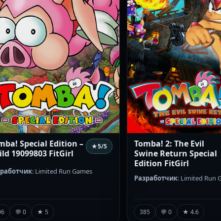
mba! Special Edition –
Tomba! 2: The Evil
★
5
/5
ild 19099803 FitGirl
Swine Return Special
Edition FitGirl
зработчик
: Limited Run Games
Разработчик
: Limited Run
06
💬 0
★ 5
385
💬 0
★ 4.6