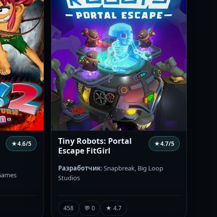
Tiny Robots: Portal
★
4.6
/5
★
4.7
/5
Escape FitGirl
Разработчик
: Snapbreak, Big Loop
 Games
Studios
458
💬 0
★ 4.7