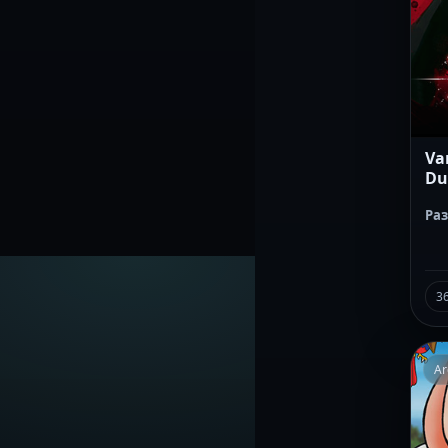
Va
Du
Ра
3
Ar