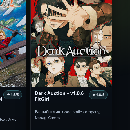
Dark Auction – v1.0.6
★
4.5
/5
★
4.8
/5
 4
FitGirl
Разработчик
: Good Smile Company,
Izanagi Games
 HexaDrive