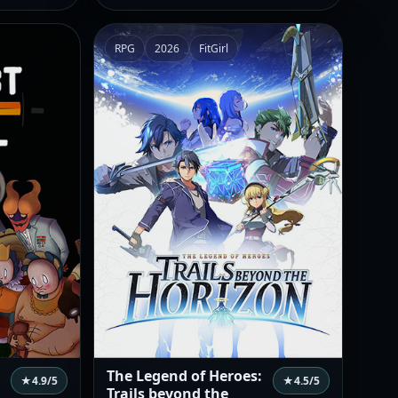
RPG
2026
FitGirl
The Legend of Heroes:
★
4.9
/5
★
4.5
/5
Trails beyond the