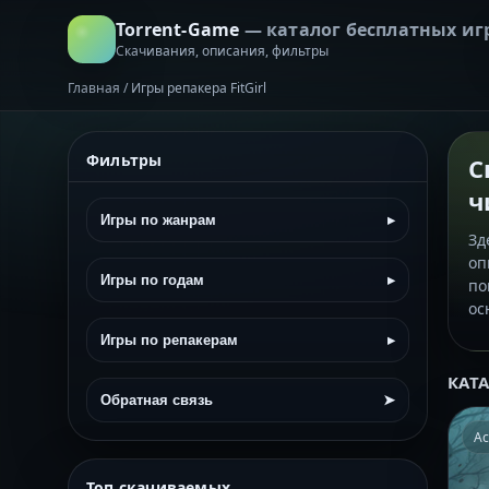
Torrent-Game
— каталог бесплатных иг
Скачивания, описания, фильтры
Главная
/
Игры репакера FitGirl
Фильтры
С
ч
Игры по жанрам
▸
Зд
оп
Игры по годам
▸
по
ос
Игры по репакерам
▸
КАТ
Обратная связь
➤
Ac
Топ скачиваемых