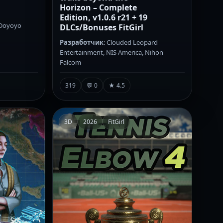
Horizon – Complete
Edition, v1.0.6 r21 + 19
 Doyoyo
DLCs/Bonuses FitGirl
Разработчик
: Clouded Leopard
Entertainment, NIS America, Nihon
Falcom
319
💬 0
★ 4.5
3D
2026
FitGirl