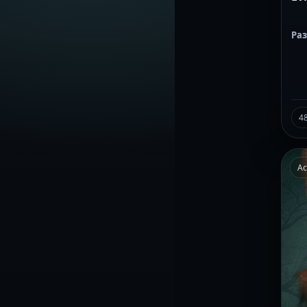
Ра
4
Ac