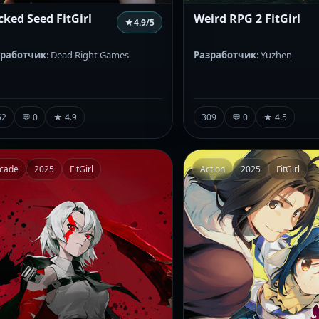
cked Seed FitGirl
Weird RPG 2 FitGirl
★
4.9
/5
зработчик
: Dead Right Games
Разработчик
: Yuzhen
52
💬 0
★ 4.9
309
💬 0
★ 4.5
cade
2025
FitGirl
Action
2025
FitGirl