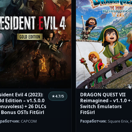
ident Evil 4 (2023):
DRAGON QUEST VII
★
4.7
/5
d Edition – v1.5.0.0
Reimagined – v1.1.0 +
enuvoless) + 26 DLCs
Switch Emulators
3 Bonus OSTs FitGirl
FitGirl
зработчик
: CAPCOM
Разработчик
: Square Enix,