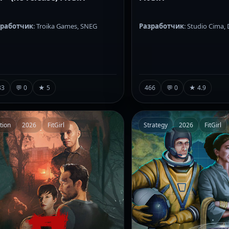
зработчик
: Troika Games, SNEG
Разработчик
: Studio Cima,
83
💬 0
★ 5
466
💬 0
★ 4.9
tion
2026
FitGirl
Strategy
2026
FitGirl