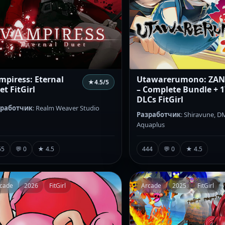
mpiress: Eternal
Utawarerumono: ZA
★
4.5
/5
et FitGirl
– Complete Bundle + 1
DLCs FitGirl
зработчик
: Realm Weaver Studio
Разработчик
: Shiravune, 
Aquaplus
65
💬 0
★ 4.5
444
💬 0
★ 4.5
cade
2026
FitGirl
Arcade
2025
FitGirl