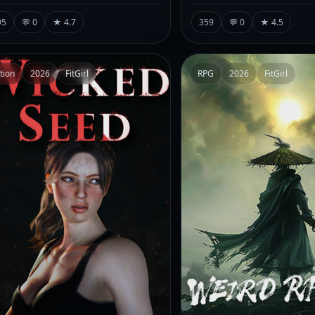
95
💬 0
★ 4.7
359
💬 0
★ 4.5
tion
2026
FitGirl
RPG
2026
FitGirl