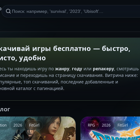
р
качивай игры бесплатно — быстро,
исто, удобно
есь ты находишь игру по
жанру
,
году
или
репакеру
, смотришь
исание и переходишь на страницу скачивания. Витрина ниже:
пулярные, топ скачиваний, последние добавленные и
новной каталог с пагинацией.
АЛОГ
tion
2026
FitGirl
RPG
2026
FitGirl