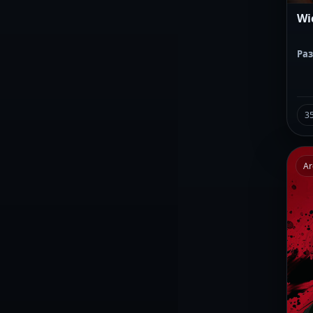
Wi
Ра
3
Ar