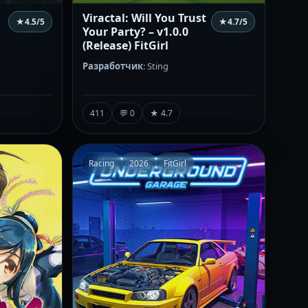
Viractal: Will You Trust
★
4.5
/5
★
4.7
/5
Your Party? – v1.0.0
(Release) FitGirl
Разработчик
: Sting
411
💬 0
★ 4.7
Racing
2026
FitGirl