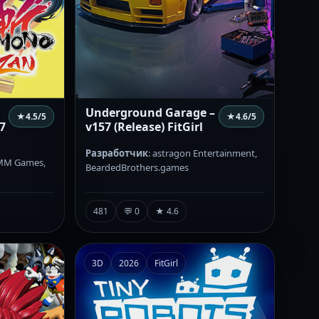
N
Underground Garage –
★
4.5
/5
★
4.6
/5
7
v157 (Release) FitGirl
Разработчик
: astragon Entertainment,
DMM Games,
BeardedBrothers.games
481
💬 0
★ 4.6
3D
2026
FitGirl