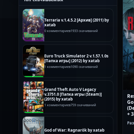
Terraria v.1.4.5.2 [Архив] (2011) by
xatab
0 комментариев
1933 скачиваний
Euro Truck Simulator 2 v.1.57.1.0s
[Папка игры] (2012) by xatab
1 комментариев
1090 скачиваний
Grand Theft Auto V Legacy
v.3751.0 [Папка игры (Steam)]
Res
(2015) by xatab
Gol
1 комментариев
759 скачиваний
(D
+ 
Ра
God of War: Ragnarök by xatab