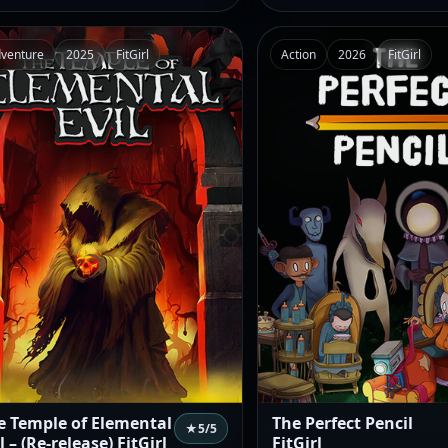
venture
2025
FitGirl
Action
2026
FitGirl
e Temple of Elemental
The Perfect Pencil
★
5
/5
l – (Re-release) FitGirl
FitGirl