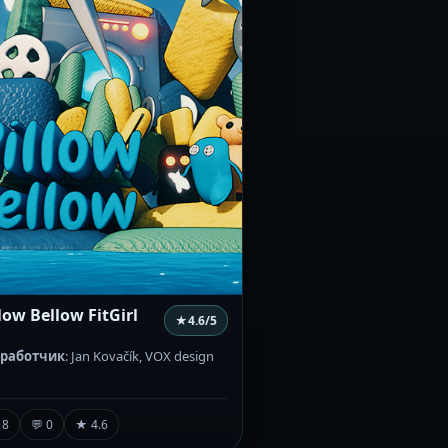
low Bellow FitGirl
★
4.6
/5
зработчик
: Jan Kovačík, VOX design
18
💬 0
★ 4.6