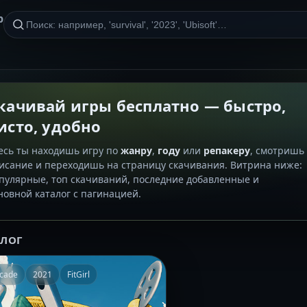
р
качивай игры бесплатно — быстро,
исто, удобно
есь ты находишь игру по
жанру
,
году
или
репакеру
, смотришь
исание и переходишь на страницу скачивания. Витрина ниже:
пулярные, топ скачиваний, последние добавленные и
новной каталог с пагинацией.
АЛОГ
cade
2021
FitGirl