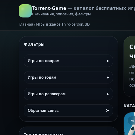
Torrent-Game
— каталог бесплатных иг
Скачивания, описания, фильтры
Главная
/
Игры в жанре Third-person. 3D
Фильтры
С
ч
Игры по жанрам
▸
Зд
оп
Игры по годам
▸
по
ос
Игры по репакерам
▸
КАТ
Обратная связь
➤
Ar
Топ скачиваемых