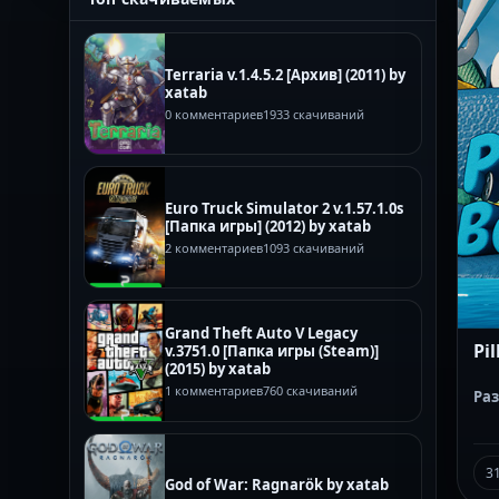
Terraria v.1.4.5.2 [Архив] (2011) by
xatab
0 комментариев
1933 скачиваний
Euro Truck Simulator 2 v.1.57.1.0s
[Папка игры] (2012) by xatab
2 комментариев
1093 скачиваний
Grand Theft Auto V Legacy
Pil
v.3751.0 [Папка игры (Steam)]
(2015) by xatab
1 комментариев
760 скачиваний
Ра
3
God of War: Ragnarök by xatab