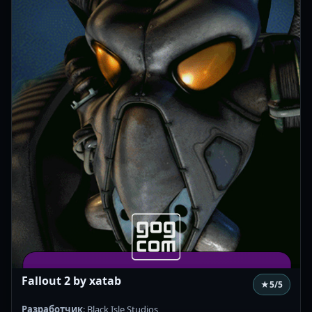
Fallout 2 by xatab
★
5
/5
Разработчик
: Black Isle Studios