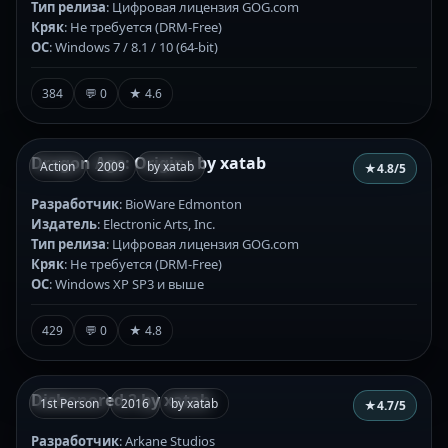
Тип релиза
: Цифровая лицензия GOG.com
Кряк
: Не требуется (DRM-Free)
ОС
: Windows 7 / 8.1 / 10 (64-bit)
384
💬 0
★ 4.6
Dragon Age: Origins by xatab
Action
2009
by xatab
★
4.8
/5
Разработчик
: BioWare Edmonton
Издатель
: Electronic Arts, Inc.
Тип релиза
: Цифровая лицензия GOG.com
Кряк
: Не требуется (DRM-Free)
ОС
: Windows XP SP3 и выше
429
💬 0
★ 4.8
Dishonored 2 by xatab
1st Person
2016
by xatab
★
4.7
/5
Разработчик
: Arkane Studios