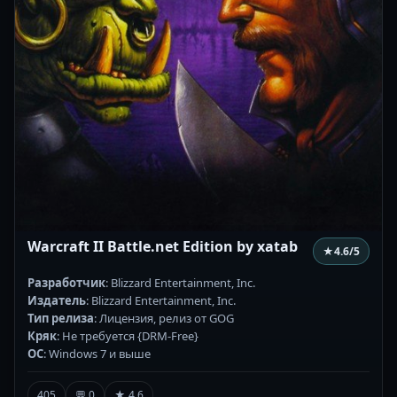
Warcraft II Battle.net Edition by xatab
★
4.6
/5
Разработчик
: Blizzard Entertainment, Inc.
Издатель
: Blizzard Entertainment, Inc.
Тип релиза
: Лицензия, релиз от GOG
Кряк
: Не требуется {DRM-Free}
ОС
: Windows 7 и выше
405
💬 0
★ 4.6