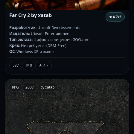
Far Cry 2 by xatab
★
4.7
/5
Разработчик
: Ubisoft Divertissements
Издатель
: Ubisoft Entertainment
Тип релиза
: Цифровая лицензия GOG.com
Кряк
: Не требуется (DRM-Free)
ОС
: Windows XP и выше
537
💬 0
★ 4.7
RPG
2007
by xatab