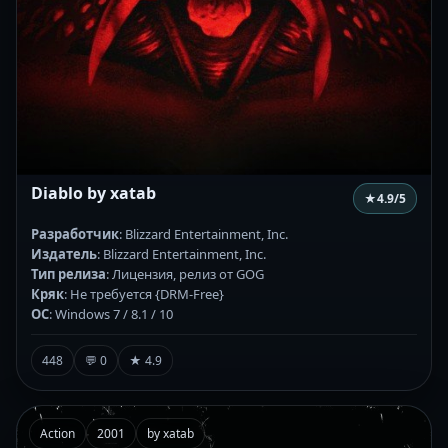
Diablo by xatab
★
4.9
/5
Разработчик
: Blizzard Entertainment, Inc.
Издатель
: Blizzard Entertainment, Inc.
Тип релиза
: Лицензия, релиз от GOG
Кряк
: Не требуется {DRM-Free}
ОС
: Windows 7 / 8.1 / 10
448
💬 0
★ 4.9
Action
2001
by xatab