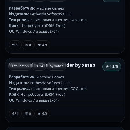
Разработчик
: Machine Games
Издатель
: Bethesda Softworks LLC
Тип релиза
: Цифровая лицензия GOG.com
Кряк
: Не требуется (DRM-Free )
ОС
: Windows 7 и выше (х64)
509
💬 0
★ 4.9
Wolfenstein: The New Order by xatab
1st Person
2014
by xatab
★
4.5
/5
Разработчик
: Machine Games
Издатель
: Bethesda Softworks LLC
Тип релиза
: Цифровая лицензия GOG.com
Кряк
: Не требуется (DRM-Free )
ОС
: Windows 7 и выше (х64)
421
💬 0
★ 4.5