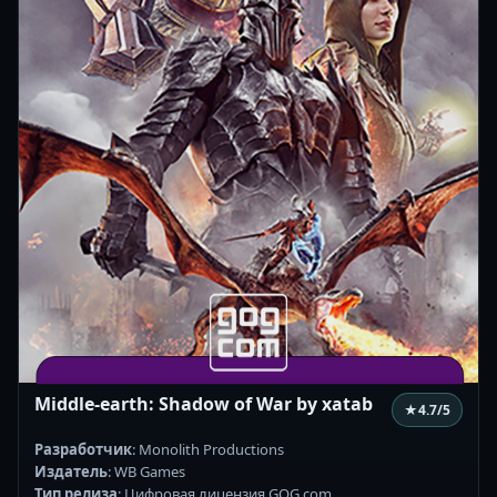
Middle-earth: Shadow of War by xatab
★
4.7
/5
Разработчик
: Monolith Productions
Издатель
: WB Games
Тип релиза
: Цифровая лицензия GOG.com