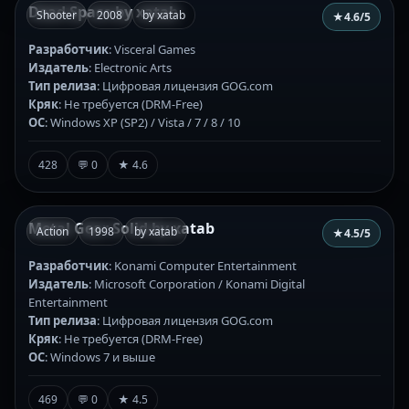
Dead Space by xatab
Shooter
2008
by xatab
★
4.6
/5
Разработчик
: Visceral Games
Издатель
: Electronic Arts
Тип релиза
: Цифровая лицензия GOG.com
Кряк
: Не требуется (DRM-Free)
ОС
: Windows XP (SP2) / Vista / 7 / 8 / 10
428
💬 0
★ 4.6
Metal Gear Solid by xatab
Action
1998
by xatab
★
4.5
/5
Разработчик
: Konami Computer Entertainment
Издатель
: Microsoft Corporation / Konami Digital
Entertainment
Тип релиза
: Цифровая лицензия GOG.com
Кряк
: Не требуется (DRM-Free)
ОС
: Windows 7 и выше
469
💬 0
★ 4.5