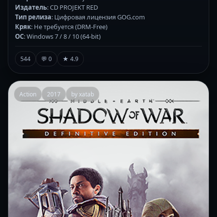
Издатель
: CD PROJEKT RED
Тип релиза
: Цифровая лицензия GOG.com
Кряк
: Не требуется (DRM-Free)
ОС
: Windows 7 / 8 / 10 (64-bit)
544
💬 0
★ 4.9
Action
2017
by xatab