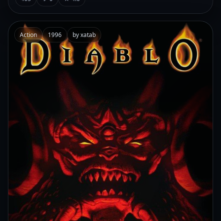
Action
1996
by xatab