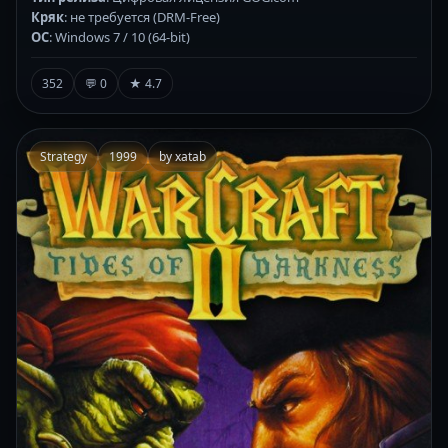
Кряк
: не требуется (DRM-Free)
ОС
: Windows 7 / 10 (64-bit)
352
💬 0
★ 4.7
Strategy
1999
by xatab