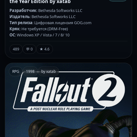
the Year Edition by xatab
Разработчик
: Bethesda Softworks LLC
Издатель
: Bethesda Softworks LLC
Тип релиза
: Цифровая лицензия GOG.com
Кряк
: Не требуется (DRM-Free)
ОС
: Windows XP / Vista / 7 / 8/ 10
489
💬 0
★ 4.6
RPG
1998
by xatab