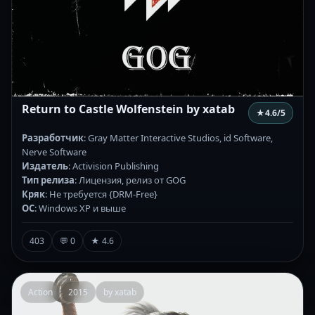
Return to Castle Wolfenstein by xatab
★
4.6
/5
Разработчик
: Gray Matter Interactive Studios, id Software,
Nerve Software
Издатель
: Activision Publishing
Тип релиза
: Лицензия, релиз от GOG
Кряк
: Не требуется {DRM-Free}
ОС
: Windows XP и выше
403
💬 0
★ 4.6
Action
2015
by xatab