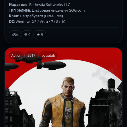
Издатель
: Bethesda Softworks LLC
Тип релиза
: Цифровая лицензия GOG.com
Кряк
: Не требуется (DRM-Free)
ОС
: Windows XP / Vista / 7 / 8 / 10
454
💬 0
★ 5
Action
2017
by xatab