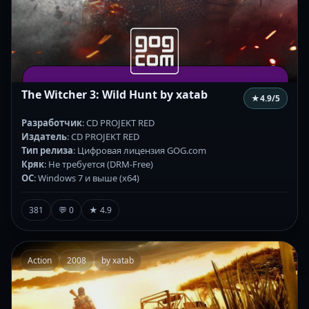
The Witcher 3: Wild Hunt by xatab
★
4.9
/5
Разработчик
: CD PROJEKT RED
Издатель
: CD PROJEKT RED
Тип релиза
: Цифровая лицензия GOG.com
Кряк
: Не требуется (DRM-Free)
ОС
: Windows 7 и выше (х64)
381
💬 0
★ 4.9
Action
2008
by xatab