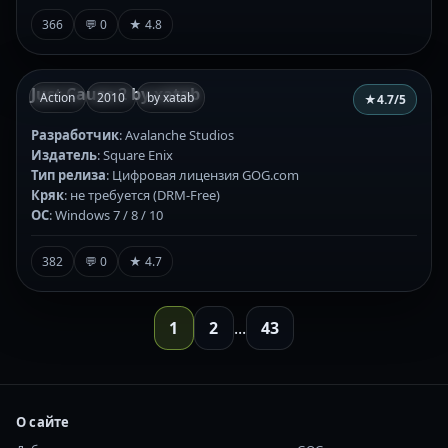
366
💬 0
★ 4.8
Just Cause 2 by xatab
Action
2010
by xatab
★
4.7
/5
Разработчик
: Avalanche Studios
Издатель
: Square Enix
Тип релиза
: Цифровая лицензия GOG.com
Кряк
: не требуется (DRM-Free)
ОС
: Windows 7 / 8 / 10
382
💬 0
★ 4.7
1
2
...
43
О сайте