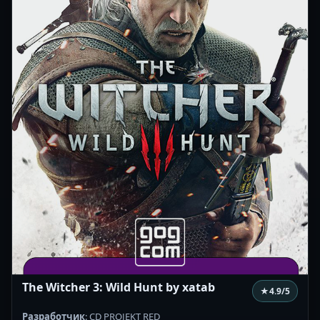
The Witcher 3: Wild Hunt by xatab
★
4.9
/5
Разработчик
: CD PROJEKT RED