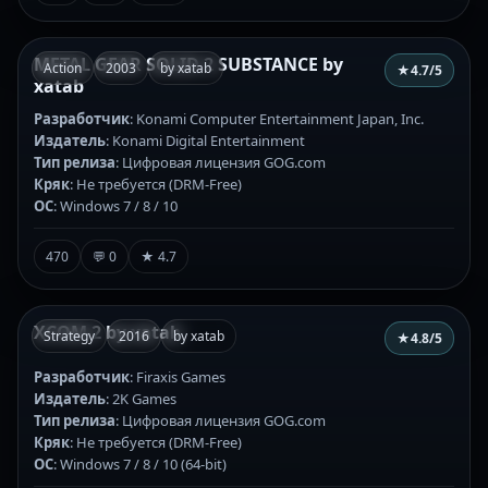
METAL GEAR SOLID 2 SUBSTANCE by
Action
2003
by xatab
★
4.7
/5
xatab
Разработчик
: Konami Computer Entertainment Japan, Inc.
Издатель
: Konami Digital Entertainment
Тип релиза
: Цифровая лицензия GOG.com
Кряк
: Не требуется (DRM-Free)
ОС
: Windows 7 / 8 / 10
470
💬 0
★ 4.7
XCOM 2 by xatab
Strategy
2016
by xatab
★
4.8
/5
Разработчик
: Firaxis Games
Издатель
: 2K Games
Тип релиза
: Цифровая лицензия GOG.com
Кряк
: Не требуется (DRM-Free)
ОС
: Windows 7 / 8 / 10 (64-bit)