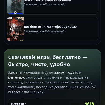
0 комментариев
581 скачиваний
Resident Evil 4 HD Project by xatab
0 комментариев
560 скачиваний
Скачивай игры бесплатно —
быстро, чисто, удобно
Здесь ты находишь игру по
жанру
,
году
или
репакеру
, смотришь описание и переходишь на
страницу скачивания. Витрина ниже: популярные,
топ скачиваний, последние добавленные и основной
каталог с пагинацией.
9618
Всего игр