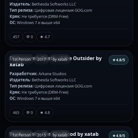
Издатель
: Bethesda Softworks LLC
Тип релиза
: Цифровая лицензия GOG.com
Кряк
: Не требуется (DRM-Free)
ОС
: Windows 7 и выше x64
457
💬 0
★ 4.7
Dishonored: Death of the Outsider by
1st Person
2017
by xatab
★
4.8
/5
xatab
Разработчик
: Arkane Studios
Издатель
: Bethesda Softworks LLC
Тип релиза
: Цифровая лицензия GOG.com
Кряк
: Не требуется (DRM-Free)
ОС
: Windows 7 и выше x64
465
💬 0
★ 4.8
Wolfenstein: The Old Blood by xatab
1st Person
2015
by xatab
★
4.9
/5