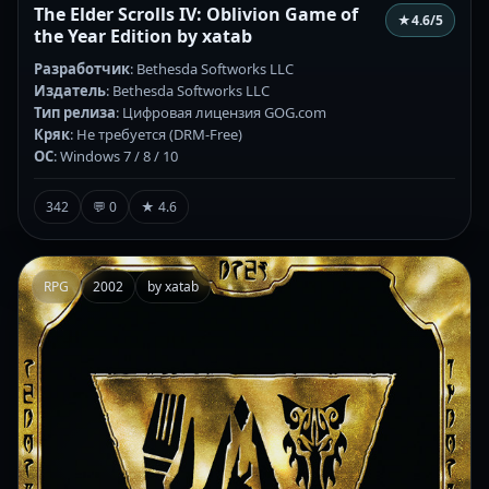
The Elder Scrolls IV: Oblivion Game of
★
4.6
/5
the Year Edition by xatab
Разработчик
: Bethesda Softworks LLC
Издатель
: Bethesda Softworks LLC
Тип релиза
: Цифровая лицензия GOG.com
Кряк
: Не требуется (DRM-Free)
ОС
: Windows 7 / 8 / 10
342
💬 0
★ 4.6
RPG
2002
by xatab